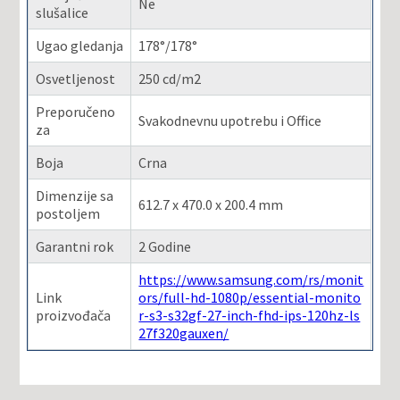
Ne
slušalice
Ugao gledanja
178°/178°
Osvetljenost
250 cd/m2
Preporučeno
Svakodnevnu upotrebu i Office
za
Boja
Crna
Dimenzije sa
612.7 x 470.0 x 200.4 mm
postoljem
Garantni rok
2 Godine
https://www.samsung.com/rs/monit
Link
ors/full-hd-1080p/essential-monito
proizvođača
r-s3-s32gf-27-inch-fhd-ips-120hz-ls
27f320gauxen/