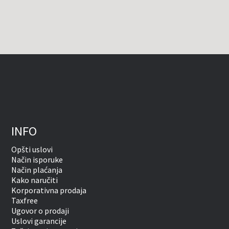
INFO
Opšti uslovi
Način isporuke
Način plaćanja
Kako naručiti
Korporativna prodaja
Taxfree
Ugovor o prodaji
Uslovi garancije