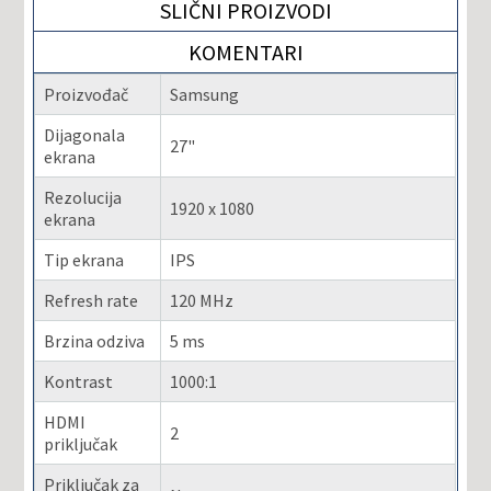
SLIČNI PROIZVODI
KOMENTARI
Proizvođač
Samsung
Dijagonala
27"
ekrana
Rezolucija
1920 x 1080
ekrana
Tip ekrana
IPS
Refresh rate
120 MHz
Brzina odziva
5 ms
Kontrast
1000:1
HDMI
2
priključak
Priključak za