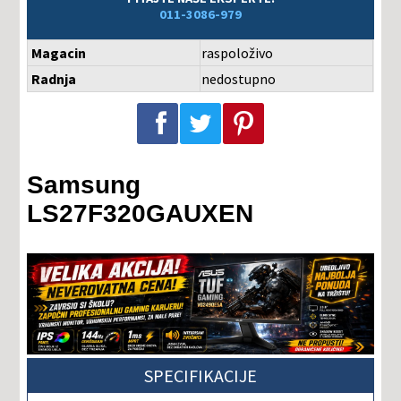
011-3086-979
Magacin
raspoloživo
Radnja
nedostupno
Podeli na Facebook-u
Podeli na Twitter-u
Podeli na Pinterest-u
Samsung
LS27F320GAUXEN
SPECIFIKACIJE