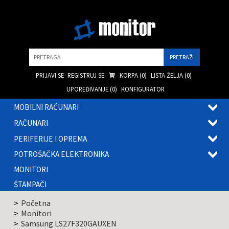
Pretraga
PRIJAVI SE
REGISTRUJ SE
KORPA (
0
)
LISTA ŽELJA (
0
)
UPOREĐIVANJE (
0
)
KONFIGURATOR
MOBILNI RAČUNARI
OTVOR
RAČUNARI
PODME
OTVOR
PERIFERIJE I OPREMA
PODME
OTVOR
POTROŠAČKA ELEKTRONIKA
PODME
OTVOR
MONITORI
PODME
ŠTAMPAČI
Početna
Monitori
Samsung LS27F320GAUXEN