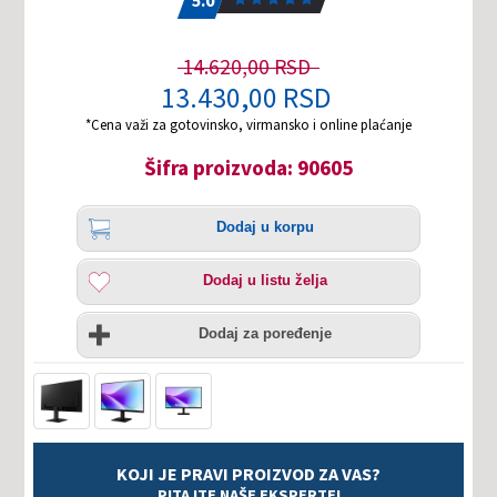
14.620,00 RSD
13.430,00 RSD
*Cena važi za gotovinsko, virmansko i online plaćanje
Šifra proizvoda: 90605
Količina
Dodaj
Dodaj u korpu
u
korpu
Dodaj
Dodaj u listu želja
u
listu
Uporedi
želja
Dodaj za poređenje
KOJI JE PRAVI PROIZVOD ZA VAS?
PITAJTE NAŠE EKSPERTE!