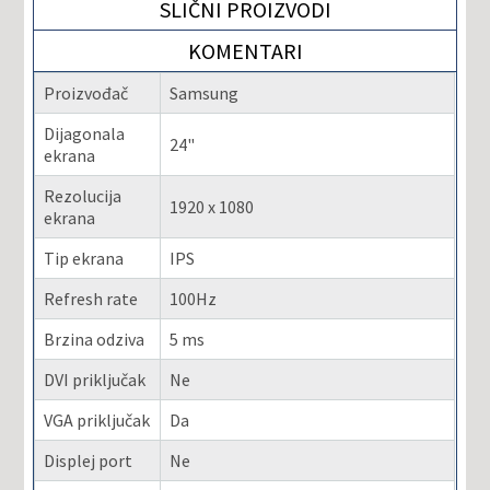
SLIČNI PROIZVODI
KOMENTARI
Proizvođač
Samsung
Dijagonala
24"
ekrana
Rezolucija
1920 x 1080
ekrana
Tip ekrana
IPS
Refresh rate
100Hz
Brzina odziva
5 ms
DVI priključak
Ne
VGA priključak
Da
Displej port
Ne