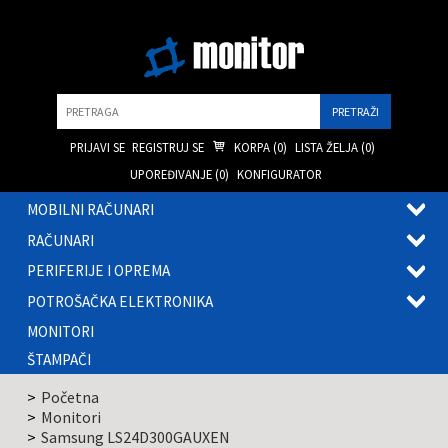
Pretraga
PRIJAVI SE
REGISTRUJ SE
KORPA (
0
)
LISTA ŽELJA (
0
)
UPOREĐIVANJE (
0
)
KONFIGURATOR
MOBILNI RAČUNARI
OTVOR
RAČUNARI
PODME
OTVOR
PERIFERIJE I OPREMA
PODME
OTVOR
POTROŠAČKA ELEKTRONIKA
PODME
OTVOR
MONITORI
PODME
ŠTAMPAČI
Početna
Monitori
Samsung LS24D300GAUXEN