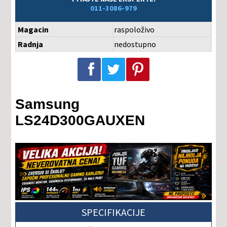
011-3086-979
Magacin
raspoloživo
Radnja
nedostupno
Podeli na Facebook-u
Podeli na Twitter-u
Podeli na Pinterest-u
Samsung
LS24D300GAUXEN
SPECIFIKACIJE