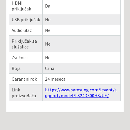
HDMI
Da
priključak
USB priključak
Ne
Audio ulaz
Ne
Priključak za
Ne
slušalice
Zvučnici
Ne
Boja
Crna
Garantni rok
24 meseca
Link
https://www.samsung.com/levant/s
proizvođača
upport/model/LS24D300HS/UE/