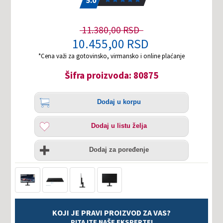
11.380,00 RSD
10.455,00 RSD
*Cena važi za gotovinsko, virmansko i online plaćanje
Šifra proizvoda: 80875
Količina
Dodaj
Dodaj u korpu
u
korpu
Dodaj
Dodaj u listu želja
u
listu
Uporedi
želja
Dodaj za poređenje
KOJI JE PRAVI PROIZVOD ZA VAS?
PITAJTE NAŠE EKSPERTE!