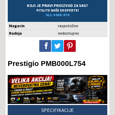
KOJI JE PRAVI PROIZVOD ZA VAS?
PITAJTE NAŠE EKSPERTE!
011-3086-979
Magacin
raspoloživo
Radnja
nedostupno
Podeli na Facebook-u
Podeli na Twitter-u
Podeli na Pinterest-u
Prestigio PMB000L754
SPECIFIKACIJE