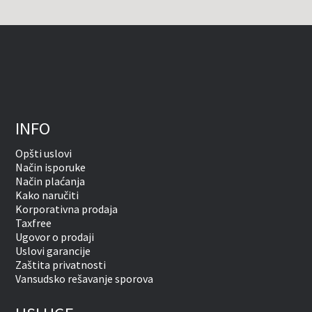
INFO
Opšti uslovi
Način isporuke
Način plaćanja
Kako naručiti
Korporativna prodaja
Taxfree
Ugovor o prodaji
Uslovi garancije
Zaštita privatnosti
Vansudsko rešavanje sporova