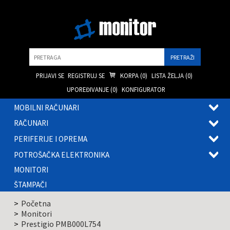
Pretraga
PRIJAVI SE
REGISTRUJ SE
KORPA (
0
)
LISTA ŽELJA (
0
)
UPOREĐIVANJE (
0
)
KONFIGURATOR
MOBILNI RAČUNARI
OTVOR
RAČUNARI
PODME
OTVOR
PERIFERIJE I OPREMA
PODME
OTVOR
POTROŠAČKA ELEKTRONIKA
PODME
OTVOR
MONITORI
PODME
ŠTAMPAČI
Početna
Monitori
Prestigio PMB000L754