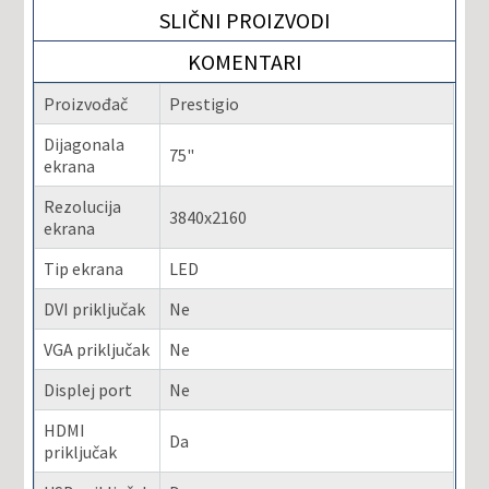
SLIČNI PROIZVODI
KOMENTARI
Proizvođač
Prestigio
Dijagonala
75"
ekrana
Rezolucija
3840x2160
ekrana
Tip ekrana
LED
DVI priključak
Ne
VGA priključak
Ne
Displej port
Ne
HDMI
Da
priključak