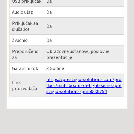
USB priključak
Da
Audio ulaz
Da
Priključak za
Da
slušalice
Zvučnici
Da
Preporučeno
Obrazovne ustanove, poslovne
za
prezentacije
Garantni rok
3 Godine
https://prestigio-solutions.com/pro
Link
duct/multiboard-75-light-series-pre
proizvođača
stigio-solutions-pmb000l754