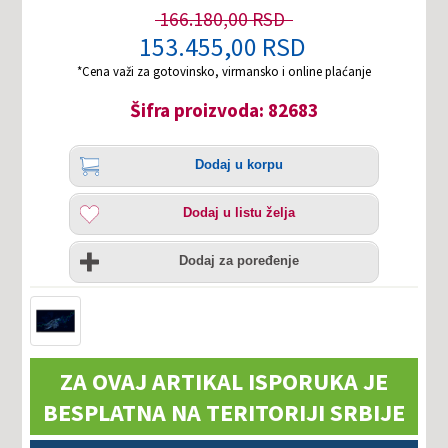
166.180,00 RSD
153.455,00 RSD
*Cena važi za gotovinsko, virmansko i online plaćanje
Šifra proizvoda: 82683
Količina
Dodaj
Dodaj u korpu
u
korpu
Dodaj
Dodaj u listu želja
u
listu
Uporedi
želja
Dodaj za poređenje
ZA OVAJ ARTIKAL ISPORUKA JE
BESPLATNA NA TERITORIJI SRBIJE