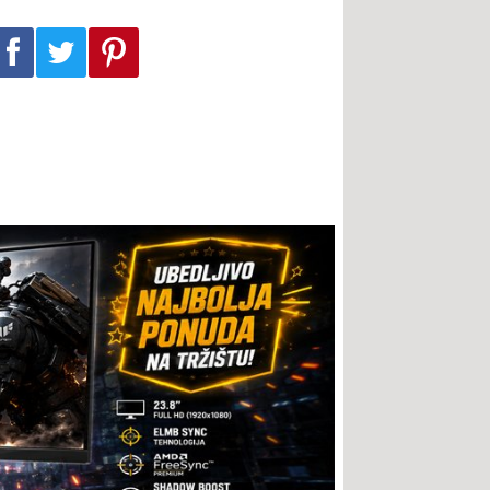
Podeli na Facebook-u
Podeli na Twitter-u
Podeli na Pinterest-u