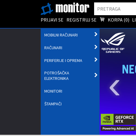
Pretraga
PRIJAVI SE
REGISTRUJ SE
KORPA (
0
)
L
OTVORI
MOBILNI RAČUNARI
PODMENI
OTVORI
RAČUNARI
PODMENI
OTVORI
PERIFERIJE I OPREMA
PODMENI
‹
POTROŠAČKA
OTVORI
ELEKTRONIKA
PODMENI
MONITORI
ŠTAMPAČI