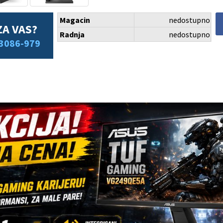
Magacin
nedostupno
ZA VAS?
Radnja
nedostupno
3086-979