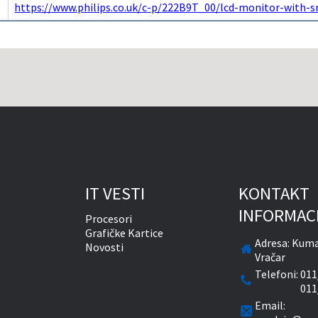
https://www.philips.co.uk/c-p/222B9T_00/lcd-monitor-with
IT VESTI
KONTAKT
INFORMAC
Procesori
Grafičke Kartice
Adresa:
Kuma
Novosti
Vračar
Telefoni:
011
011
Email: