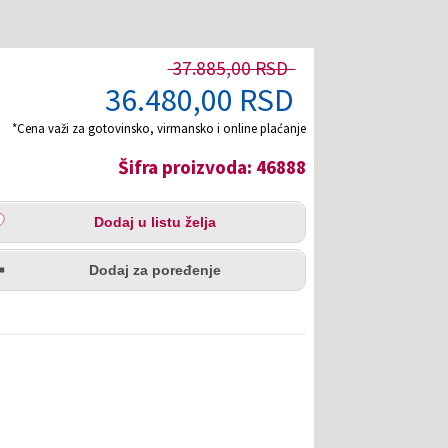
37.885,00 RSD
36.480,00 RSD
*Cena važi za gotovinsko, virmansko i online plaćanje
Šifra proizvoda: 46888
aj
Dodaj u listu želja
u
redi
a
Dodaj za poređenje