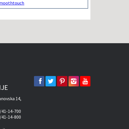
-smoothtouch
facebook
twitter
pinterest
instagram
youtube
IJE
novska 14,
/41-14-700
/41-14-800