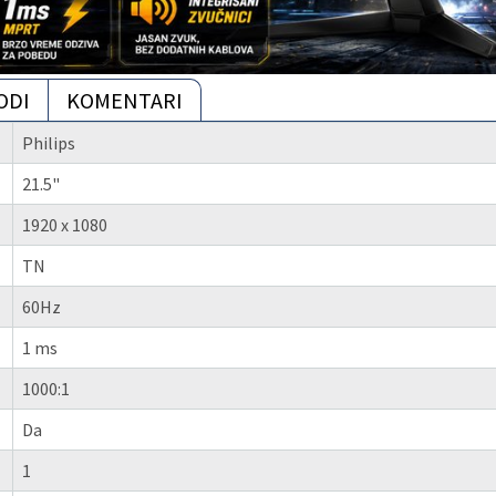
ODI
KOMENTARI
Philips
21.5"
1920 x 1080
TN
60Hz
1 ms
1000:1
Da
1