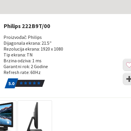
Philips 222B9T/00
Proizvođač: Philips
Dijagonala ekrana: 21.5"
Rezolucija ekrana: 1920 x 1080
Tip ekrana: TN
Brzina odziva: 1 ms
Dod
Garantni rok: 2 Godine
u
Refresh rate: 60Hz
list
Upo
5.0
1
želj
5.0