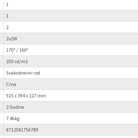
1
1
2
2x2W
170° / 160°
250 cd/m2
Svakodnevni rad
Crna
515 x 394 x 227 mm
2 Godine
7.46kg
8712581756789