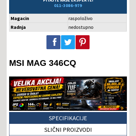
PITAJTE NAŠE EKSPERTE!
011-3086-979
Magacin
raspoloživo
Radnja
nedostupno
Podeli na Facebook-u
Podeli na Twitter-u
Podeli na Pinterest-u
MSI MAG 346CQ
SPECIFIKACIJE
SLIČNI PROIZVODI