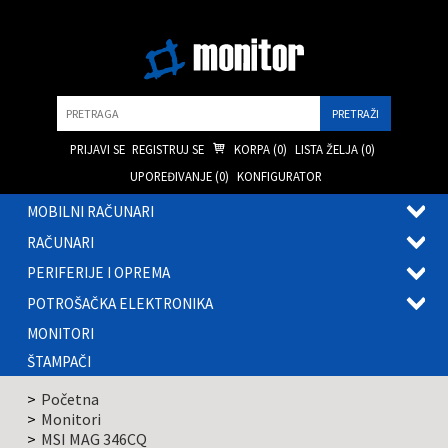
Pretraga
PRIJAVI SE
REGISTRUJ SE
KORPA (
0
)
LISTA ŽELJA (
0
)
UPOREĐIVANJE (
0
)
KONFIGURATOR
MOBILNI RAČUNARI
OTVOR
RAČUNARI
PODME
OTVOR
PERIFERIJE I OPREMA
PODME
OTVOR
POTROŠAČKA ELEKTRONIKA
PODME
OTVOR
MONITORI
PODME
ŠTAMPAČI
Početna
Monitori
MSI MAG 346CQ