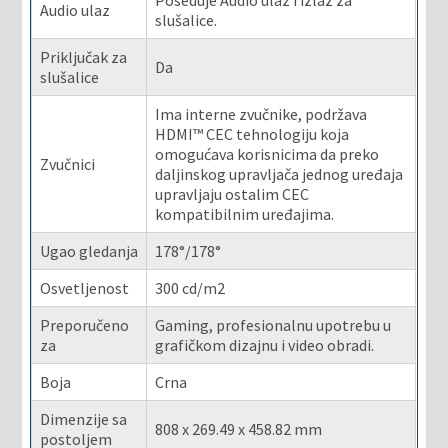
Poseduje Audio ulaz i izlaz za
Audio ulaz
slušalice.
Priključak za
Da
slušalice
Ima interne zvučnike, podržava
HDMI™ CEC tehnologiju koja
omogućava korisnicima da preko
Zvučnici
daljinskog upravljača jednog uređaja
upravljaju ostalim CEC
kompatibilnim uređajima.
Ugao gledanja
178°/178°
Osvetljenost
300 cd/m2
Preporučeno
Gaming, profesionalnu upotrebu u
za
grafičkom dizajnu i video obradi.
Boja
Crna
Dimenzije sa
808 x 269.49 x 458.82 mm
postoljem