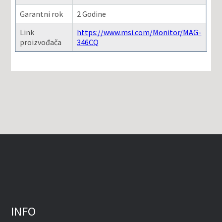
Garantni rok
2 Godine
Link
https://www.msi.com/Monitor/MAG-
proizvođača
346CQ
INFO