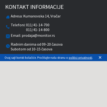
KONTAKT INFORMACIJE
Adresa:
Kumanovska 14, Vračar
Telefoni:
011/41-14-700
011/41-14-800
Email:
prodaja@monitor.rs
Radnim danima od 09-20 časova
Subotom od 10-15 časova
×
Ovaj sajt koristi kolačiće. Pročitajte našu stranu o
politici privatnosti
.
facebook
twitter
pinterest
instagram
youtube
Prikazane cene su sa uračunatim PDV-om. Plaćanje
se vrši isključivo u RSD. Monitor System se
maksimalno trudi da sve opise, slike i cene što je
moguće tačnije prikaže. Uključujući sve resurse, a
zbog komplikovanosti sistema online prodaje, ne
možemo garantovati da su svi podaci na našem
sajtu tačni. Za proveru stanja, opisa, cena ili bilo
koje drugo pitanje, kontaktirajte nas na 011-3086-
979.