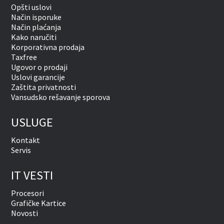
Opšti uslovi
Način isporuke
Način plaćanja
Kako naručiti
Korporativna prodaja
Taxfree
Ugovor o prodaji
Uslovi garancije
Zaštita privatnosti
Vansudsko rešavanje sporova
USLUGE
Kontakt
Servis
IT VESTI
Procesori
Grafičke Kartice
Novosti