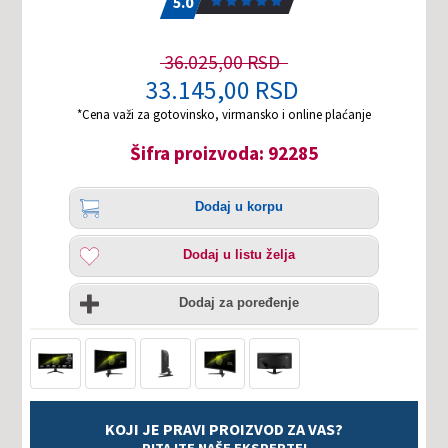
5.0
36.025,00 RSD
33.145,00 RSD
*Cena važi za gotovinsko, virmansko i online plaćanje
Šifra proizvoda: 92285
Količina
Dodaj
Dodaj u korpu
u
korpu
Dodaj
Dodaj u listu želja
u
listu
Uporedi
želja
Dodaj za poređenje
KOJI JE PRAVI PROIZVOD ZA VAS?