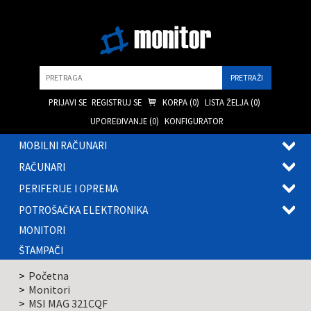
Pretraga
PRIJAVI SE
REGISTRUJ SE
KORPA (
0
)
LISTA ŽELJA (
0
)
UPOREĐIVANJE (
0
)
KONFIGURATOR
MOBILNI RAČUNARI
OTVOR
RAČUNARI
PODME
OTVOR
PERIFERIJE I OPREMA
PODME
OTVOR
POTROŠAČKA ELEKTRONIKA
PODME
OTVOR
MONITORI
PODME
ŠTAMPAČI
Početna
Monitori
MSI MAG 321CQF