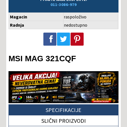
011-3086-979
Magacin
raspoloživo
Radnja
nedostupno
Podeli na Facebook-u
Podeli na Twitter-u
Podeli na Pinterest-u
MSI MAG 321CQF
SPECIFIKACIJE
SLIČNI PROIZVODI