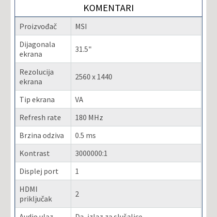
KOMENTARI
Proizvođač
MSI
Dijagonala
31.5"
ekrana
Rezolucija
2560 x 1440
ekrana
Tip ekrana
VA
Refresh rate
180 MHz
Brzina odziva
0.5 ms
Kontrast
3000000:1
Displej port
1
HDMI
2
priključak
Audio ulaz
Da, izlaz za slušalice