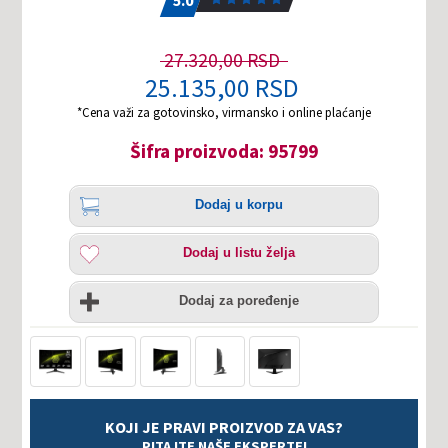
27.320,00 RSD
25.135,00 RSD
*Cena važi za gotovinsko, virmansko i online plaćanje
Šifra proizvoda: 95799
Količina
Dodaj
Dodaj u korpu
u
korpu
Dodaj
Dodaj u listu želja
u
listu
Uporedi
želja
Dodaj za poređenje
KOJI JE PRAVI PROIZVOD ZA VAS?
PITAJTE NAŠE EKSPERTE!