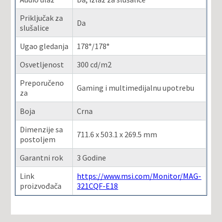
Priključak za
Da
slušalice
Ugao gledanja
178°/178°
Osvetljenost
300 cd/m2
Preporučeno
Gaming i multimedijalnu upotrebu
za
Boja
Crna
Dimenzije sa
711.6 x 503.1 x 269.5 mm
postoljem
Garantni rok
3 Godine
Link
https://www.msi.com/Monitor/MAG-
proizvođača
321CQF-E18