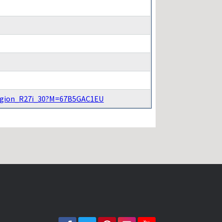
Legion_R27i_30?M=67B5GAC1EU
facebook
twitter
pinterest
instagram
youtube