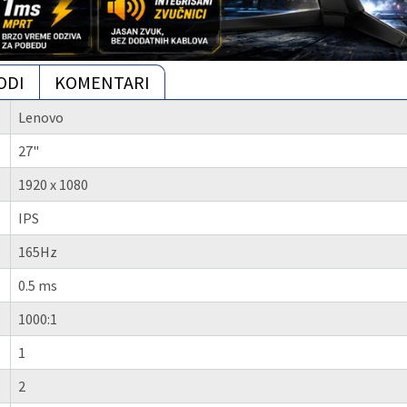
ODI
KOMENTARI
Lenovo
27"
1920 x 1080
IPS
165Hz
0.5 ms
1000:1
1
2