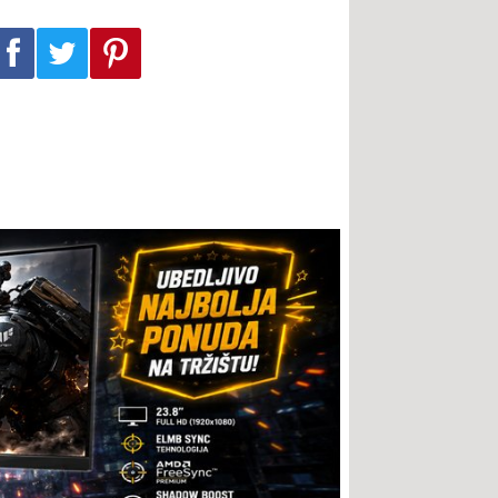
Podeli na Facebook-u
Podeli na Twitter-u
Podeli na Pinterest-u