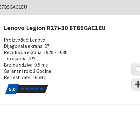
0 67B5GAC1EU
Lenovo Legion R27i-30 67B5GAC1EU
Proizvođač: Lenovo
Dijagonala ekrana: 27"
Rezolucija ekrana: 1920 x 1080
Tip ekrana: IPS
Brzina odziva: 0.5 ms
Dod
Garantni rok: 3 Godine
u
Refresh rate: 165Hz
list
Upo
5.0
1
želj
5.0