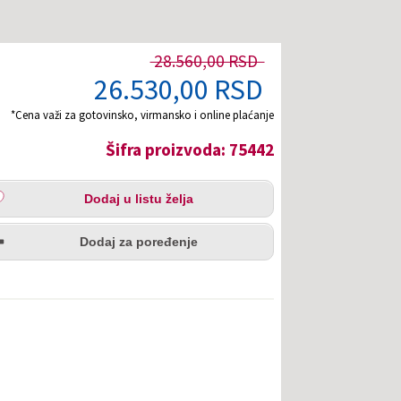
28.560,00 RSD
26.530,00 RSD
*Cena važi za gotovinsko, virmansko i online plaćanje
Šifra proizvoda: 75442
aj
Dodaj u listu želja
u
redi
a
Dodaj za poređenje