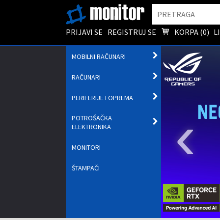
Pretraga
PRIJAVI SE
REGISTRUJ SE
KORPA (
0
)
L
OTVORI
MOBILNI RAČUNARI
PODMENI
OTVORI
RAČUNARI
PODMENI
OTVORI
PERIFERIJE I OPREMA
PODMENI
‹
POTROŠAČKA
OTVORI
ELEKTRONIKA
PODMENI
MONITORI
ŠTAMPAČI