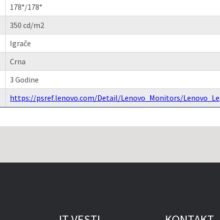
178°/178°
350 cd/m2
Igrače
Crna
3 Godine
https://psref.lenovo.com/Detail/Lenovo_Monitors/Lenovo_
IT VESTI
KONTAKT