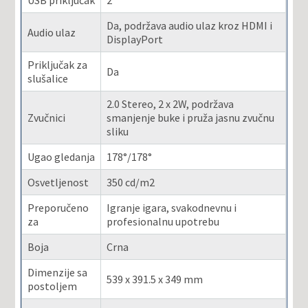
USB priključak
2
Da, podržava audio ulaz kroz HDMI i
Audio ulaz
DisplayPort
Priključak za
Da
slušalice
2.0 Stereo, 2 x 2W, podržava
Zvučnici
smanjenje buke i pruža jasnu zvučnu
sliku
Ugao gledanja
178°/178°
Osvetljenost
350 cd/m2
Preporučeno
Igranje igara, svakodnevnu i
za
profesionalnu upotrebu
Boja
Crna
Dimenzije sa
539 x 391.5 x 349 mm
postoljem