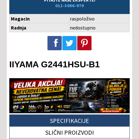
011-3086-979
Magacin
raspoloživo
Radnja
nedostupno
Podeli na Facebook-u
Podeli na Twitter-u
Podeli na Pinterest-u
IIYAMA G2441HSU-B1
SPECIFIKACIJE
SLIČNI PROIZVODI