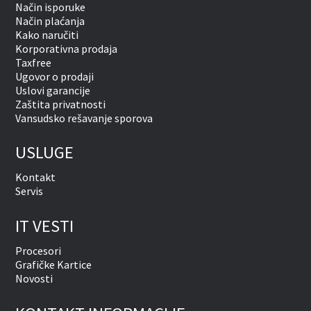
Način isporuke
Način plaćanja
Kako naručiti
Korporativna prodaja
Taxfree
Ugovor o prodaji
Uslovi garancije
Zaštita privatnosti
Vansudsko rešavanje sporova
USLUGE
Kontakt
Servis
IT VESTI
Procesori
Grafičke Kartice
Novosti