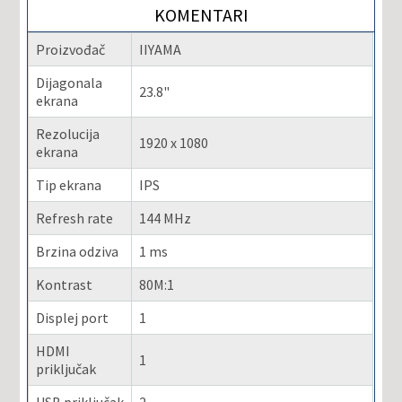
KOMENTARI
Proizvođač
IIYAMA
Dijagonala
23.8"
ekrana
Rezolucija
1920 x 1080
ekrana
Tip ekrana
IPS
Refresh rate
144 MHz
Brzina odziva
1 ms
Kontrast
80M:1
Displej port
1
HDMI
1
priključak