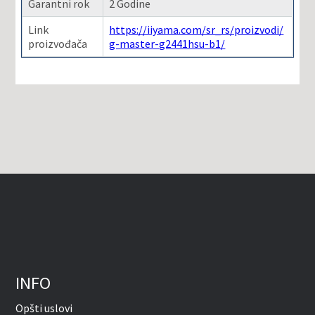
Garantni rok
2 Godine
Link
https://iiyama.com/sr_rs/proizvodi/
proizvođača
g-master-g2441hsu-b1/
INFO
Opšti uslovi