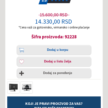
5.0
15.600,00 RSD
14.330,00 RSD
*Cena važi za gotovinsko, virmansko i online plaćanje
Šifra proizvoda: 92228
Količina
Dodaj
Dodaj u korpu
u
korpu
Dodaj
Dodaj u listu želja
u
listu
Uporedi
želja
Dodaj za poređenje
KOJI JE PRAVI PROIZVOD ZA VAS?
PITAJTE NAŠE EKSPERTE!