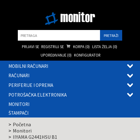
Pretraga
PRIJAVI SE
REGISTRUJ SE
KORPA (
0
)
LISTA ŽELJA (
0
)
UPOREĐIVANJE (
0
)
KONFIGURATOR
MOBILNI RAČUNARI
OTVOR
RAČUNARI
PODME
OTVOR
PERIFERIJE I OPREMA
PODME
OTVOR
POTROŠAČKA ELEKTRONIKA
PODME
OTVOR
MONITORI
PODME
ŠTAMPAČI
Početna
Monitori
IIYAMA G2441HSU B1