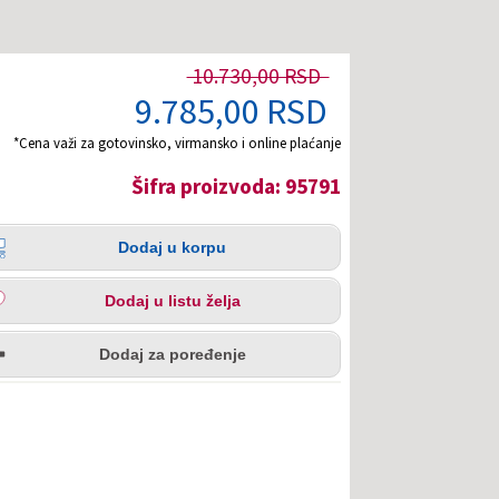
10.730,00 RSD
9.785,00 RSD
*Cena važi za gotovinsko, virmansko i online plaćanje
Šifra proizvoda: 95791
čina
aj
Dodaj u korpu
pu
aj
Dodaj u listu želja
u
redi
a
Dodaj za poređenje