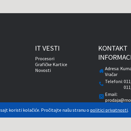
IT VESTI
KONTAKT
INFORMAC
Procesori
Grafičke Kartice
Adresa:
Kuma
Novosti
Vračar
Telefoni:
011
011
Email:
prodaja@mon
Radnim dani
 sajt koristi kolačiće. Pročitajte našu stranu o
politici privatnosti
.
časova
Subotom od 
natim PDV-om. Plaćanje se vrši isključivo u RSD. Monitor System se maksimalno trudi