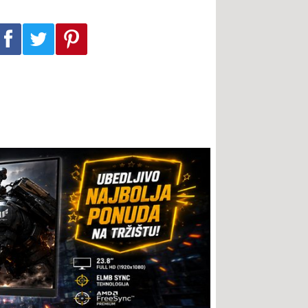
Podeli na Facebook-u
Podeli na Twitter-u
Podeli na Pinterest-u