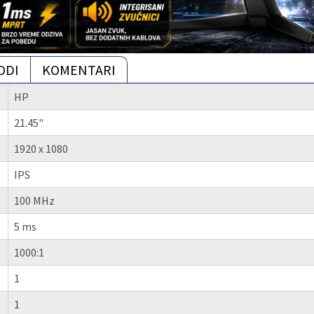
ODI
KOMENTARI
HP
21.45"
1920 x 1080
IPS
100 MHz
5 ms
1000:1
1
1