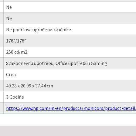
Ne
Ne
Ne podržava ugrađene zvučnike.
178°/178°
250 cd/m2
Svakodnevnu upotrebu, Office upotrebu i Gaming
Crna
49.28 x 20.99 x 37.44 cm
3 Godine
https://www.hp.com/in-en/products/monitors/product-detail