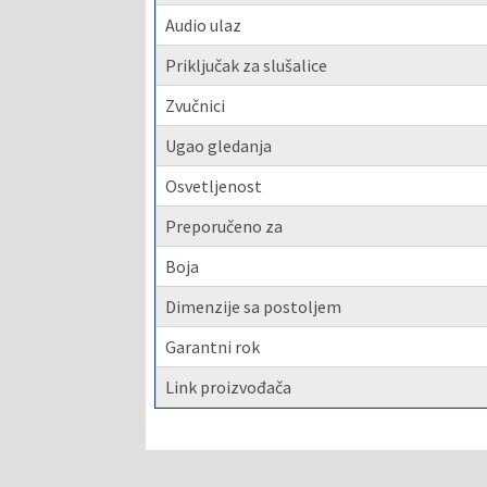
Audio ulaz
Priključak za slušalice
Zvučnici
Ugao gledanja
Osvetljenost
Preporučeno za
Boja
Dimenzije sa postoljem
Garantni rok
Link proizvođača