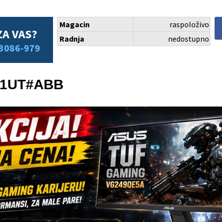
Magacin
raspoloživo
ZA VAS?
Radnja
nedostupno
3086-979
F1UT#ABB