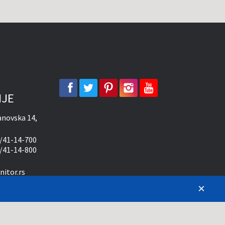
facebook
twitter
pinterest
instagram
youtube
IJE
novska 14,
/41-14-700
/41-14-800
itor.rs
ma od 09-20
×
10-15 časova
 da sve opise, slike i cene