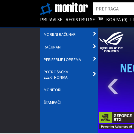
Pretraga
PRIJAVI SE
REGISTRUJ SE
KORPA (
0
)
L
OTVORI
MOBILNI RAČUNARI
PODMENI
OTVORI
RAČUNARI
PODMENI
OTVORI
PERIFERIJE I OPREMA
PODMENI
‹
POTROŠAČKA
OTVORI
ELEKTRONIKA
PODMENI
MONITORI
ŠTAMPAČI