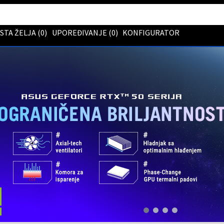
ISTA ŽELJA (
0
)
UPOREĐIVANJE (
0
)
KONFIGURATOR