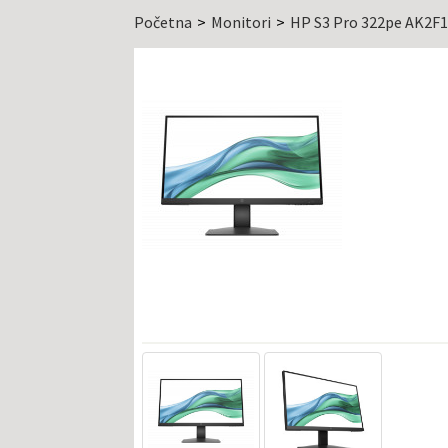
Početna
Monitori
HP S3 Pro 322pe AK2