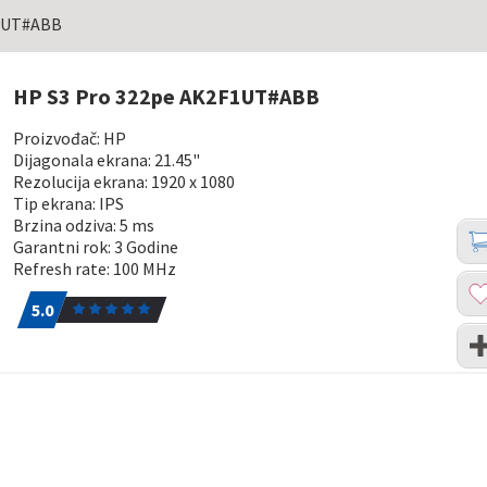
F1UT#ABB
HP S3 Pro 322pe AK2F1UT#ABB
Proizvođač: HP
Dijagonala ekrana: 21.45"
Rezolucija ekrana: 1920 x 1080
Tip ekrana: IPS
Brzina odziva: 5 ms
Koli
Dod
Garantni rok: 3 Godine
u
Refresh rate: 100 MHz
kor
Dod
5.0
1
u
5.0
list
Upo
želj