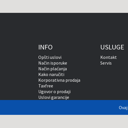
INFO
USLUGE
Opšti uslovi
Kontakt
Način isporuke
Servis
Način plaćanja
Kako naručiti
Korporativna prodaja
Taxfree
Ugovor o prodaji
Uslovi garancije
Zaštita privatnosti
Ovaj
Vansudsko rešavanje sporova
Prikazane cene su sa uraču