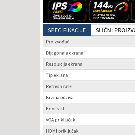
SPECIFIKACIJE
SLIČNI PROIZV
Proizvođač
Dijagonala ekrana
Rezolucija ekrana
Tip ekrana
Refresh rate
Brzina odziva
Kontrast
VGA priključak
HDMI priključak