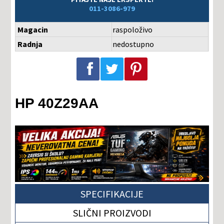
011-3086-979
Magacin
raspoloživo
Radnja
nedostupno
Podeli na Facebook-u
Podeli na Twitter-u
Podeli na Pinterest-u
HP 40Z29AA
SPECIFIKACIJE
SLIČNI PROIZVODI