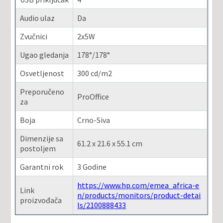
Audio ulaz
Da
Zvučnici
2x5W
Ugao gledanja
178°/178°
Osvetljenost
300 cd/m2
Preporučeno
ProOffice
za
Boja
Crno-Siva
Dimenzije sa
61.2 x 21.6 x 55.1 cm
postoljem
Garantni rok
3 Godine
https://www.hp.com/emea_africa-e
Link
n/products/monitors/product-detai
proizvođača
ls/2100888433