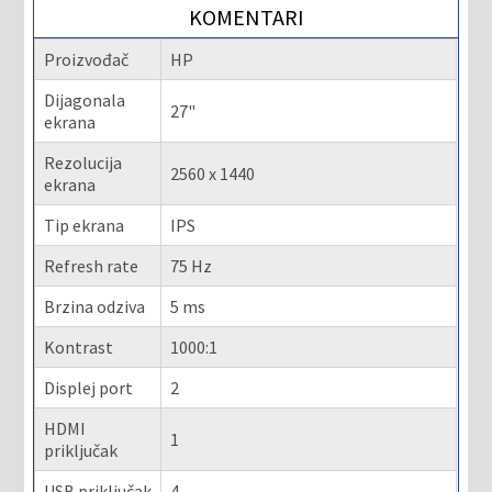
KOMENTARI
Proizvođač
HP
Dijagonala
27"
ekrana
Rezolucija
2560 x 1440
ekrana
Tip ekrana
IPS
Refresh rate
75 Hz
Brzina odziva
5 ms
Kontrast
1000:1
Displej port
2
HDMI
1
priključak
USB priključak
4