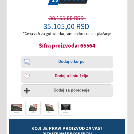
5.0
38.155,00 RSD
35.105,00 RSD
*Cena važi za gotovinsko, virmansko i online plaćanje
Šifra proizvoda: 65564
Količina
Dodaj
Dodaj u korpu
u
korpu
Dodaj
Dodaj u listu želja
u
listu
Uporedi
želja
Dodaj za poređenje
KOJI JE PRAVI PROIZVOD ZA VAS?
PITAJTE NAŠE EKSPERTE!