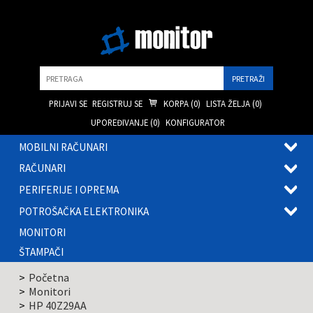
Pretraga
PRIJAVI SE
REGISTRUJ SE
KORPA (
0
)
LISTA ŽELJA (
0
)
UPOREĐIVANJE (
0
)
KONFIGURATOR
MOBILNI RAČUNARI
OTVOR
RAČUNARI
PODME
OTVOR
PERIFERIJE I OPREMA
PODME
OTVOR
POTROŠAČKA ELEKTRONIKA
PODME
OTVOR
MONITORI
PODME
ŠTAMPAČI
Početna
Monitori
HP 40Z29AA