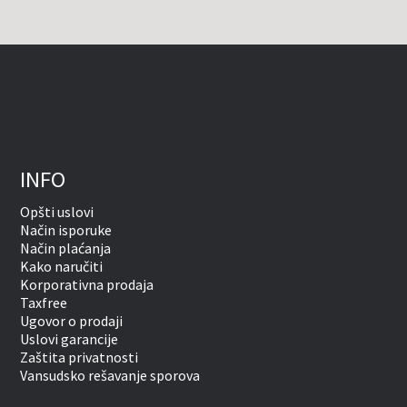
INFO
Opšti uslovi
Način isporuke
Način plaćanja
Kako naručiti
Korporativna prodaja
Taxfree
Ugovor o prodaji
Uslovi garancije
Zaštita privatnosti
Vansudsko rešavanje sporova