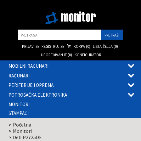
Pretraga
PRIJAVI SE
REGISTRUJ SE
KORPA (
0
)
LISTA ŽELJA (
0
)
UPOREĐIVANJE (
0
)
KONFIGURATOR
MOBILNI RAČUNARI
OTVOR
RAČUNARI
PODME
OTVOR
PERIFERIJE I OPREMA
PODME
OTVOR
POTROŠAČKA ELEKTRONIKA
PODME
OTVOR
MONITORI
PODME
ŠTAMPAČI
Početna
Monitori
Dell P2725DE