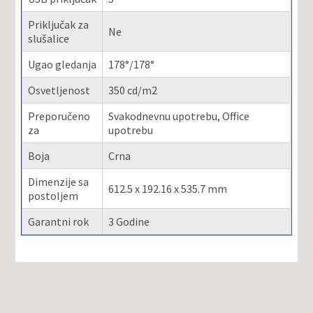
Priključak za
Ne
slušalice
Ugao gledanja
178°/178°
Osvetljenost
350 cd/m2
Preporučeno
Svakodnevnu upotrebu, Office
za
upotrebu
Boja
Crna
Dimenzije sa
612.5 x 192.16 x 535.7 mm
postoljem
Garantni rok
3 Godine