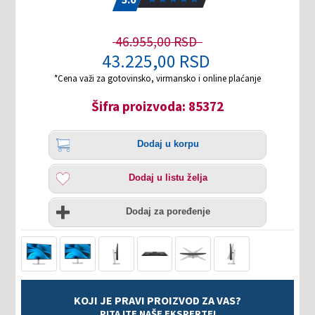
46.955,00 RSD
43.225,00 RSD
*Cena važi za gotovinsko, virmansko i online plaćanje
Šifra proizvoda: 85372
Količina
Dodaj
Dodaj u korpu
u
korpu
Dodaj
Dodaj u listu želja
u
listu
Uporedi
želja
Dodaj za poređenje
KOJI JE PRAVI PROIZVOD ZA VAS?
PITAJTE NAŠE EKSPERTE!