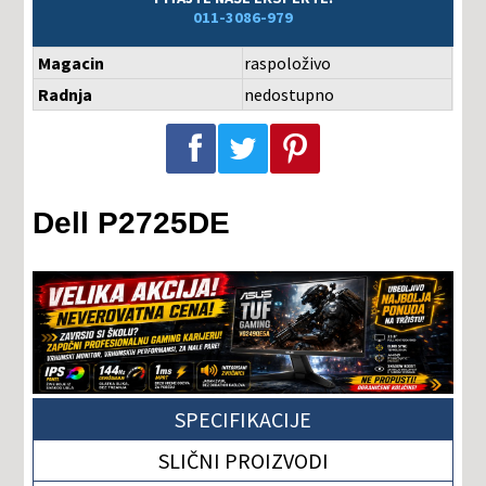
011-3086-979
Magacin
raspoloživo
Radnja
nedostupno
Podeli na Facebook-u
Podeli na Twitter-u
Podeli na Pinterest-u
Dell P2725DE
SPECIFIKACIJE
SLIČNI PROIZVODI