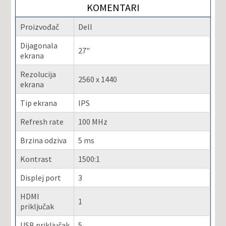
KOMENTARI
Proizvođač
Dell
Dijagonala
27"
ekrana
Rezolucija
2560 x 1440
ekrana
Tip ekrana
IPS
Refresh rate
100 MHz
Brzina odziva
5 ms
Kontrast
1500:1
Displej port
3
HDMI
1
priključak
USB priključak
5