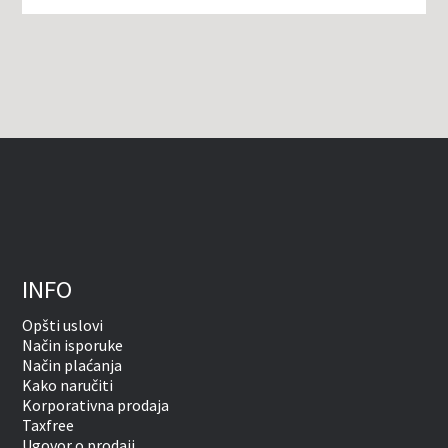
INFO
Opšti uslovi
Način isporuke
Način plaćanja
Kako naručiti
Korporativna prodaja
Taxfree
Ugovor o prodaji