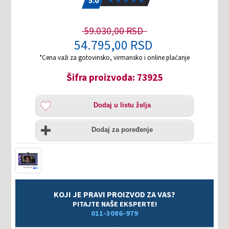
5.0
59.030,00 RSD
54.795,00 RSD
*Cena važi za gotovinsko, virmansko i online plaćanje
Šifra proizvoda: 73925
Dodaj
Dodaj u listu želja
u
listu
Uporedi
želja
Dodaj za poređenje
KOJI JE PRAVI PROIZVOD ZA VAS?
PITAJTE NAŠE EKSPERTE!
011-3086-979