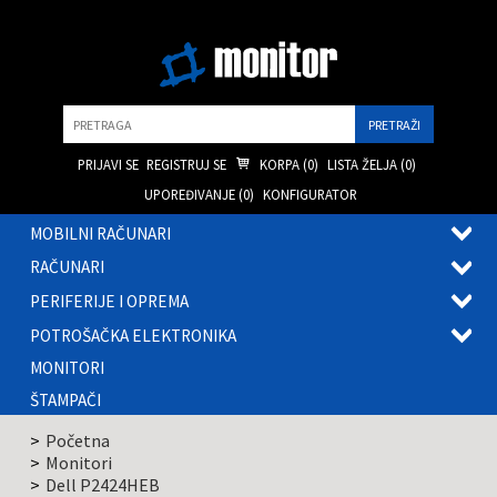
Pretraga
PRIJAVI SE
REGISTRUJ SE
KORPA (
0
)
LISTA ŽELJA (
0
)
UPOREĐIVANJE (
0
)
KONFIGURATOR
MOBILNI RAČUNARI
OTVOR
RAČUNARI
PODME
OTVOR
PERIFERIJE I OPREMA
PODME
OTVOR
POTROŠAČKA ELEKTRONIKA
PODME
OTVOR
MONITORI
PODME
ŠTAMPAČI
Početna
Monitori
Dell P2424HEB