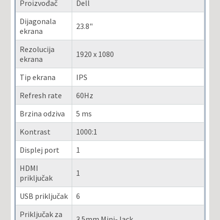
Proizvođač
Dell
Dijagonala
23.8"
ekrana
Rezolucija
1920 x 1080
ekrana
Tip ekrana
IPS
Refresh rate
60Hz
Brzina odziva
5 ms
Kontrast
1000:1
Displej port
1
HDMI
1
priključak
USB priključak
6
Priključak za
3.5mm Mini-Jack