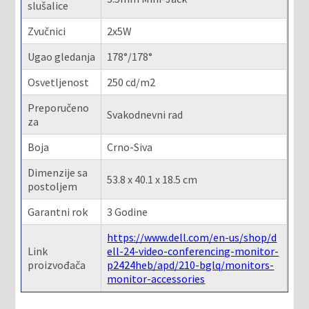
slušalice
Zvučnici
2x5W
Ugao gledanja
178°/178°
Osvetljenost
250 cd/m2
Preporučeno
Svakodnevni rad
za
Boja
Crno-Siva
Dimenzije sa
53.8 x 40.1 x 18.5 cm
postoljem
Garantni rok
3 Godine
https://www.dell.com/en-us/shop/d
Link
ell-24-video-conferencing-monitor-
proizvođača
p2424heb/apd/210-bglq/monitors-
monitor-accessories