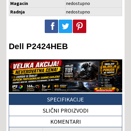
Magacin
nedostupno
Radnja
nedostupno
Podeli na Facebook-u
Podeli na Twitter-u
Podeli na Pinterest-u
Dell P2424HEB
SPECIFIKACIJE
SLIČNI PROIZVODI
KOMENTARI