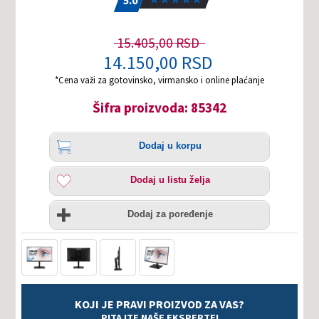
15.405,00 RSD
14.150,00 RSD
*Cena važi za gotovinsko, virmansko i online plaćanje
Šifra proizvoda: 85342
Količina
Dodaj
Dodaj u korpu
u
korpu
Dodaj
Dodaj u listu želja
u
listu
Uporedi
želja
Dodaj za poređenje
KOJI JE PRAVI PROIZVOD ZA VAS?
PITAJTE NAŠE EKSPERTE!