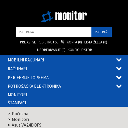
Pretraga
PRIJAVI SE
REGISTRUJ SE
KORPA (
0
)
LISTA ŽELJA (
0
)
UPOREĐIVANJE (
0
)
KONFIGURATOR
MOBILNI RAČUNARI
OTVOR
RAČUNARI
PODME
OTVOR
PERIFERIJE I OPREMA
PODME
OTVOR
POTROŠAČKA ELEKTRONIKA
PODME
OTVOR
MONITORI
PODME
ŠTAMPAČI
Početna
Monitori
Asus VA24DQFS