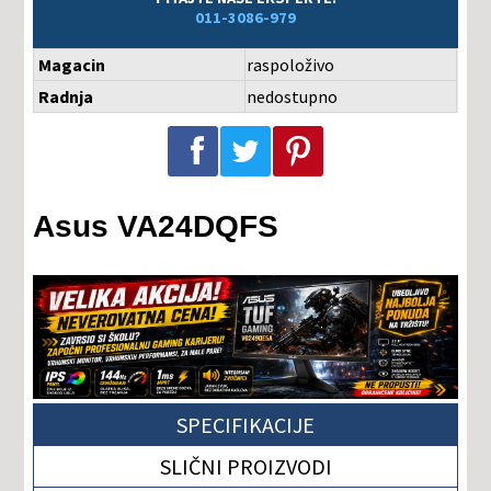
011-3086-979
Magacin
raspoloživo
Radnja
nedostupno
Podeli na Facebook-u
Podeli na Twitter-u
Podeli na Pinterest-u
Asus VA24DQFS
SPECIFIKACIJE
SLIČNI PROIZVODI