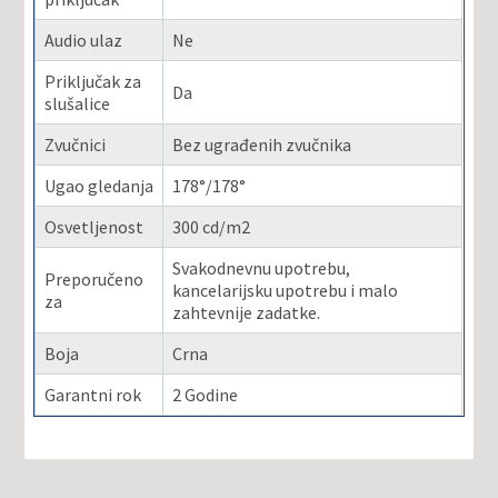
Audio ulaz
Ne
Priključak za
Da
slušalice
Zvučnici
Bez ugrađenih zvučnika
Ugao gledanja
178°/178°
Osvetljenost
300 cd/m2
Svakodnevnu upotrebu,
Preporučeno
kancelarijsku upotrebu i malo
za
zahtevnije zadatke.
Boja
Crna
Garantni rok
2 Godine