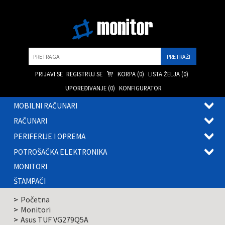
Pretraga
PRIJAVI SE
REGISTRUJ SE
KORPA (
0
)
LISTA ŽELJA (
0
)
UPOREĐIVANJE (
0
)
KONFIGURATOR
MOBILNI RAČUNARI
OTVOR
RAČUNARI
PODME
OTVOR
PERIFERIJE I OPREMA
PODME
OTVOR
POTROŠAČKA ELEKTRONIKA
PODME
OTVOR
MONITORI
PODME
ŠTAMPAČI
Početna
Monitori
Asus TUF VG279Q5A