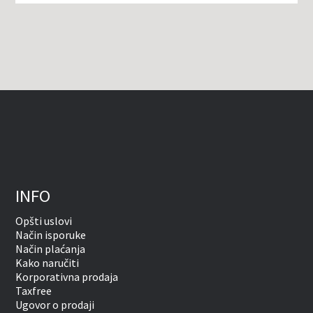
INFO
Opšti uslovi
Način isporuke
Način plaćanja
Kako naručiti
Korporativna prodaja
Taxfree
Ugovor o prodaji