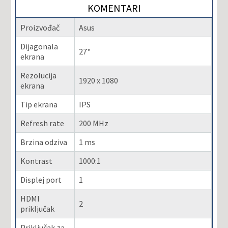
KOMENTARI
Proizvođač
Asus
Dijagonala
27"
ekrana
Rezolucija
1920 x 1080
ekrana
Tip ekrana
IPS
Refresh rate
200 MHz
Brzina odziva
1 ms
Kontrast
1000:1
Displej port
1
HDMI
2
priključak
Priključak za