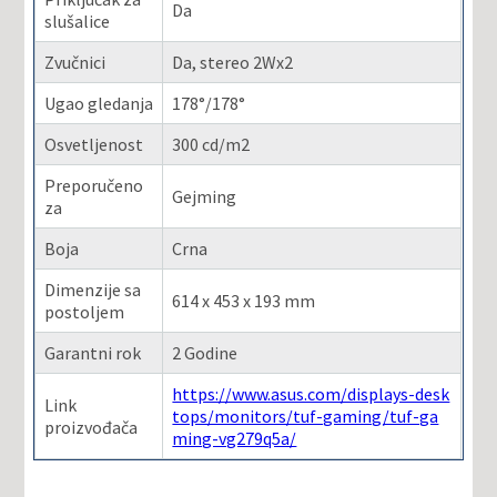
Da
slušalice
Zvučnici
Da, stereo 2Wx2
Ugao gledanja
178°/178°
Osvetljenost
300 cd/m2
Preporučeno
Gejming
za
Boja
Crna
Dimenzije sa
614 x 453 x 193 mm
postoljem
Garantni rok
2 Godine
https://www.asus.com/displays-desk
Link
tops/monitors/tuf-gaming/tuf-ga
proizvođača
ming-vg279q5a/