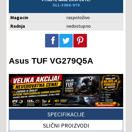
011-3086-979
Magacin
raspoloživo
Radnja
nedostupno
Podeli na Facebook-u
Podeli na Twitter-u
Podeli na Pinterest-u
Asus TUF VG279Q5A
SPECIFIKACIJE
SLIČNI PROIZVODI