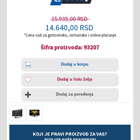
4.0
15.935,00 RSD
14.640,00 RSD
*Cena važi za gotovinsko, virmansko i online plaćanje
Šifra proizvoda: 93207
Količina
Dodaj
Dodaj u korpu
u
korpu
Dodaj
Dodaj u listu želja
u
listu
Uporedi
želja
Dodaj za poređenje
KOJI JE PRAVI PROIZVOD ZA VAS?
PITAJTE NAŠE EKSPERTE!