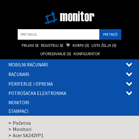
Pretraga
PRIJAVI SE
REGISTRUJ SE
KORPA (
0
)
LISTA ŽELJA (
0
)
UPOREĐIVANJE (
0
)
KONFIGURATOR
MOBILNI RAČUNARI
OTVOR
RAČUNARI
PODME
OTVOR
PERIFERIJE I OPREMA
PODME
OTVOR
POTROŠAČKA ELEKTRONIKA
PODME
OTVOR
MONITORI
PODME
ŠTAMPAČI
Početna
Monitori
Acer SA242YP1