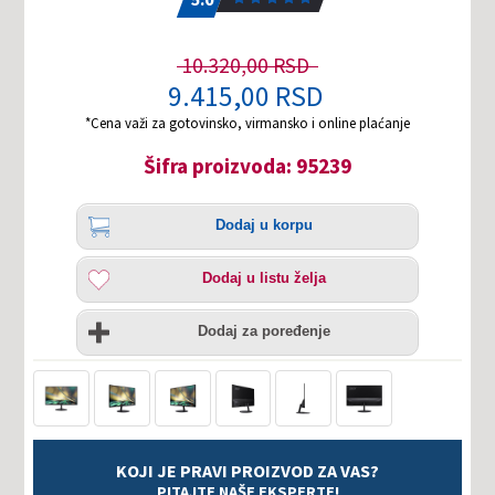
10.320,00 RSD
9.415,00 RSD
*Cena važi za gotovinsko, virmansko i online plaćanje
Šifra proizvoda: 95239
Količina
Dodaj
Dodaj u korpu
u
korpu
Dodaj
Dodaj u listu želja
u
listu
Uporedi
želja
Dodaj za poređenje
KOJI JE PRAVI PROIZVOD ZA VAS?
PITAJTE NAŠE EKSPERTE!