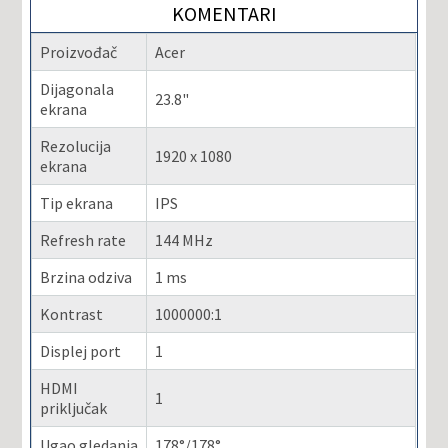
KOMENTARI
Proizvođač
Acer
Dijagonala
23.8"
ekrana
Rezolucija
1920 x 1080
ekrana
Tip ekrana
IPS
Refresh rate
144 MHz
Brzina odziva
1 ms
Kontrast
1000000:1
Displej port
1
HDMI
1
priključak
Ugao gledanja
178°/178°