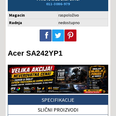
011-3086-979
Magacin
raspoloživo
Radnja
nedostupno
Podeli na Facebook-u
Podeli na Twitter-u
Podeli na Pinterest-u
Acer SA242YP1
SPECIFIKACIJE
SLIČNI PROIZVODI