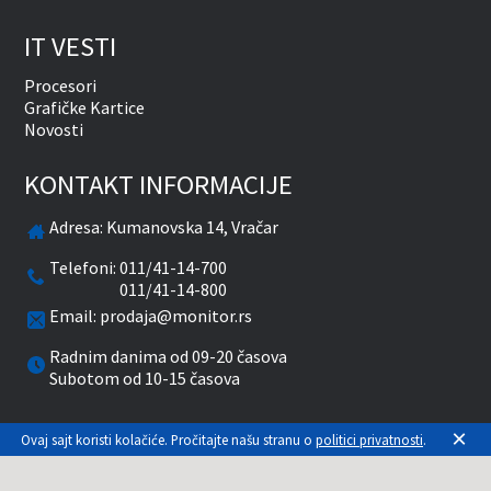
IT VESTI
Procesori
Grafičke Kartice
Novosti
KONTAKT INFORMACIJE
Adresa:
Kumanovska 14, Vračar
Telefoni:
011/41-14-700
011/41-14-800
Email:
prodaja@monitor.rs
Radnim danima od 09-20 časova
Subotom od 10-15 časova
×
facebook
twitter
pinterest
instagram
youtube
Ovaj sajt koristi kolačiće. Pročitajte našu stranu o
politici privatnosti
.