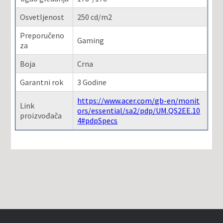
Osvetljenost
250 cd/m2
Preporučeno
Gaming
za
Boja
Crna
Garantni rok
3 Godine
https://www.acer.com/gb-en/monit
Link
ors/essential/sa2/pdp/UM.QS2EE.10
proizvođača
4#pdpSpecs