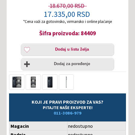
18.670,00 RSD
17.335,00 RSD
*Cena važi za gotovinsko, virmansko i online plaćanje
Šifra proizvoda: 84409
Dodaj
Dodaj u listu želja
u
listu
Uporedi
želja
Dodaj za poređenje
KOJI JE PRAVI PROIZVOD ZA VAS?
PITAJTE NAŠE EKSPERTE!
011-3086-979
Magacin
nedostupno
Radnja
nedostupno