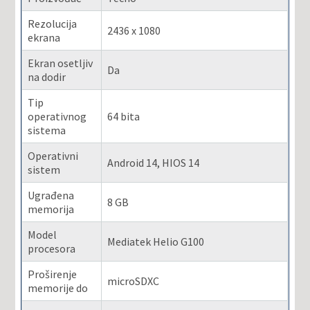
Rezolucija
2436 x 1080
ekrana
Ekran osetljiv
Da
na dodir
Tip
operativnog
64 bita
sistema
Operativni
Android 14, HIOS 14
sistem
Ugrađena
8 GB
memorija
Model
Mediatek Helio G100
procesora
Proširenje
microSDXC
memorije do