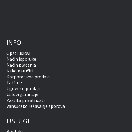
INFO
Opšti uslovi
Način isporuke
Način plaćanja
Kako naručiti
Korporativna prodaja
Taxfree
Ugovor o prodaji
Uslovi garancije
Zaštita privatnosti
Vansudsko rešavanje sporova
USLUGE
Kontakt