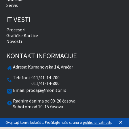
Servis
IT VESTI
Procesori
Grafičke Kartice
Novosti
KONTAKT INFORMACIJE
Adresa:
Kumanovska 14, Vračar
Telefoni:
011/41-14-700
011/41-14-800
Email:
prodaja@monitor.rs
Radnim danima od 09-20 časova
Subotom od 10-15 časova
×
facebook
twitter
pinterest
instagram
youtube
Ovaj sajt koristi kolačiće. Pročitajte našu stranu o
politici privatnosti
.