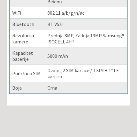
Beidou
WiFi
802.11 a/b/g/n/ac
Bluetooth
BT V5.0
Rezolucija
Prednja 8MP, Zadnja 13MP Samsung®
kamere
ISOCELL 4H7
Kapacitet
5000 mAh
baterije
Dvojni; 2 SIM kartice / 1 SIM + 1*TF
Podržana SIM
kartica
Boja
Crna