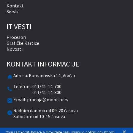
Kontakt
Servis
IT VESTI
Procesori
Grafičke Kartice
Novosti
KONTAKT INFORMACIJE
Adresa:
Kumanovska 14, Vračar
Telefoni:
011/41-14-700
011/41-14-800
Email:
prodaja@monitor.rs
Radnim danima od 09-20 časova
Subotom od 10-15 časova
×
facebook
twitter
pinterest
instagram
youtube
Ovaj sajt koristi kolačiće. Pročitajte našu stranu o
politici privatnosti
.