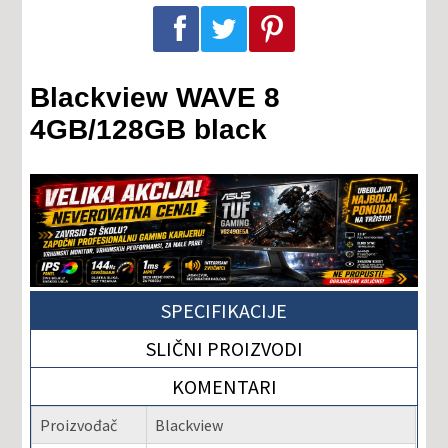
Podeli na Facebook-u
Podeli na Twitter-u
Podeli na Pinterest-u
Blackview WAVE 8
4GB/128GB black
SPECIFIKACIJE
SLIČNI PROIZVODI
KOMENTARI
Proizvođač
Blackview