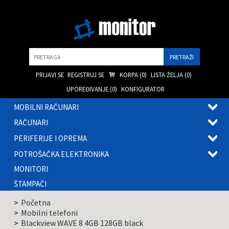
Pretraga
PRIJAVI SE
REGISTRUJ SE
KORPA (
0
)
LISTA ŽELJA (
0
)
UPOREĐIVANJE (
0
)
KONFIGURATOR
MOBILNI RAČUNARI
OTVOR
RAČUNARI
PODME
OTVOR
PERIFERIJE I OPREMA
PODME
OTVOR
POTROŠAČKA ELEKTRONIKA
PODME
OTVOR
MONITORI
PODME
ŠTAMPAČI
Početna
Mobilni telefoni
Blackview WAVE 8 4GB 128GB black