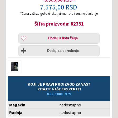
7.575,00 RSD
*Cena važi za gotovinsko, virmansko i online plaćanje
Šifra proizvoda: 82331
Dodaj
Dodaj u listu želja
u
listu
Uporedi
želja
Dodaj za poređenje
KOJI JE PRAVI PROIZVOD ZA VAS?
PITAJTE NAŠE EKSPERTE!
011-3086-979
Magacin
nedostupno
Radnja
nedostupno