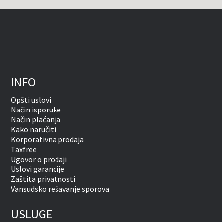
INFO
Opšti uslovi
Način isporuke
Način plaćanja
Kako naručiti
Korporativna prodaja
Taxfree
Ugovor o prodaji
Uslovi garancije
Zaštita privatnosti
Vansudsko rešavanje sporova
USLUGE