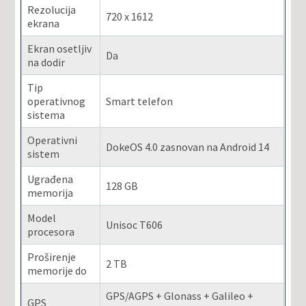
Rezolucija
720 x 1612
ekrana
Ekran osetljiv
Da
na dodir
Tip
operativnog
Smart telefon
sistema
Operativni
DokeOS 4.0 zasnovan na Android 14
sistem
Ugrađena
128 GB
memorija
Model
Unisoc T606
procesora
Proširenje
2 TB
memorije do
GPS/AGPS + Glonass + Galileo +
GPS