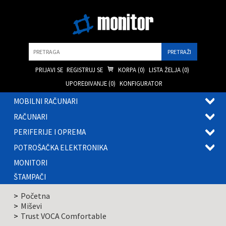
Pretraga
PRIJAVI SE
REGISTRUJ SE
KORPA (
0
)
LISTA ŽELJA (
0
)
UPOREĐIVANJE (
0
)
KONFIGURATOR
MOBILNI RAČUNARI
OTVOR
RAČUNARI
PODME
OTVOR
PERIFERIJE I OPREMA
PODME
OTVOR
POTROŠAČKA ELEKTRONIKA
PODME
OTVOR
MONITORI
PODME
ŠTAMPAČI
Početna
Miševi
Trust VOCA Comfortable