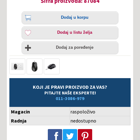
Šifra proizvoda: 87084
Količina
Dodaj
Dodaj u korpu
u
korpu
Dodaj
Dodaj u listu želja
u
listu
Uporedi
želja
Dodaj za poređenje
KOJI JE PRAVI PROIZVOD ZA VAS?
PITAJTE NAŠE EKSPERTE!
011-3086-979
Magacin
raspoloživo
Radnja
nedostupno
Podeli na Facebook-u
Podeli na Twitter-u
Podeli na Pinterest-u