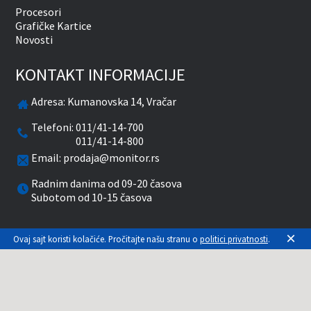
Procesori
Grafičke Kartice
Novosti
KONTAKT INFORMACIJE
Adresa:
Kumanovska 14, Vračar
Telefoni:
011/41-14-700
011/41-14-800
Email:
prodaja@monitor.rs
Radnim danima od 09-20 časova
Subotom od 10-15 časova
facebook
twitter
pinterest
instagram
youtube
×
Ovaj sajt koristi kolačiće. Pročitajte našu stranu o
politici privatnosti
.
Prikazane cene su sa uračunatim PDV-om. Plaćanje
se vrši isključivo u RSD. Monitor System se
maksimalno trudi da sve opise, slike i cene što je
moguće tačnije prikaže. Uključujući sve resurse, a