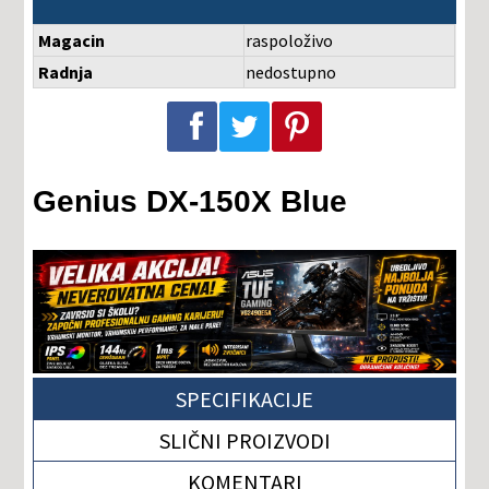
Magacin
raspoloživo
Radnja
nedostupno
Podeli na Facebook-u
Podeli na Twitter-u
Podeli na Pinterest-u
Genius DX-150X Blue
SPECIFIKACIJE
SLIČNI PROIZVODI
KOMENTARI