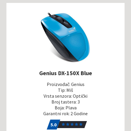
Genius DX-150X Blue
Proizvođač: Genius
Tip: Miš
Vrsta senzora: Optički
Broj tastera: 3
Boja: Plava
Garantni rok: 2 Godine
5.0
1
5.0