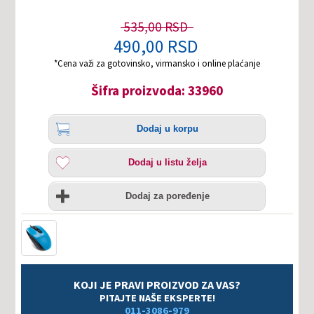
535,00 RSD
490,00 RSD
*Cena važi za gotovinsko, virmansko i online plaćanje
Šifra proizvoda: 33960
Količina
Dodaj
Dodaj u korpu
u
korpu
Dodaj
Dodaj u listu želja
u
listu
Uporedi
želja
Dodaj za poređenje
KOJI JE PRAVI PROIZVOD ZA VAS?
PITAJTE NAŠE EKSPERTE!
011-3086-979