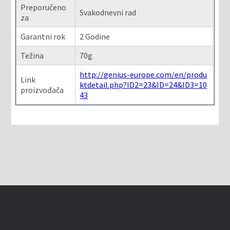
Preporučeno
Svakodnevni rad
za
Garantni rok
2 Godine
Težina
70g
http://genius-europe.com/en/produ
Link
ktdetail.php?ID2=23&ID=24&ID3=10
proizvođača
43