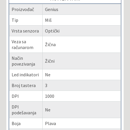
Proizvođač
Genius
Tip
Miš
Vrsta senzora
Optički
Veza sa
Žična
računarom
Način
Žični
povezivanja
Led indikatori
Ne
Broj tastera
3
DPI
1000
DPI
Ne
podešavanja
Boja
Plava