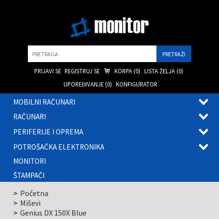
Pretraga
PRIJAVI SE
REGISTRUJ SE
KORPA (
0
)
LISTA ŽELJA (
0
)
UPOREĐIVANJE (
0
)
KONFIGURATOR
MOBILNI RAČUNARI
OTVOR
RAČUNARI
PODME
OTVOR
PERIFERIJE I OPREMA
PODME
OTVOR
POTROŠAČKA ELEKTRONIKA
PODME
OTVOR
MONITORI
PODME
ŠTAMPAČI
Početna
Miševi
Genius DX 150X Blue