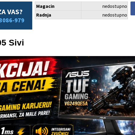
Magacin
nedostupno
ZA VAS?
Radnja
nedostupno
3086-979
5 Sivi