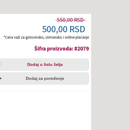
550,00 RSD
500,00 RSD
*Cena važi za gotovinsko, virmansko i online plaćanje
Šifra proizvoda: 82079
aj
Dodaj u listu želja
u
redi
a
Dodaj za poređenje