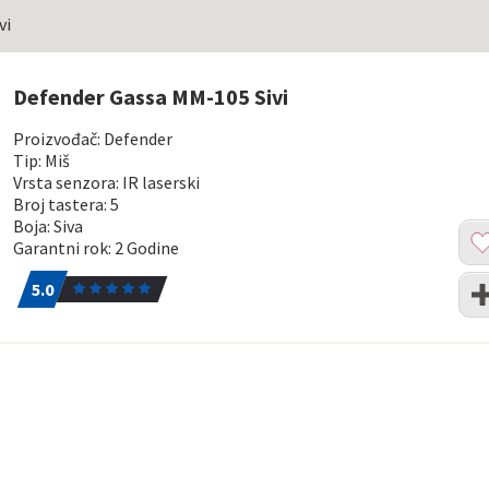
vi
Defender Gassa MM-105 Sivi
Proizvođač: Defender
Tip: Miš
Vrsta senzora: IR laserski
Broj tastera: 5
Boja: Siva
Dod
Garantni rok: 2 Godine
u
5.0
1
list
Upo
5.0
želj