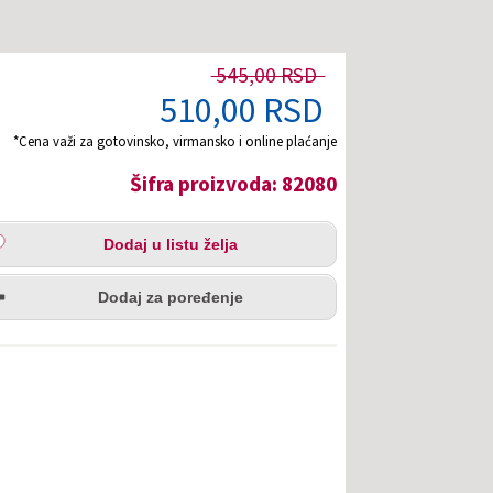
545,00 RSD
510,00 RSD
*Cena važi za gotovinsko, virmansko i online plaćanje
Šifra proizvoda: 82080
aj
Dodaj u listu želja
u
redi
a
Dodaj za poređenje