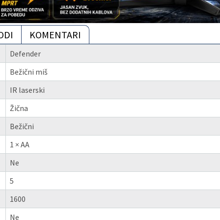
ODI
KOMENTARI
Defender
Bežični miš
IR laserski
Žična
Bežični
1 × AA
Ne
5
1600
Ne