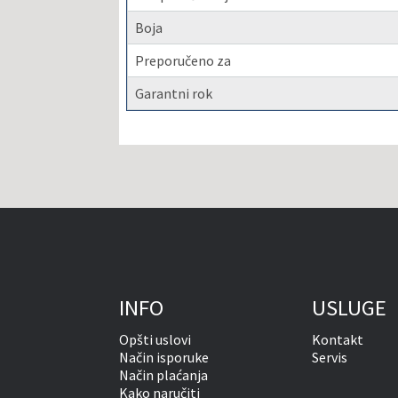
Boja
Preporučeno za
Garantni rok
INFO
USLUGE
Opšti uslovi
Kontakt
Način isporuke
Servis
Način plaćanja
Kako naručiti