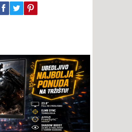
Podeli na Facebook-u
Podeli na Twitter-u
Podeli na Pinterest-u