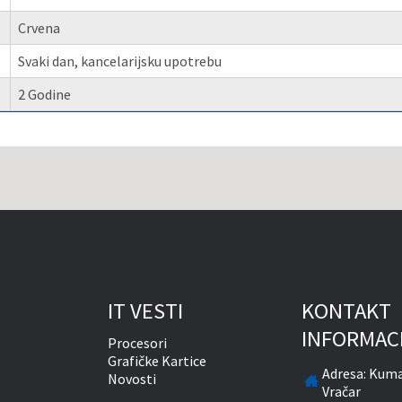
Crvena
Svaki dan, kancelarijsku upotrebu
2 Godine
IT VESTI
KONTAKT
INFORMAC
Procesori
Grafičke Kartice
Adresa:
Kuma
Novosti
Vračar