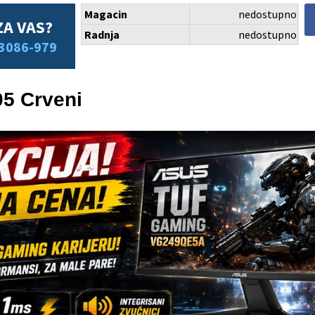
Magacin
nedostupno
ZA VAS?
Radnja
nedostupno
3086-979
5 Crveni