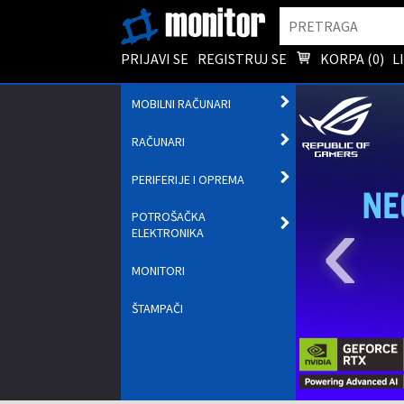
Pretraga
PRIJAVI SE
REGISTRUJ SE
KORPA (
0
)
L
OTVORI
MOBILNI RAČUNARI
PODMENI
OTVORI
RAČUNARI
PODMENI
OTVORI
PERIFERIJE I OPREMA
PODMENI
‹
POTROŠAČKA
OTVORI
ELEKTRONIKA
PODMENI
MONITORI
ŠTAMPAČI