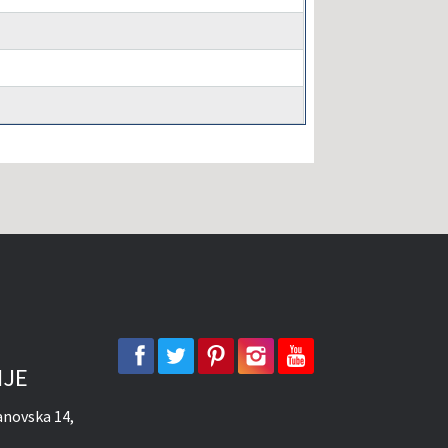
facebook
twitter
pinterest
instagram
youtube
IJE
novska 14,