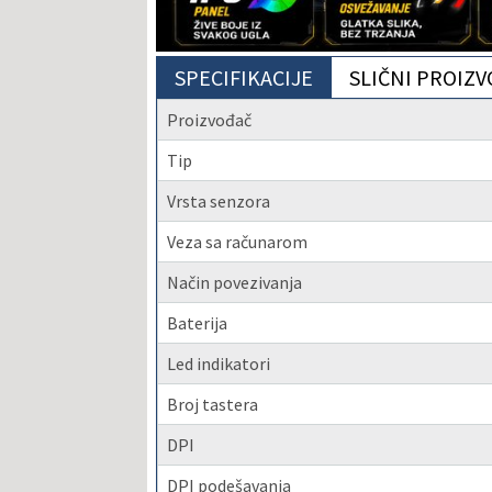
SPECIFIKACIJE
SLIČNI PROIZV
Proizvođač
Tip
Vrsta senzora
Veza sa računarom
Način povezivanja
Baterija
Led indikatori
Broj tastera
DPI
DPI podešavanja