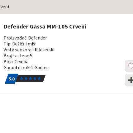
rveni
Defender Gassa MM-105 Crveni
Proizvođač: Defender
Tip: Bežični miš
Vrsta senzora: IR laserski
Broj tastera: 5
Boja: Crvena
Dod
Garantni rok: 2 Godine
u
5.0
1
list
Upo
5.0
želj