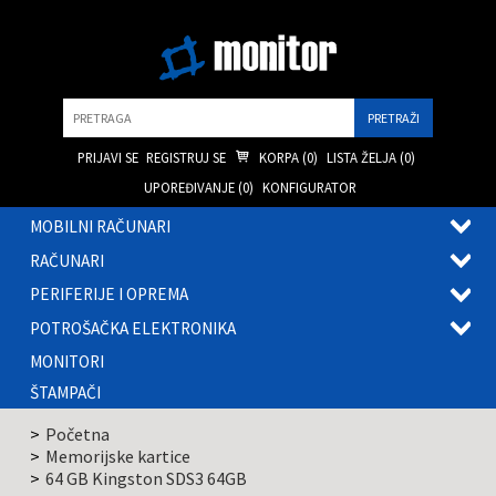
Pretraga
PRIJAVI SE
REGISTRUJ SE
KORPA (
0
)
LISTA ŽELJA (
0
)
UPOREĐIVANJE (
0
)
KONFIGURATOR
MOBILNI RAČUNARI
OTVOR
RAČUNARI
PODME
OTVOR
PERIFERIJE I OPREMA
PODME
OTVOR
POTROŠAČKA ELEKTRONIKA
PODME
OTVOR
MONITORI
PODME
ŠTAMPAČI
Početna
Memorijske kartice
64 GB Kingston SDS3 64GB