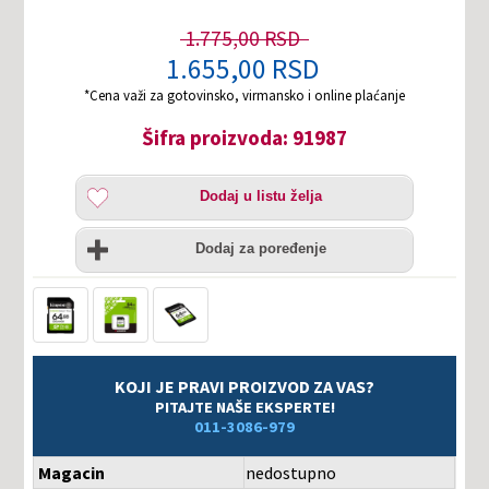
1.775,00 RSD
1.655,00 RSD
*Cena važi za gotovinsko, virmansko i online plaćanje
Šifra proizvoda: 91987
Dodaj
Dodaj u listu želja
u
listu
Uporedi
želja
Dodaj za poređenje
KOJI JE PRAVI PROIZVOD ZA VAS?
PITAJTE NAŠE EKSPERTE!
011-3086-979
Magacin
nedostupno