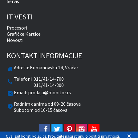
Servis
IT VESTI
Procesori
Grafičke Kartice
Novosti
KONTAKT INFORMACIJE
Adresa:
Kumanovska 14, Vračar
Telefoni:
011/41-14-700
011/41-14-800
Email:
prodaja@monitor.rs
Radnim danima od 09-20 časova
Subotom od 10-15 časova
facebook
twitter
pinterest
instagram
youtube
×
Ovaj sajt koristi kolačiće. Pročitajte našu stranu o
politici privatnosti
.