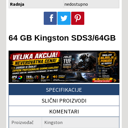
Radnja
nedostupno
Podeli na Facebook-u
Podeli na Twitter-u
Podeli na Pinterest-u
64 GB Kingston SDS3/64GB
SPECIFIKACIJE
SLIČNI PROIZVODI
KOMENTARI
Proizvođač
Kingston