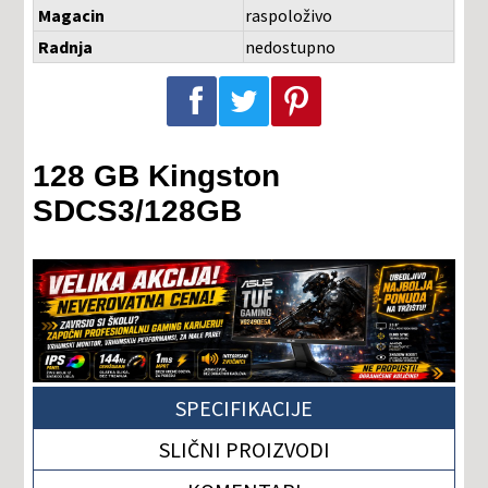
Magacin
raspoloživo
Radnja
nedostupno
Podeli na Facebook-u
Podeli na Twitter-u
Podeli na Pinterest-u
128 GB Kingston
SDCS3/128GB
SPECIFIKACIJE
SLIČNI PROIZVODI