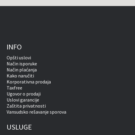
INFO
Opšti uslovi
Način isporuke
Način plaćanja
Kako naručiti
Korporativna prodaja
Taxfree
Ugovor o prodaji
Uslovi garancije
Zaštita privatnosti
Vansudsko rešavanje sporova
USLUGE