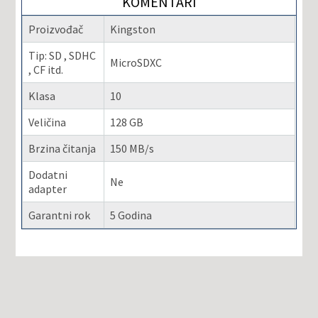
KOMENTARI
Proizvođač
Kingston
Tip: SD , SDHC
MicroSDXC
, CF itd.
Klasa
10
Veličina
128 GB
Brzina čitanja
150 MB/s
Dodatni
Ne
adapter
Garantni rok
5 Godina