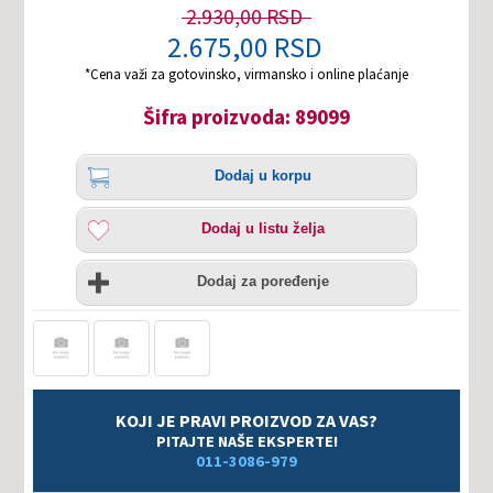
2.930,00 RSD
2.675,00 RSD
*Cena važi za gotovinsko, virmansko i online plaćanje
Šifra proizvoda: 89099
Količina
Dodaj
Dodaj u korpu
u
korpu
Dodaj
Dodaj u listu želja
u
listu
Uporedi
želja
Dodaj za poređenje
KOJI JE PRAVI PROIZVOD ZA VAS?
PITAJTE NAŠE EKSPERTE!
011-3086-979