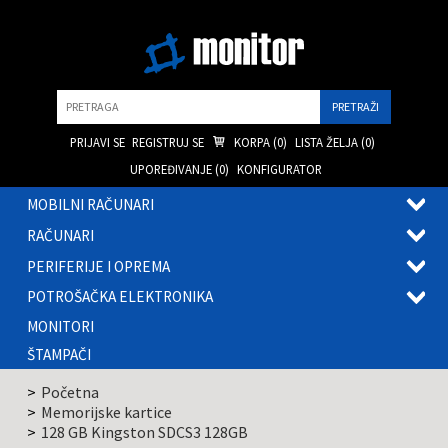
Pretraga
PRIJAVI SE
REGISTRUJ SE
KORPA (
0
)
LISTA ŽELJA (
0
)
UPOREĐIVANJE (
0
)
KONFIGURATOR
MOBILNI RAČUNARI
OTVOR
RAČUNARI
PODME
OTVOR
PERIFERIJE I OPREMA
PODME
OTVOR
POTROŠAČKA ELEKTRONIKA
PODME
OTVOR
MONITORI
PODME
ŠTAMPAČI
Početna
Memorijske kartice
128 GB Kingston SDCS3 128GB