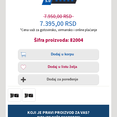
5.0
7.950,00 RSD
7.395,00 RSD
*Cena važi za gotovinsko, virmansko i online plaćanje
Šifra proizvoda: 82004
Količina
Dodaj
Dodaj u korpu
u
korpu
Dodaj
Dodaj u listu želja
u
listu
Uporedi
želja
Dodaj za poređenje
KOJI JE PRAVI PROIZVOD ZA VAS?