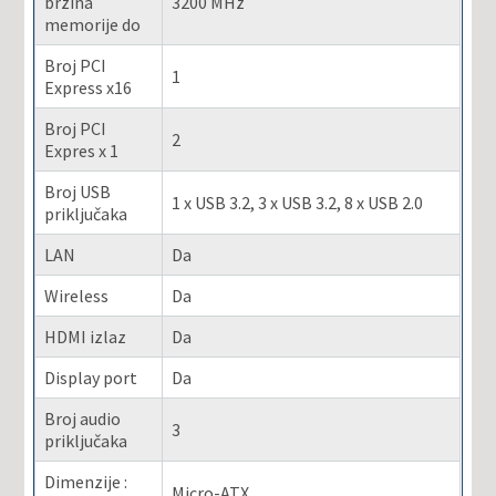
brzina
3200 MHz
memorije do
Broj PCI
1
Express x16
Broj PCI
2
Expres x 1
Broj USB
1 x USB 3.2, 3 x USB 3.2, 8 x USB 2.0
priključaka
LAN
Da
Wireless
Da
HDMI izlaz
Da
Display port
Da
Broj audio
3
priključaka
Dimenzije :
Micro-ATX