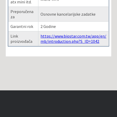
atx mini itd.
Preporučena
Osnovne kancelarijske zadatke
za
Garantni rok
2 Godine
Link
https://www.biostar.com.tw/app/en/
proizvođača
mb/introduction.php?S_ID=1042