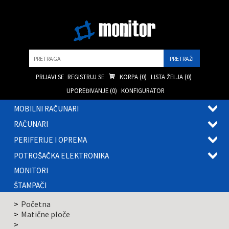
Pretraga
PRIJAVI SE
REGISTRUJ SE
KORPA (
0
)
LISTA ŽELJA (
0
)
UPOREĐIVANJE (
0
)
KONFIGURATOR
MOBILNI RAČUNARI
OTVOR
RAČUNARI
PODME
OTVOR
PERIFERIJE I OPREMA
PODME
OTVOR
POTROŠAČKA ELEKTRONIKA
PODME
OTVOR
MONITORI
PODME
ŠTAMPAČI
Početna
Matične ploče