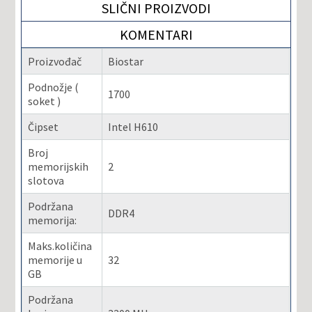
SLIČNI PROIZVODI
KOMENTARI
Proizvođač
Biostar
Podnožje (
1700
soket )
Čipset
Intel H610
Broj
memorijskih
2
slotova
Podržana
DDR4
memorija:
Maks.količina
memorije u
32
GB
Podržana