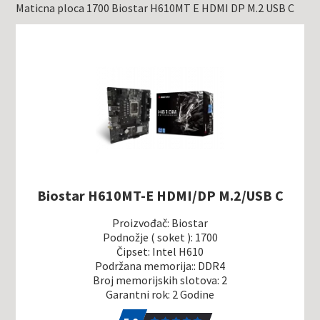
Maticna ploca 1700 Biostar H610MT E HDMI DP M.2 USB C
Biostar H610MT-E HDMI/DP M.2/USB C
Proizvođač: Biostar
Podnožje ( soket ): 1700
Čipset: Intel H610
Podržana memorija:: DDR4
Broj memorijskih slotova: 2
Garantni rok: 2 Godine
5.0
1