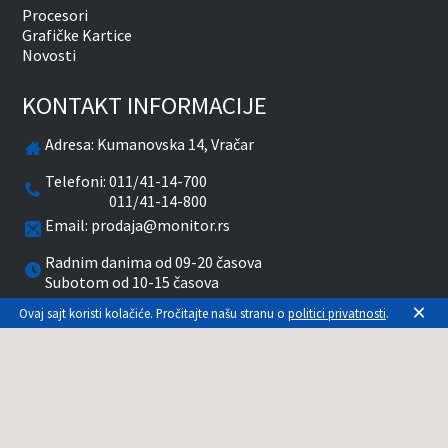
Procesori
Grafičke Kartice
Novosti
KONTAKT INFORMACIJE
Adresa:
Kumanovska 14, Vračar
Telefoni:
011/41-14-700
011/41-14-800
Email:
prodaja@monitor.rs
Radnim danima od 09-20 časova
Subotom od 10-15 časova
×
Ovaj sajt koristi kolačiće. Pročitajte našu stranu o
politici privatnosti
.
facebook
twitter
pinterest
instagram
youtube
Prikazane cene su sa uračunatim PDV-om. Plaćanje
se vrši isključivo u RSD. Monitor System se
maksimalno trudi da sve opise, slike i cene što je
moguće tačnije prikaže. Uključujući sve resurse, a