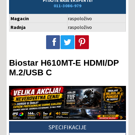
PITAJTE NAŠE EKSPERTE!
011-3086-979
Magacin
raspoloživo
Radnja
raspoloživo
Podeli na Facebook-u
Podeli na Twitter-u
Podeli na Pinterest-u
Biostar H610MT-E HDMI/DP
M.2/USB C
SPECIFIKACIJE