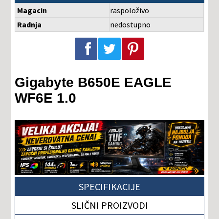
Magacin
raspoloživo
Radnja
nedostupno
Podeli na Facebook-u
Podeli na Twitter-u
Podeli na Pinterest-u
Gigabyte B650E EAGLE
WF6E 1.0
SPECIFIKACIJE
SLIČNI PROIZVODI