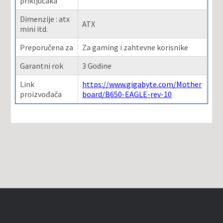
priključaka
Dimenzije : atx
ATX
mini itd.
Preporučena za
Za gaming i zahtevne korisnike
Garantni rok
3 Godine
Link
https://www.gigabyte.com/Mother
proizvođača
board/B650-EAGLE-rev-10