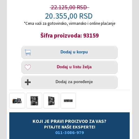
22.125,00 RSD
20.355,00 RSD
*Cena važi za gotovinsko, virmansko i online plaćanje
Šifra proizvoda: 93159
Količina
Dodaj
Dodaj u korpu
u
korpu
Dodaj
Dodaj u listu želja
u
listu
Uporedi
želja
Dodaj za poređenje
KOJI JE PRAVI PROIZVOD ZA VAS?
PITAJTE NAŠE EKSPERTE!
011-3086-979