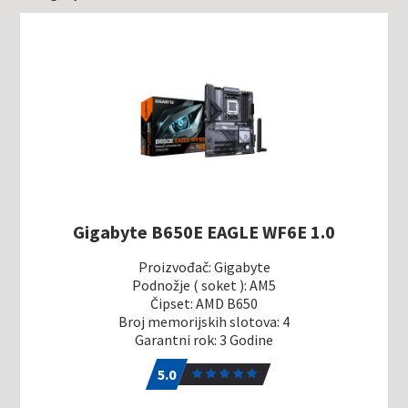
Gigabyte B650E EAGLE WF6E 1.0
Proizvođač: Gigabyte
Podnožje ( soket ): AM5
Čipset: AMD B650
Broj memorijskih slotova: 4
Garantni rok: 3 Godine
5.0
1
5.0