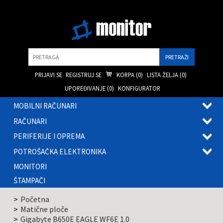
Pretraga
PRIJAVI SE
REGISTRUJ SE
KORPA (
0
)
LISTA ŽELJA (
0
)
UPOREĐIVANJE (
0
)
KONFIGURATOR
MOBILNI RAČUNARI
OTVOR
RAČUNARI
PODME
OTVOR
PERIFERIJE I OPREMA
PODME
OTVOR
POTROŠAČKA ELEKTRONIKA
PODME
OTVOR
MONITORI
PODME
ŠTAMPAČI
Početna
Matične ploče
Gigabyte B650E EAGLE WF6E 1.0