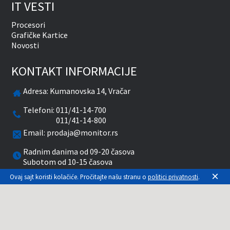
IT VESTI
Procesori
Grafičke Kartice
Novosti
KONTAKT INFORMACIJE
Adresa:
Kumanovska 14, Vračar
Telefoni:
011/41-14-700
011/41-14-800
Email:
prodaja@monitor.rs
Radnim danima od 09-20 časova
Subotom od 10-15 časova
×
Ovaj sajt koristi kolačiće. Pročitajte našu stranu o
politici privatnosti
.
facebook
twitter
pinterest
instagram
youtube
Prikazane cene su sa uračunatim PDV-om. Plaćanje
se vrši isključivo u RSD. Monitor System se