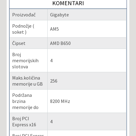
KOMENTARI
Proizvođač
Gigabyte
Podnožje (
AM5
soket )
Čipset
AMD B650
Broj
memorijskih
4
slotova
Maks.količina
256
memorije u GB
Podržana
brzina
8200 MHz
memorije do
Broj PCI
4
Express x16
Broj PCI Expres