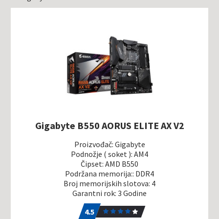
Gigabyte B550 AORUS ELITE AX V2
Proizvođač: Gigabyte
Podnožje ( soket ): AM4
Čipset: AMD B550
Podržana memorija:: DDR4
Broj memorijskih slotova: 4
Garantni rok: 3 Godine
4.5
4
4.5