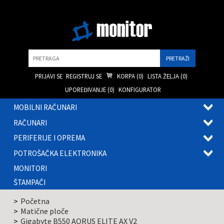
Pretraga
PRIJAVI SE
REGISTRUJ SE
KORPA (
0
)
LISTA ŽELJA (
0
)
UPOREĐIVANJE (
0
)
KONFIGURATOR
MOBILNI RAČUNARI
OTVOR
RAČUNARI
PODME
OTVOR
PERIFERIJE I OPREMA
PODME
OTVOR
POTROŠAČKA ELEKTRONIKA
PODME
OTVOR
MONITORI
PODME
ŠTAMPAČI
Početna
Matične ploče
Gigabyte B550 AORUS ELITE AX V2