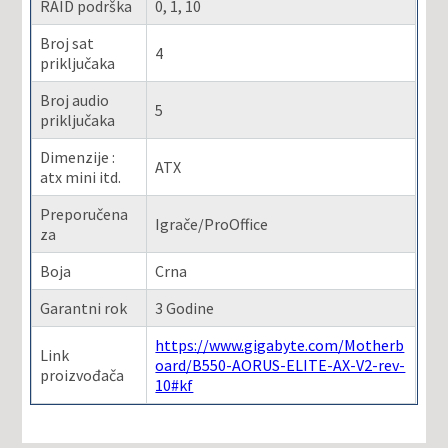
RAID podrška
0, 1, 10
Broj sat
4
priključaka
Broj audio
5
priključaka
Dimenzije :
ATX
atx mini itd.
Preporučena
Igrače/ProOffice
za
Boja
Crna
Garantni rok
3 Godine
https://www.gigabyte.com/Motherb
Link
oard/B550-AORUS-ELITE-AX-V2-rev-
proizvođača
10#kf