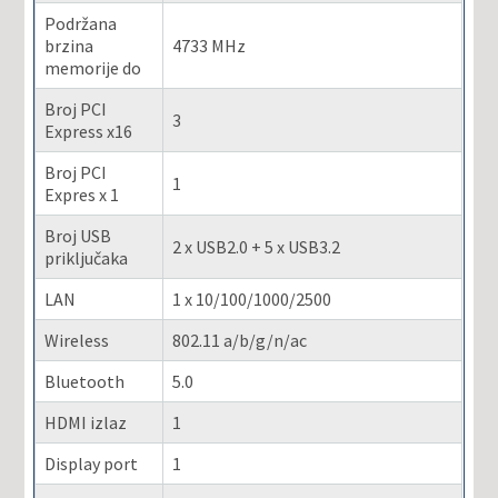
Podržana
brzina
4733 MHz
memorije do
Broj PCI
3
Express x16
Broj PCI
1
Expres x 1
Broj USB
2 x USB2.0 + 5 x USB3.2
priključaka
LAN
1 x 10/100/1000/2500
Wireless
802.11 a/b/g/n/ac
Bluetooth
5.0
HDMI izlaz
1
Display port
1