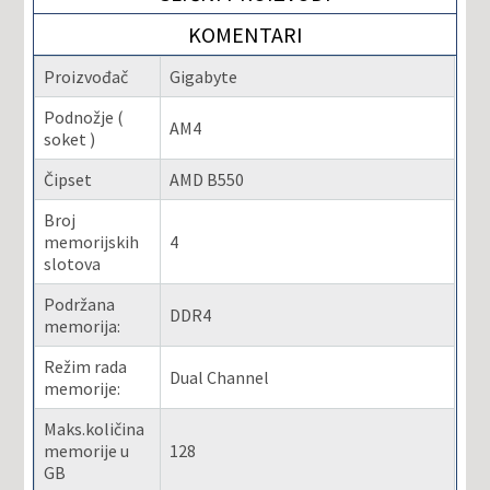
KOMENTARI
Proizvođač
Gigabyte
Podnožje (
AM4
soket )
Čipset
AMD B550
Broj
memorijskih
4
slotova
Podržana
DDR4
memorija:
Režim rada
Dual Channel
memorije:
Maks.količina
memorije u
128
GB