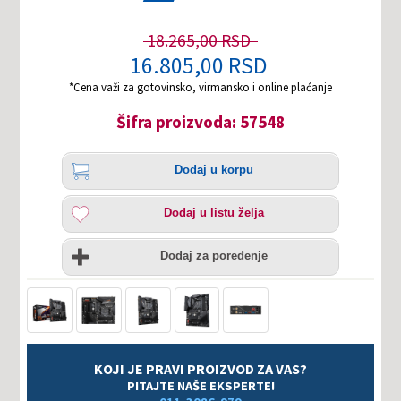
18.265,00 RSD
16.805,00 RSD
*Cena važi za gotovinsko, virmansko i online plaćanje
Šifra proizvoda: 57548
Količina
Dodaj
Dodaj u korpu
u
korpu
Dodaj
Dodaj u listu želja
u
listu
Uporedi
želja
Dodaj za poređenje
KOJI JE PRAVI PROIZVOD ZA VAS?
PITAJTE NAŠE EKSPERTE!