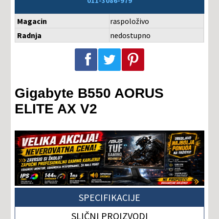
011-3086-979
Magacin
raspoloživo
Radnja
nedostupno
Podeli na Facebook-u
Podeli na Twitter-u
Podeli na Pinterest-u
Gigabyte B550 AORUS
ELITE AX V2
SPECIFIKACIJE
SLIČNI PROIZVODI