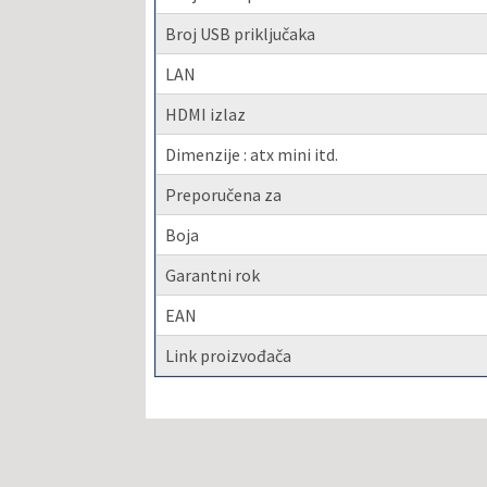
Broj USB priključaka
LAN
HDMI izlaz
Dimenzije : atx mini itd.
Preporučena za
Boja
Garantni rok
EAN
Link proizvođača