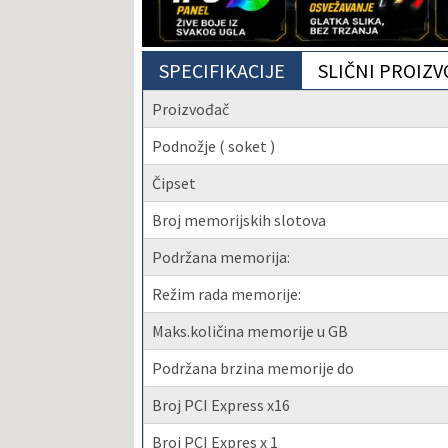
SPECIFIKACIJE
SLIČNI PROIZV
Proizvođač
Podnožje ( soket )
Čipset
Broj memorijskih slotova
Podržana memorija:
Režim rada memorije:
Maks.količina memorije u GB
Podržana brzina memorije do
Broj PCI Express x16
Broj PCI Expres x 1