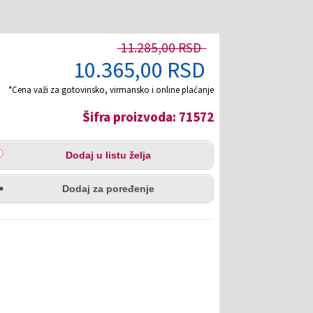
11.285,00 RSD
10.365,00 RSD
*Cena važi za gotovinsko, virmansko i online plaćanje
Šifra proizvoda: 71572
aj
Dodaj u listu želja
u
redi
a
Dodaj za poređenje