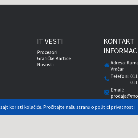
IT VESTI
KONTAKT
INFORMAC
Procesori
Grafičke Kartice
Adresa:
Kuma
Novosti
Vračar
Telefoni:
011
011
Email:
prodaja@mon
Radnim dani
 sajt koristi kolačiće. Pročitajte našu stranu o
politici privatnosti
.
časova
Subotom od 
natim PDV-om. Plaćanje se vrši isključivo u RSD. Monitor System se maksimalno trudi
aže. Uključujući sve resurse, a zbog komplikovanosti sistema online prodaje, ne m