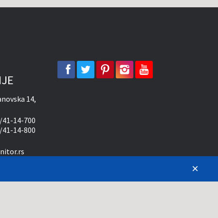
facebook
twitter
pinterest
instagram
youtube
IJE
novska 14,
/41-14-700
/41-14-800
itor.rs
ma od 09-20
×
10-15 časova
 da sve opise, slike i cene
ožemo garantovati da su svi