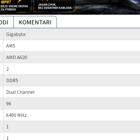
ODI
KOMENTARI
Gigabyte
AM5
AMD A620
2
DDR5
Dual Channel
96
6400 MHz
1
1