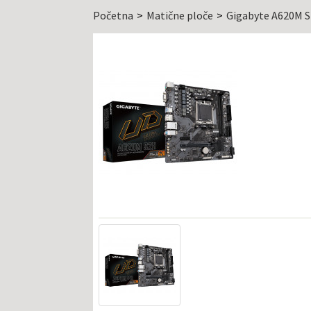
Početna
Matične ploče
Gigabyte A620M 