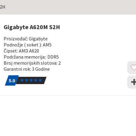
S2H
Gigabyte A620M S2H
Proizvođač: Gigabyte
Podnožje ( soket ): AM5
Čipset: AMD A620
Podržana memorija:: DDR5
Broj memorijskih slotova: 2
Dod
Garantni rok: 3 Godine
u
5.0
1
list
Upo
5.0
želj