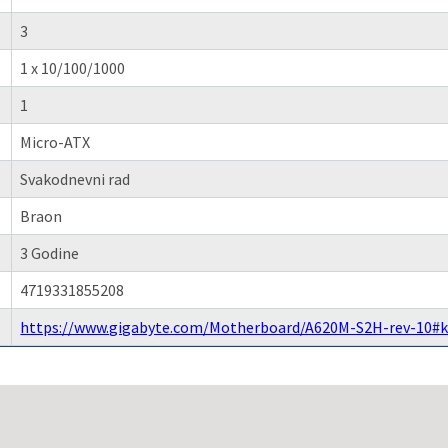
3
1 x 10/100/1000
1
Micro-ATX
Svakodnevni rad
Braon
3 Godine
4719331855208
https://www.gigabyte.com/Motherboard/A620M-S2H-rev-10#k