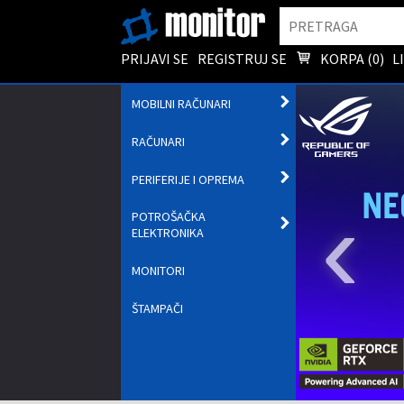
Pretraga
PRIJAVI SE
REGISTRUJ SE
KORPA (
0
)
L
OTVORI
MOBILNI RAČUNARI
PODMENI
OTVORI
RAČUNARI
PODMENI
OTVORI
PERIFERIJE I OPREMA
PODMENI
‹
POTROŠAČKA
OTVORI
ELEKTRONIKA
PODMENI
MONITORI
ŠTAMPAČI