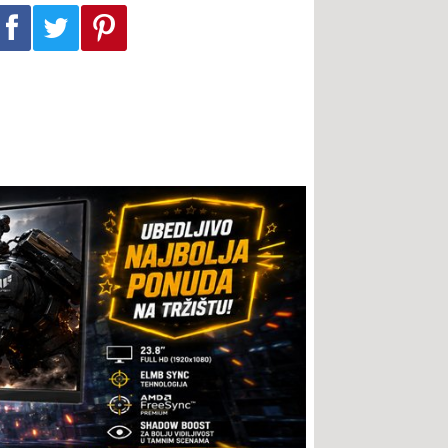
Podeli na Facebook-u
Podeli na Twitter-u
Podeli na Pinterest-u