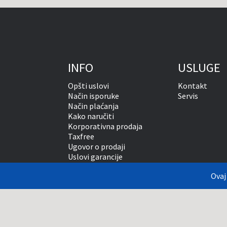
INFO
USLUGE
Opšti uslovi
Kontakt
Način isporuke
Servis
Način plaćanja
Kako naručiti
Korporativna prodaja
Taxfree
Ugovor o prodaji
Uslovi garancije
Zaštita privatnosti
Ovaj
Vansudsko rešavanje sporova
Prikazane cene su sa uraču
što je moguće tačnije prik