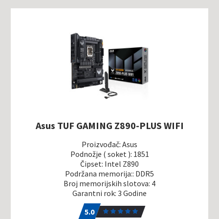
Asus TUF GAMING Z890-PLUS WIFI
Proizvođač: Asus
Podnožje ( soket ): 1851
Čipset: Intel Z890
Podržana memorija:: DDR5
Broj memorijskih slotova: 4
Garantni rok: 3 Godine
5.0
1
5.0