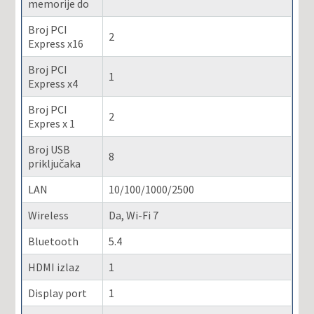
memorije do
Broj PCI
2
Express x16
Broj PCI
1
Express x4
Broj PCI
2
Expres x 1
Broj USB
8
priključaka
LAN
10/100/1000/2500
Wireless
Da, Wi-Fi 7
Bluetooth
5.4
HDMI izlaz
1
Display port
1