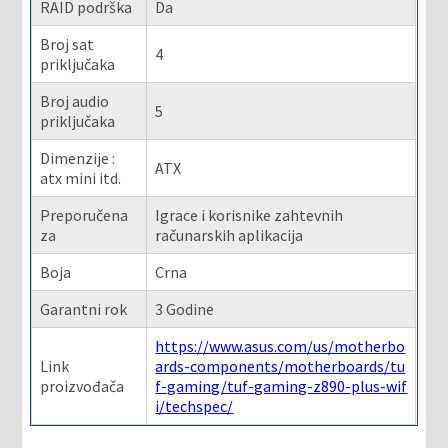
RAID podrška
Da
Broj sat
4
priključaka
Broj audio
5
priključaka
Dimenzije :
ATX
atx mini itd.
Preporučena
Igrace i korisnike zahtevnih
za
računarskih aplikacija
Boja
Crna
Garantni rok
3 Godine
https://www.asus.com/us/motherbo
Link
ards-components/motherboards/tu
proizvođača
f-gaming/tuf-gaming-z890-plus-wif
i/techspec/