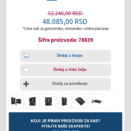
52.240,00 RSD
48.085,00 RSD
*Cena važi za gotovinsko, virmansko i online plaćanje
Šifra proizvoda: 78839
Količina
Dodaj
Dodaj u korpu
u
korpu
Dodaj
Dodaj u listu želja
u
listu
Uporedi
želja
Dodaj za poređenje
KOJI JE PRAVI PROIZVOD ZA VAS?
PITAJTE NAŠE EKSPERTE!