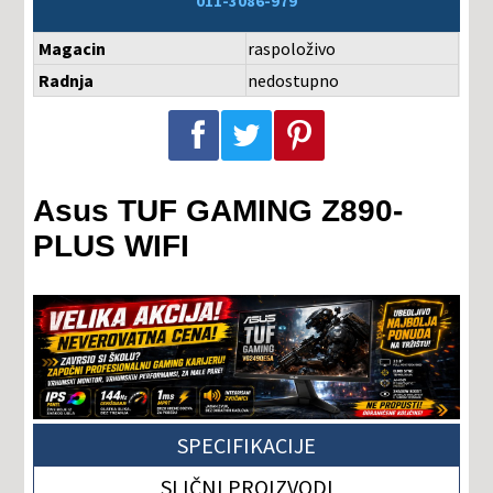
011-3086-979
Magacin
raspoloživo
Radnja
nedostupno
Podeli na Facebook-u
Podeli na Twitter-u
Podeli na Pinterest-u
Asus TUF GAMING Z890-
PLUS WIFI
SPECIFIKACIJE
SLIČNI PROIZVODI