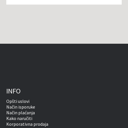
INFO
Opšti uslovi
Način isporuke
Način plaćanja
Kako naručiti
Korporativna prodaja