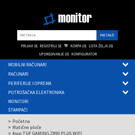
Pretraga
PRIJAVI SE
REGISTRUJ SE
KORPA (
0
)
LISTA ŽELJA (
0
)
UPOREĐIVANJE (
0
)
KONFIGURATOR
MOBILNI RAČUNARI
OTVOR
RAČUNARI
PODME
OTVOR
PERIFERIJE I OPREMA
PODME
OTVOR
POTROŠAČKA ELEKTRONIKA
PODME
OTVOR
MONITORI
PODME
ŠTAMPAČI
Početna
Matične ploče
Asus TUF GAMING Z890 PLUS WIFI