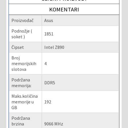
KOMENTARI
Proizvođač
Asus
Podnožje (
1851
soket )
Čipset
Intel Z890
Broj
memorijskih
4
slotova
Podržana
DDR5
memorija:
Maks.količina
memorije u
192
GB
Podržana
brzina
9066 MHz