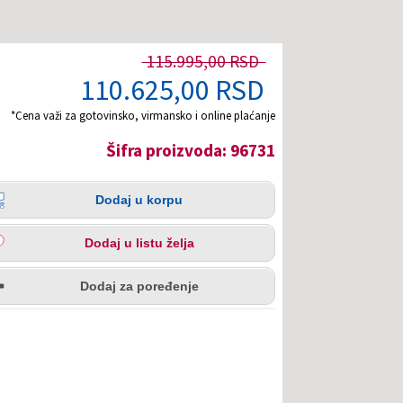
115.995,00 RSD
110.625,00 RSD
*Cena važi za gotovinsko, virmansko i online plaćanje
Šifra proizvoda: 96731
čina
aj
Dodaj u korpu
pu
aj
Dodaj u listu želja
u
redi
a
Dodaj za poređenje