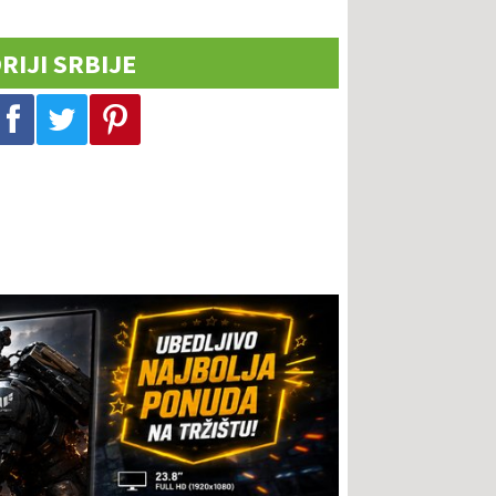
RIJI SRBIJE
Podeli na Facebook-u
Podeli na Twitter-u
Podeli na Pinterest-u