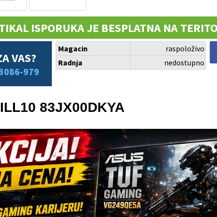
TIKAL ISPORUKA JE BESPLATNA NA TERITO
Magacin
raspoloživo
ZA VAS?
Radnja
nedostupno
3086-979
4ILL10 83JX00DKYA