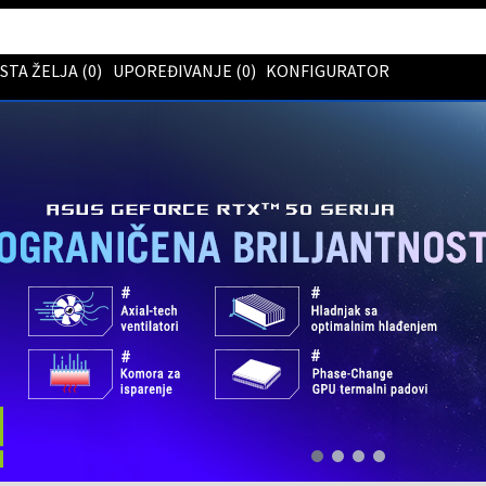
ISTA ŽELJA (
0
)
UPOREĐIVANJE (
0
)
KONFIGURATOR