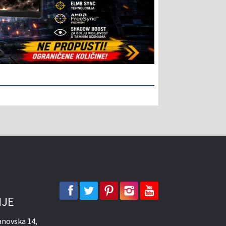
facebook
twitter
pinterest
instagram
youtube
IJE
novska 14,