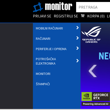
Pretraga
PRIJAVI SE
REGISTRUJ SE
KORPA (
0
)
L
OTVORI
MOBILNI RAČUNARI
PODMENI
OTVORI
RAČUNARI
PODMENI
OTVORI
PERIFERIJE I OPREMA
PODMENI
‹
POTROŠAČKA
OTVORI
ELEKTRONIKA
PODMENI
MONITORI
ŠTAMPAČI