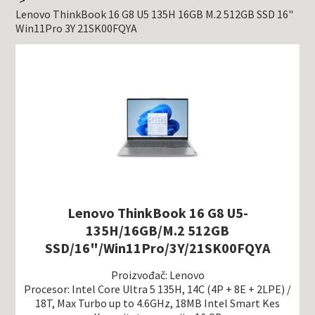
Lenovo ThinkBook 16 G8 U5 135H 16GB M.2 512GB SSD 16"
Win11Pro 3Y 21SK00FQYA
Lenovo ThinkBook 16 G8 U5-
135H/16GB/M.2 512GB
SSD/16"/Win11Pro/3Y/21SK00FQYA
Proizvođač: Lenovo
Procesor: Intel Core Ultra 5 135H, 14C (4P + 8E + 2LPE) /
18T, Max Turbo up to 4.6GHz, 18MB Intel Smart Kes