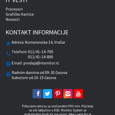
Procesori
Grafičke Kartice
Novosti
KONTAKT INFORMACIJE
Adresa:
Kumanovska 14, Vračar
Telefoni:
011/41-14-700
011/41-14-800
Email:
prodaja@monitor.rs
Radnim danima od 09-20 časova
Subotom od 10-15 časova
facebook
twitter
pinterest
instagram
youtube
Prikazane cene su sa uračunatim PDV-om. Plaćanje
se vrši isključivo u RSD. Monitor System se
maksimalno trudi da sve opise, slike i cene što je