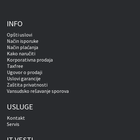
INFO
Opšti uslovi
Način isporuke
Način plaćanja
Kako naručiti
Korporativna prodaja
Taxfree
Ugovor o prodaji
Uslovi garancije
Zaštita privatnosti
Vansudsko rešavanje sporova
USLUGE
Kontakt
Servis
IT VESTI