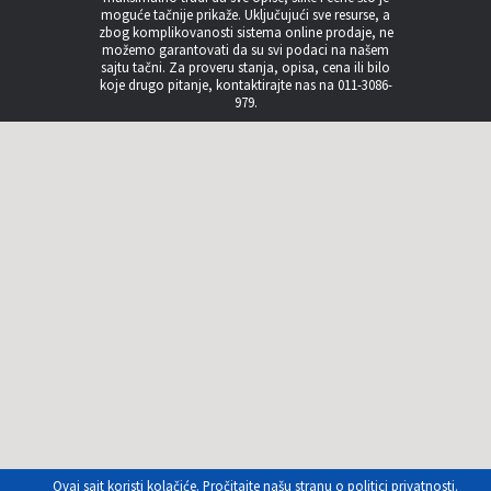
moguće tačnije prikaže. Uključujući sve resurse, a
zbog komplikovanosti sistema online prodaje, ne
možemo garantovati da su svi podaci na našem
sajtu tačni. Za proveru stanja, opisa, cena ili bilo
koje drugo pitanje, kontaktirajte nas na 011-3086-
979.
Ovaj sajt koristi kolačiće. Pročitajte našu stranu o
politici privatnosti
.