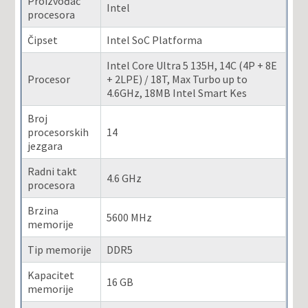
Proizvođač
Intel
procesora
Čipset
Intel SoC Platforma
Intel Core Ultra 5 135H, 14C (4P + 8E
Procesor
+ 2LPE) / 18T, Max Turbo up to
4.6GHz, 18MB Intel Smart Kes
Broj
procesorskih
14
jezgara
Radni takt
4.6 GHz
procesora
Brzina
5600 MHz
memorije
Tip memorije
DDR5
Kapacitet
16 GB
memorije