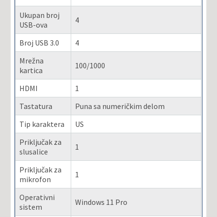
Ukupan broj
4
USB-ova
Broj USB 3.0
4
Mrežna
100/1000
kartica
HDMI
1
Tastatura
Puna sa numeričkim delom
Tip karaktera
US
Priključak za
1
slusalice
Priključak za
1
mikrofon
Operativni
Windows 11 Pro
sistem