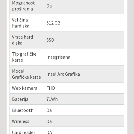
Mogucnost
Da
proširenja
Veličina
512 GB
hardiska
Vrsta hard
SSD
diska
Tip grafičke
Integrisana
karte
Model
Intel Arc Grafika
Grafičke karte
Web kamera
FHD
Baterija
71Wh
Bluetooth
Da
Wireless
Da
Card reader
DA