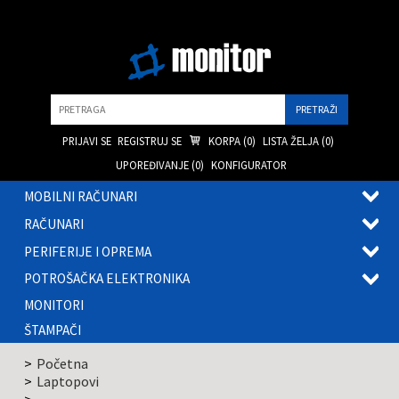
Pretraga
PRIJAVI SE
REGISTRUJ SE
KORPA (
0
)
LISTA ŽELJA (
0
)
UPOREĐIVANJE (
0
)
KONFIGURATOR
MOBILNI RAČUNARI
OTVOR
RAČUNARI
PODME
OTVOR
PERIFERIJE I OPREMA
PODME
OTVOR
POTROŠAČKA ELEKTRONIKA
PODME
OTVOR
MONITORI
PODME
ŠTAMPAČI
Početna
Laptopovi