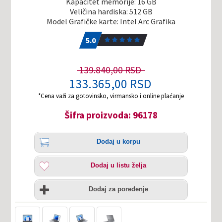
Kapacitet memorije: 16 GB
Veličina hardiska: 512 GB
Model Grafičke karte: Intel Arc Grafika
5.0
1
5.0
139.840,00 RSD
133.365,00 RSD
*Cena važi za gotovinsko, virmansko i online plaćanje
Šifra proizvoda: 96178
Količina
Dodaj
Dodaj u korpu
u
korpu
Dodaj
Dodaj u listu želja
u
listu
Uporedi
želja
Dodaj za poređenje