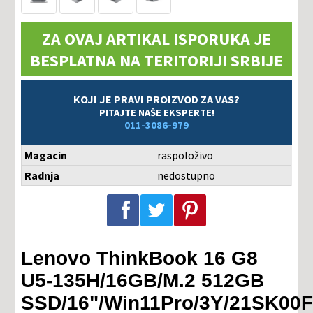
ZA OVAJ ARTIKAL ISPORUKA JE
BESPLATNA NA TERITORIJI SRBIJE
KOJI JE PRAVI PROIZVOD ZA VAS?
PITAJTE NAŠE EKSPERTE!
011-3086-979
Magacin
raspoloživo
Radnja
nedostupno
Podeli na Facebook-u
Podeli na Twitter-u
Podeli na Pinterest-u
Lenovo ThinkBook 16 G8
U5-135H/16GB/M.2 512GB
SSD/16"/Win11Pro/3Y/21SK00