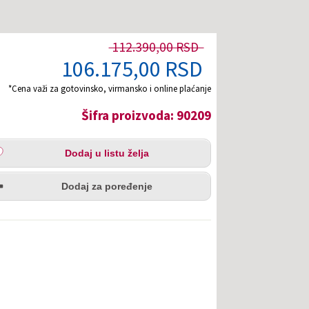
112.390,00 RSD
106.175,00 RSD
*Cena važi za gotovinsko, virmansko i online plaćanje
Šifra proizvoda: 90209
aj
Dodaj u listu želja
u
redi
a
Dodaj za poređenje