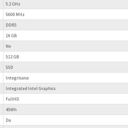
5.2 GHz
5600 MHz
DDR5
16 GB
Ne
512 GB
SSD
Integrisana
Integrated Intel Graphics
FullHD
45Wh
Da