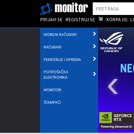
Pretraga
PRIJAVI SE
REGISTRUJ SE
KORPA (
0
)
L
OTVORI
MOBILNI RAČUNARI
PODMENI
OTVORI
RAČUNARI
PODMENI
OTVORI
PERIFERIJE I OPREMA
PODMENI
‹
POTROŠAČKA
OTVORI
ELEKTRONIKA
PODMENI
MONITORI
ŠTAMPAČI