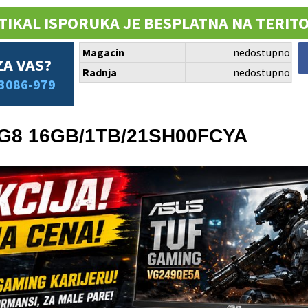
TIKAL ISPORUKA JE BESPLATNA NA TERITO
Magacin
nedostupno
ZA VAS?
Radnja
nedostupno
3086-979
 G8 16GB/1TB/21SH00FCYA