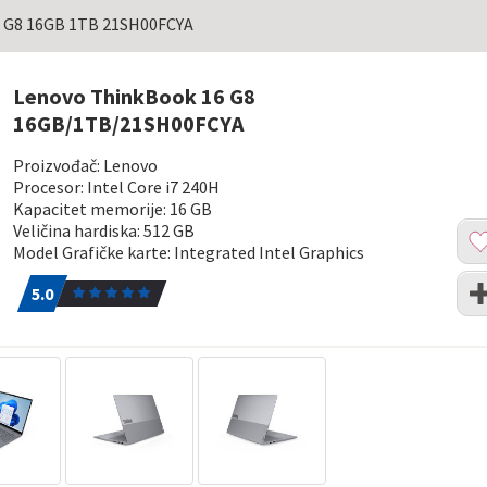
 G8 16GB 1TB 21SH00FCYA
Lenovo ThinkBook 16 G8
16GB/1TB/21SH00FCYA
Proizvođač: Lenovo
Procesor: Intel Core i7 240H
Kapacitet memorije: 16 GB
Dod
Veličina hardiska: 512 GB
u
Model Grafičke karte: Integrated Intel Graphics
list
5.0
1
Upo
želj
5.0