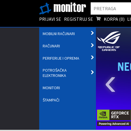
Pretraga
PRIJAVI SE
REGISTRUJ SE
KORPA (
0
)
L
OTVORI
MOBILNI RAČUNARI
PODMENI
OTVORI
RAČUNARI
PODMENI
OTVORI
PERIFERIJE I OPREMA
PODMENI
‹
POTROŠAČKA
OTVORI
ELEKTRONIKA
PODMENI
MONITORI
ŠTAMPAČI