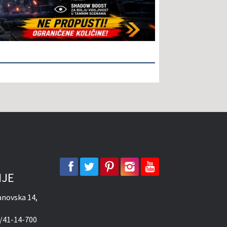
facebook
twitter
pinterest
instagram
youtube
IJE
novska 14,
/41-14-700