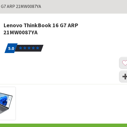
6 G7 ARP 21MW0087YA
Lenovo ThinkBook 16 G7 ARP
21MW0087YA
5.0
1
5.0
Dod
u
list
Upo
želj