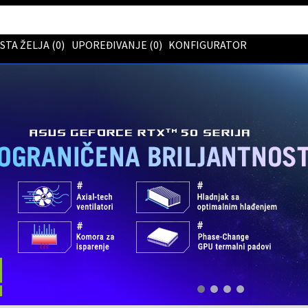
ISTA ŽELJA (
0
)
UPOREĐIVANJE (
0
)
KONFIGURATOR