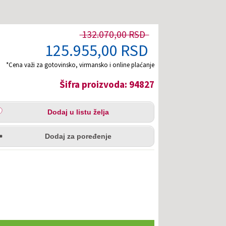
132.070,00 RSD
125.955,00 RSD
*Cena važi za gotovinsko, virmansko i online plaćanje
Šifra proizvoda: 94827
aj
Dodaj u listu želja
u
redi
a
Dodaj za poređenje