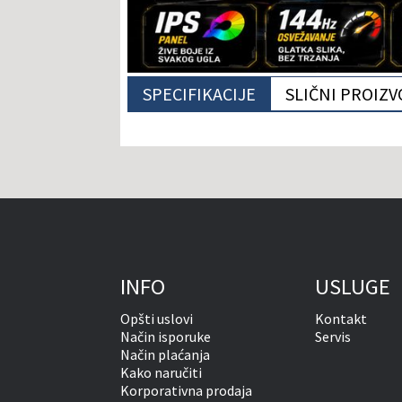
SPECIFIKACIJE
SLIČNI PROIZV
INFO
USLUGE
Opšti uslovi
Kontakt
Način isporuke
Servis
Način plaćanja
Kako naručiti
Korporativna prodaja