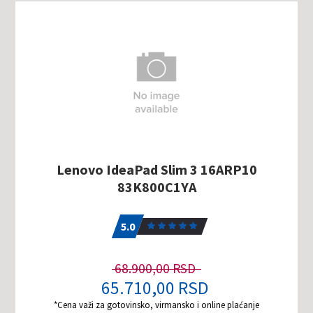
Lenovo IdeaPad Slim 3 16ARP10
83K800C1YA
5.0
1
5.0
68.900,00 RSD
65.710,00 RSD
*Cena važi za gotovinsko, virmansko i online plaćanje