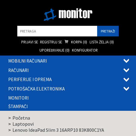
Pretraga
PRIJAVI SE
REGISTRUJ SE
KORPA (
0
)
LISTA ŽELJA (
0
)
UPOREĐIVANJE (
0
)
KONFIGURATOR
MOBILNI RAČUNARI
OTVOR
RAČUNARI
PODME
OTVOR
PERIFERIJE I OPREMA
PODME
OTVOR
POTROŠAČKA ELEKTRONIKA
PODME
OTVOR
MONITORI
PODME
ŠTAMPAČI
Početna
Laptopovi
Lenovo IdeaPad Slim 3 16ARP10 83K800C1YA