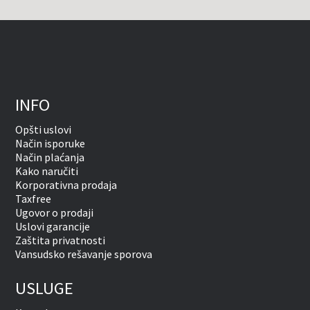
INFO
Opšti uslovi
Način isporuke
Način plaćanja
Kako naručiti
Korporativna prodaja
Taxfree
Ugovor o prodaji
Uslovi garancije
Zaštita privatnosti
Vansudsko rešavanje sporova
USLUGE