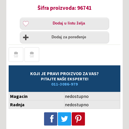
Šifra proizvoda: 96741
Dodaj
Dodaj u listu želja
u
listu
Uporedi
želja
Dodaj za poređenje
KOJI JE PRAVI PROIZVOD ZA VAS?
PITAJTE NAŠE EKSPERTE!
011-3086-979
Magacin
nedostupno
Radnja
nedostupno
Podeli na Facebook-u
Podeli na Twitter-u
Podeli na Pinterest-u