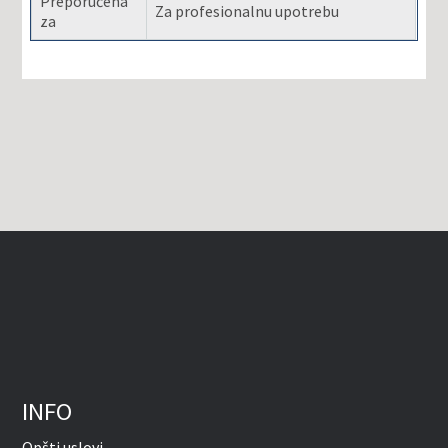
Preporučena
Za profesionalnu upotrebu
za
INFO
Opšti uslovi