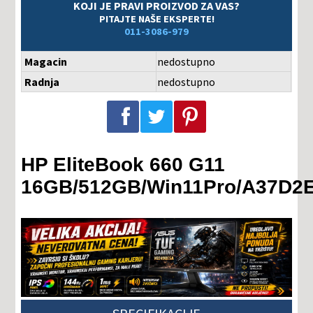
KOJI JE PRAVI PROIZVOD ZA VAS?
PITAJTE NAŠE EKSPERTE!
011-3086-979
Magacin
nedostupno
Radnja
nedostupno
Podeli na Facebook-u
Podeli na Twitter-u
Podeli na Pinterest-u
HP EliteBook 660 G11
16GB/512GB/Win11Pro/A37D2