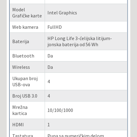
Model
Intel Graphics
Grafičke karte
Web kamera
FullHD
HP Long Life 3-ćelijska litijum-
Baterija
jonska baterija od 56 Wh
Bluetooth
Da
Wireless
Da
Ukupan broj
4
USB-ova
Broj USB 3.0
4
Mrežna
10/100/1000
kartica
HDMI
1
Tastatura
Puna sa numeričkim delom