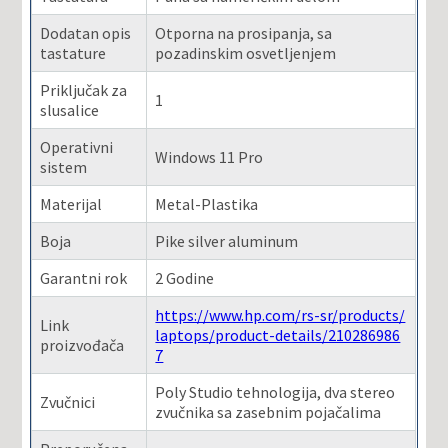
Dodatan opis
Otporna na prosipanja, sa
tastature
pozadinskim osvetljenjem
Priključak za
1
slusalice
Operativni
Windows 11 Pro
sistem
Materijal
Metal-Plastika
Boja
Pike silver aluminum
Garantni rok
2 Godine
https://www.hp.com/rs-sr/products/
Link
laptops/product-details/210286986
proizvođača
7
Poly Studio tehnologija, dva stereo
Zvučnici
zvučnika sa zasebnim pojačalima