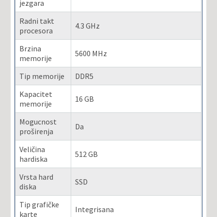
jezgara
Radni takt
4.3 GHz
procesora
Brzina
5600 MHz
memorije
Tip memorije
DDR5
Kapacitet
16 GB
memorije
Mogucnost
Da
proširenja
Veličina
512 GB
hardiska
Vrsta hard
SSD
diska
Tip grafičke
Integrisana
karte