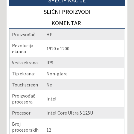
SPECIFIKACIJE
SLIČNI PROIZVODI
KOMENTARI
Proizvođač
HP
Rezolucija
1920 x 1200
ekrana
Vrsta ekrana
IPS
Tip ekrana:
Non-glare
Touchscreen
Ne
Proizvođač
Intel
procesora
Procesor
Intel Core Ultra 5 125U
Broj
procesorskih
12