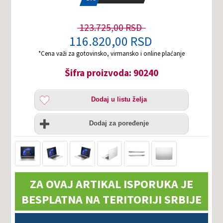
123.725,00 RSD
116.820,00 RSD
*Cena važi za gotovinsko, virmansko i online plaćanje
Šifra proizvoda: 90240
Dodaj
Dodaj u listu želja
u
listu
Uporedi
želja
Dodaj za poređenje
ZA OVAJ ARTIKAL ISPORUKA JE
BESPLATNA NA TERITORIJI SRBIJE