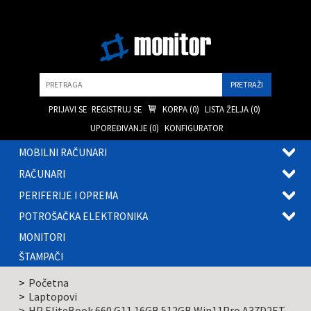
Pretraga
PRIJAVI SE
REGISTRUJ SE
KORPA (
0
)
LISTA ŽELJA (
0
)
UPOREĐIVANJE (
0
)
KONFIGURATOR
MOBILNI RAČUNARI
OTVOR
RAČUNARI
PODME
OTVOR
PERIFERIJE I OPREMA
PODME
OTVOR
POTROŠAČKA ELEKTRONIKA
PODME
OTVOR
MONITORI
PODME
ŠTAMPAČI
Početna
Laptopovi
HP EliteBook 660 G11 16GB 512GB Win11Pro A37D2ET