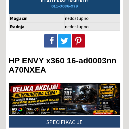
PITAJTE NAŠE EKSPERTE!
011-3086-979
Magacin
nedostupno
Radnja
nedostupno
Podeli na Facebook-u
Podeli na Twitter-u
Podeli na Pinterest-u
HP ENVY x360 16-ad0003nn
A70NXEA
SPECIFIKACIJE