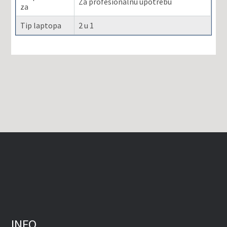
Za profesionalnu upotrebu
za
Tip laptopa
2 u 1
INFO