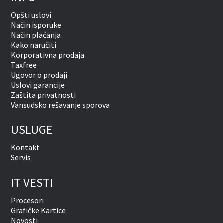
Opšti uslovi
Način isporuke
Način plaćanja
Kako naručiti
Korporativna prodaja
Taxfree
Ugovor o prodaji
Uslovi garancije
Zaštita privatnosti
Vansudsko rešavanje sporova
USLUGE
Kontakt
Servis
IT VESTI
Procesori
Grafičke Kartice
Novosti