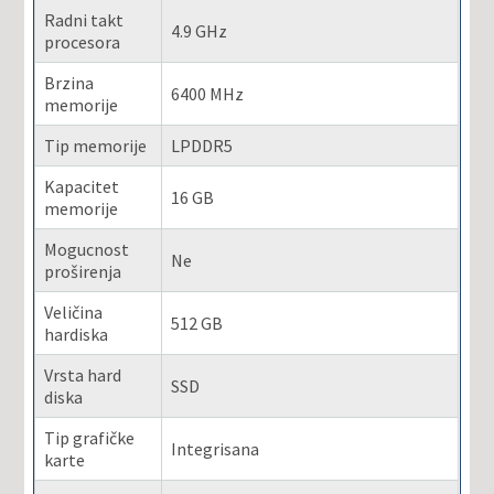
Radni takt
4.9 GHz
procesora
Brzina
6400 MHz
memorije
Tip memorije
LPDDR5
Kapacitet
16 GB
memorije
Mogucnost
Ne
proširenja
Veličina
512 GB
hardiska
Vrsta hard
SSD
diska
Tip grafičke
Integrisana
karte