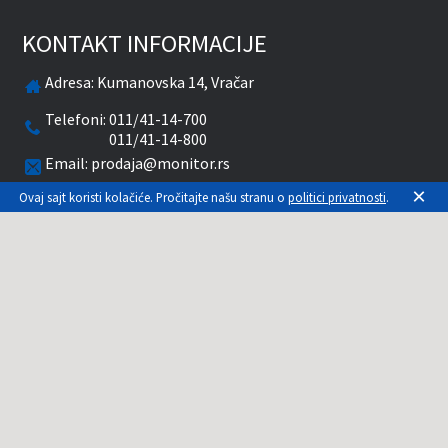
KONTAKT INFORMACIJE
Adresa:
Kumanovska 14, Vračar
Telefoni:
011/41-14-700
011/41-14-800
Email:
prodaja@monitor.rs
×
Ovaj sajt koristi kolačiće. Pročitajte našu stranu o
politici privatnosti
.
Radnim danima od 09-20 časova
Subotom od 10-15 časova
facebook
twitter
pinterest
instagram
youtube
Prikazane cene su sa uračunatim PDV-om. Plaćanje
se vrši isključivo u RSD. Monitor System se
maksimalno trudi da sve opise, slike i cene što je
moguće tačnije prikaže. Uključujući sve resurse, a
zbog komplikovanosti sistema online prodaje, ne
možemo garantovati da su svi podaci na našem
sajtu tačni. Za proveru stanja, opisa, cena ili bilo
koje drugo pitanje, kontaktirajte nas na 011-3086-