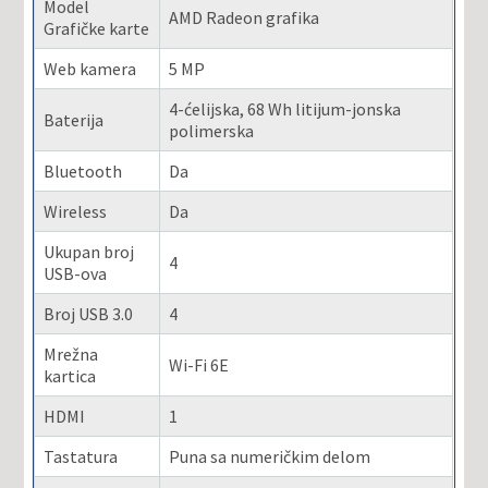
Model
AMD Radeon grafika
Grafičke karte
Web kamera
5 MP
4-ćelijska, 68 Wh litijum-jonska
Baterija
polimerska
Bluetooth
Da
Wireless
Da
Ukupan broj
4
USB-ova
Broj USB 3.0
4
Mrežna
Wi-Fi 6E
kartica
HDMI
1
Tastatura
Puna sa numeričkim delom