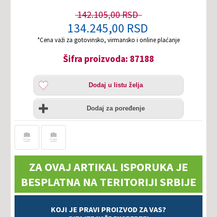
142.105,00 RSD
134.245,00 RSD
*Cena važi za gotovinsko, virmansko i online plaćanje
Šifra proizvoda: 87188
Dodaj
Dodaj u listu želja
u
listu
Uporedi
želja
Dodaj za poređenje
ZA OVAJ ARTIKAL ISPORUKA JE
BESPLATNA NA TERITORIJI SRBIJE
KOJI JE PRAVI PROIZVOD ZA VAS?