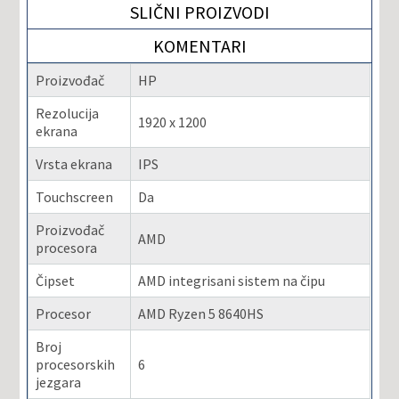
SLIČNI PROIZVODI
KOMENTARI
Proizvođač
HP
Rezolucija
1920 x 1200
ekrana
Vrsta ekrana
IPS
Touchscreen
Da
Proizvođač
AMD
procesora
Čipset
AMD integrisani sistem na čipu
Procesor
AMD Ryzen 5 8640HS
Broj
procesorskih
6
jezgara