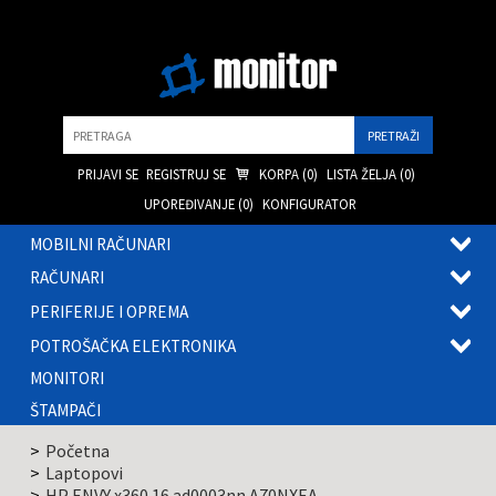
Pretraga
PRIJAVI SE
REGISTRUJ SE
KORPA (
0
)
LISTA ŽELJA (
0
)
UPOREĐIVANJE (
0
)
KONFIGURATOR
MOBILNI RAČUNARI
OTVOR
RAČUNARI
PODME
OTVOR
PERIFERIJE I OPREMA
PODME
OTVOR
POTROŠAČKA ELEKTRONIKA
PODME
OTVOR
MONITORI
PODME
ŠTAMPAČI
Početna
Laptopovi
HP ENVY x360 16 ad0003nn A70NXEA