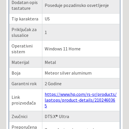
Dodatan opis
Poseduje pozadinsko osvetljenje
tastature
Tip karaktera
US
Priključak za
1
slusalice
Operativni
Windows 11 Home
sistem
Materijal
Metal
Boja
Meteor silver aluminum
Garantni rok
2 Godine
https://www.hp.com/rs-sr/products/
Link
laptops/product-details/210246036
proizvođača
5
Zvučnici
DTS:X® Ultra
Preporučena