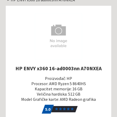
HP ENVY x360 16-ad0003nn A70NXEA
Proizvođač: HP
Procesor: AMD Ryzen 5 8640HS
Kapacitet memorije: 16 GB
Veličina hardiska: 512 GB
Model Grafičke karte: AMD Radeon grafika
5.0
1
5.0