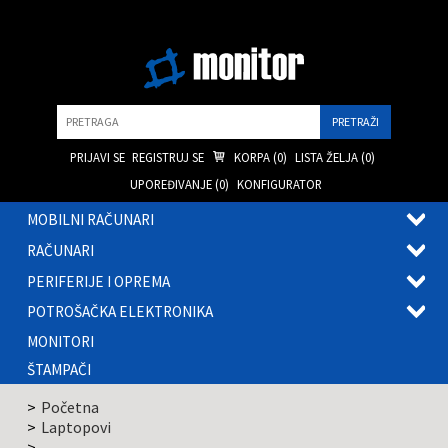
Pretraga
PRIJAVI SE
REGISTRUJ SE
KORPA (
0
)
LISTA ŽELJA (
0
)
UPOREĐIVANJE (
0
)
KONFIGURATOR
MOBILNI RAČUNARI
OTVOR
RAČUNARI
PODME
OTVOR
PERIFERIJE I OPREMA
PODME
OTVOR
POTROŠAČKA ELEKTRONIKA
PODME
OTVOR
MONITORI
PODME
ŠTAMPAČI
Početna
Laptopovi