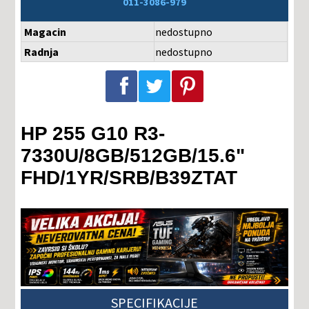
011-3086-979
Magacin
nedostupno
Radnja
nedostupno
Podeli na Facebook-u
Podeli na Twitter-u
Podeli na Pinterest-u
HP 255 G10 R3-
7330U/8GB/512GB/15.6"
FHD/1YR/SRB/B39ZTAT
SPECIFIKACIJE