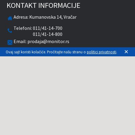
KONTAKT INFORMACIJE
Adresa:
Kumanovska 14, Vračar
Telefoni:
011/41-14-700
011/41-14-800
Email:
prodaja@monitor.rs
×
Radnim danima od 09-20 časova
Ovaj sajt koristi kolačiće. Pročitajte našu stranu o
politici privatnosti
.
Subotom od 10-15 časova
facebook
twitter
pinterest
instagram
youtube
Prikazane cene su sa uračunatim PDV-om. Plaćanje
se vrši isključivo u RSD. Monitor System se
maksimalno trudi da sve opise, slike i cene što je
moguće tačnije prikaže. Uključujući sve resurse, a
zbog komplikovanosti sistema online prodaje, ne
možemo garantovati da su svi podaci na našem
sajtu tačni. Za proveru stanja, opisa, cena ili bilo
koje drugo pitanje, kontaktirajte nas na 011-3086-
979.