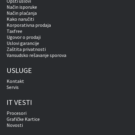
Opšti uslovi
Način isporuke
Način plaćanja
Kako naručiti
Korporativna prodaja
Taxfree
Ugovor o prodaji
Uslovi garancije
Zaštita privatnosti
Vansudsko rešavanje sporova
USLUGE
Kontakt
Servis
IT VESTI
Procesori
Grafičke Kartice
Novosti