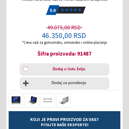
5.0
1
5.0
49.075,00 RSD
46.350,00 RSD
*Cena važi za gotovinsko, virmansko i online plaćanje
Šifra proizvoda: 91487
Dodaj
Dodaj u listu želja
u
listu
Uporedi
želja
Dodaj za poređenje
KOJI JE PRAVI PROIZVOD ZA VAS?
PITAJTE NAŠE EKSPERTE!