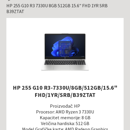
HP 255 G10 R3 7330U 8GB 512GB 15.6" FHD 1YR SRB
B39ZTAT
HP 255 G10 R3-7330U/8GB/512GB/15.6"
FHD/1YR/SRB/B39ZTAT
Proizvođač: HP
Procesor: AMD Ryzen 3 7330U
Kapacitet memorije: 8 GB
Veličina hardiska: 512 GB
Model Grafičke karte: AMD Radeon Graphics