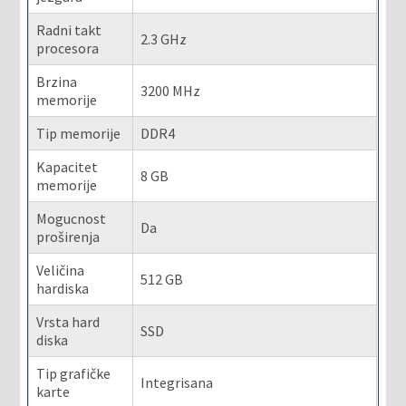
Radni takt
2.3 GHz
procesora
Brzina
3200 MHz
memorije
Tip memorije
DDR4
Kapacitet
8 GB
memorije
Mogucnost
Da
proširenja
Veličina
512 GB
hardiska
Vrsta hard
SSD
diska
Tip grafičke
Integrisana
karte