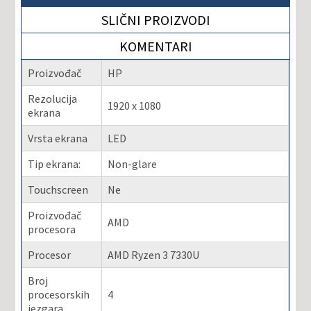
SLIČNI PROIZVODI
KOMENTARI
Proizvođač
HP
Rezolucija
1920 x 1080
ekrana
Vrsta ekrana
LED
Tip ekrana:
Non-glare
Touchscreen
Ne
Proizvođač
AMD
procesora
Procesor
AMD Ryzen 3 7330U
Broj
procesorskih
4
jezgara