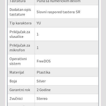
Tastatura
Puna sa numeričkim delom
Dodatan opis
Slovni raspored tastera: SR
tastature
Tip karaktera
YU
Priključak za
1
slusalice
Priključak za
1
mikrofon
Operativni
FreeDOS
sistem
Materijal
Plastika
Boja
Silver
Garantni rok
2 Godine
Zvučnici
Stereo