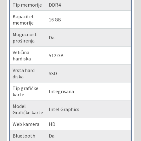
Tip memorije
DDR4
Kapacitet
16 GB
memorije
Mogucnost
Da
proširenja
Veličina
512 GB
hardiska
Vrsta hard
SSD
diska
Tip grafičke
Integrisana
karte
Model
Intel Graphics
Grafičke karte
Web kamera
HD
Bluetooth
Da