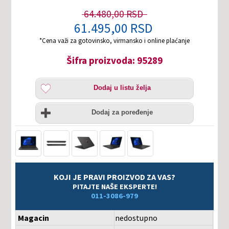
64.480,00 RSD
61.495,00 RSD
*Cena važi za gotovinsko, virmansko i online plaćanje
Šifra proizvoda: 95289
Dodaj
Dodaj u listu želja
u
listu
Uporedi
želja
Dodaj za poređenje
KOJI JE PRAVI PROIZVOD ZA VAS?
PITAJTE NAŠE EKSPERTE!
011-3086-979
Magacin
nedostupno