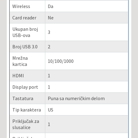
Wireless
Da
Card reader
Ne
Ukupan broj
3
USB-ova
Broj USB 3.0
2
Mrežna
10/100/1000
kartica
HDMI
1
Display port
1
Tastatura
Puna sa numeričkim delom
Tip karaktera
US
Priključak za
1
slusalice