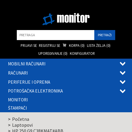
Pretraga
PRIJAVI SE
REGISTRUJ SE
KORPA (
0
)
LISTA ŽELJA (
0
)
UPOREĐIVANJE (
0
)
KONFIGURATOR
MOBILNI RAČUNARI
OTVOR
RAČUNARI
PODME
OTVOR
PERIFERIJE I OPREMA
PODME
OTVOR
POTROŠAČKA ELEKTRONIKA
PODME
OTVOR
MONITORI
PODME
ŠTAMPAČI
Početna
Laptopovi
HP 250 G9 C38KMAT#ABB