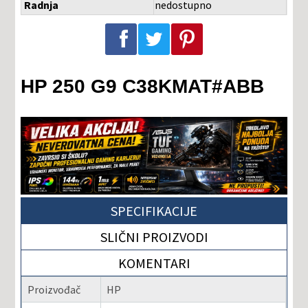
Radnja
nedostupno
Podeli na Facebook-u
Podeli na Twitter-u
Podeli na Pinterest-u
HP 250 G9 C38KMAT#ABB
SPECIFIKACIJE
SLIČNI PROIZVODI
KOMENTARI
Proizvođač
HP