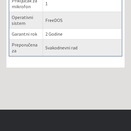
Priključak za
1
mikrofon
Operativni
FreeDOS
sistem
Garantni rok
2 Godine
Preporučena
Svakodnevni rad
za