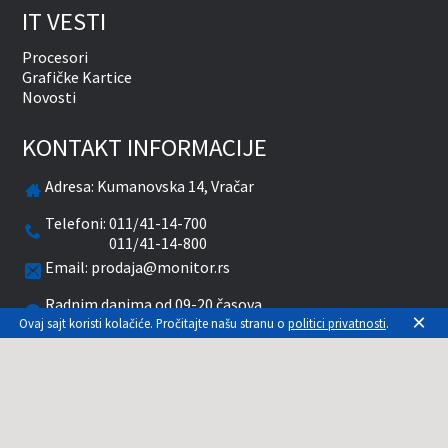
IT VESTI
Procesori
Grafičke Kartice
Novosti
KONTAKT INFORMACIJE
Adresa:
Kumanovska 14, Vračar
Telefoni:
011/41-14-700
011/41-14-800
Email:
prodaja@monitor.rs
Radnim danima od 09-20 časova
×
Subotom od 10-15 časova
Ovaj sajt koristi kolačiće. Pročitajte našu stranu o
politici privatnosti
.
facebook
twitter
pinterest
instagram
youtube
Prikazane cene su sa uračunatim PDV-om. Plaćanje