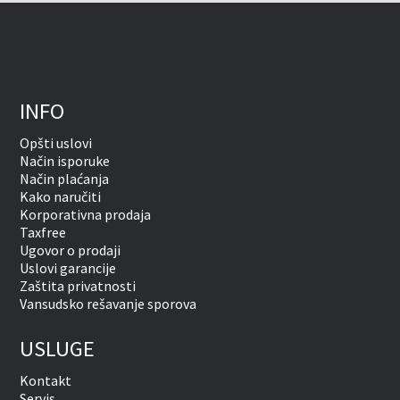
INFO
Opšti uslovi
Način isporuke
Način plaćanja
Kako naručiti
Korporativna prodaja
Taxfree
Ugovor o prodaji
Uslovi garancije
Zaštita privatnosti
Vansudsko rešavanje sporova
USLUGE
Kontakt
Servis