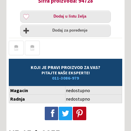
Šifra proizvoda: 94728
Dodaj
Dodaj u listu želja
u
listu
Uporedi
želja
Dodaj za poređenje
KOJI JE PRAVI PROIZVOD ZA VAS?
PITAJTE NAŠE EKSPERTE!
011-3086-979
Magacin
nedostupno
Radnja
nedostupno
Podeli na Facebook-u
Podeli na Twitter-u
Podeli na Pinterest-u