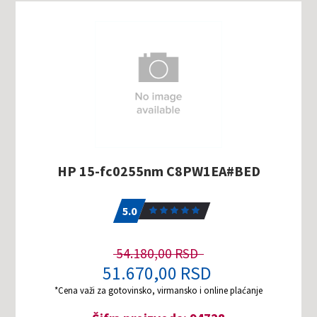
HP 15-fc0255nm C8PW1EA#BED
5.0
1
5.0
54.180,00 RSD
51.670,00 RSD
*Cena važi za gotovinsko, virmansko i online plaćanje