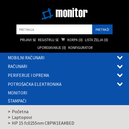
Pretraga
PRIJAVI SE
REGISTRUJ SE
KORPA (
0
)
LISTA ŽELJA (
0
)
UPOREĐIVANJE (
0
)
KONFIGURATOR
MOBILNI RAČUNARI
OTVOR
RAČUNARI
PODME
OTVOR
PERIFERIJE I OPREMA
PODME
OTVOR
POTROŠAČKA ELEKTRONIKA
PODME
OTVOR
MONITORI
PODME
ŠTAMPAČI
Početna
Laptopovi
HP 15 fc0255nm C8PW1EA#BED