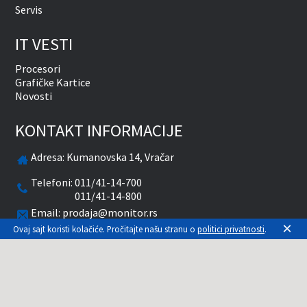
Servis
IT VESTI
Procesori
Grafičke Kartice
Novosti
KONTAKT INFORMACIJE
Adresa:
Kumanovska 14, Vračar
Telefoni:
011/41-14-700
011/41-14-800
Email:
prodaja@monitor.rs
×
Ovaj sajt koristi kolačiće. Pročitajte našu stranu o
politici privatnosti
.
Radnim danima od 09-20 časova
Subotom od 10-15 časova
facebook
twitter
pinterest
instagram
youtube