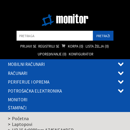
Pretraga
PRIJAVI SE
REGISTRUJ SE
KORPA (
0
)
LISTA ŽELJA (
0
)
UPOREĐIVANJE (
0
)
KONFIGURATOR
MOBILNI RAČUNARI
OTVOR
RAČUNARI
PODME
OTVOR
PERIFERIJE I OPREMA
PODME
OTVOR
POTROŠAČKA ELEKTRONIKA
PODME
OTVOR
MONITORI
PODME
ŠTAMPAČI
Početna
Laptopovi