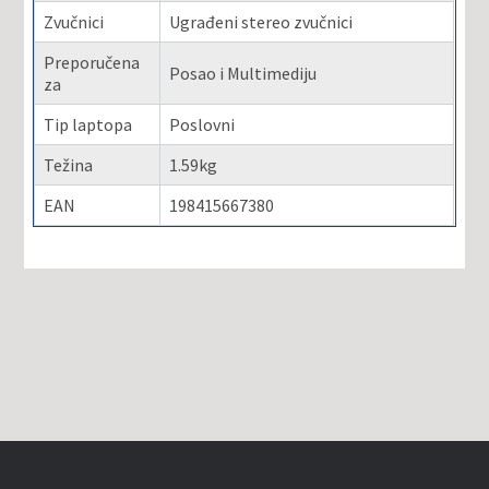
Zvučnici
Ugrađeni stereo zvučnici
Preporučena
Posao i Multimediju
za
Tip laptopa
Poslovni
Težina
1.59kg
EAN
198415667380