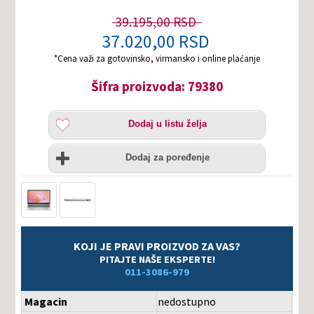
39.195,00 RSD
37.020,00 RSD
*Cena važi za gotovinsko, virmansko i online plaćanje
Šifra proizvoda: 79380
Dodaj
Dodaj u listu želja
u
listu
Uporedi
želja
Dodaj za poređenje
KOJI JE PRAVI PROIZVOD ZA VAS?
PITAJTE NAŠE EKSPERTE!
011-3086-979
Magacin
nedostupno