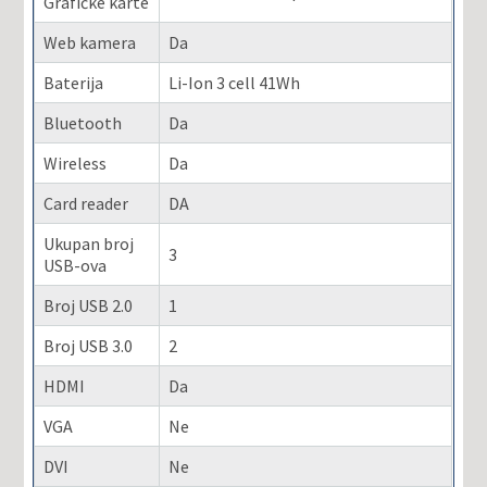
Grafičke karte
Web kamera
Da
Baterija
Li-Ion 3 cell 41Wh
Bluetooth
Da
Wireless
Da
Card reader
DA
Ukupan broj
3
USB-ova
Broj USB 2.0
1
Broj USB 3.0
2
HDMI
Da
VGA
Ne
DVI
Ne