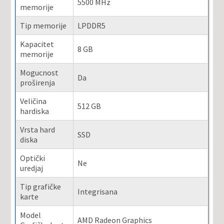
5500 MHz
memorije
Tip memorije
LPDDR5
Kapacitet
8 GB
memorije
Mogucnost
Da
proširenja
Veličina
512 GB
hardiska
Vrsta hard
SSD
diska
Optički
Ne
uredjaj
Tip grafičke
Integrisana
karte
Model
AMD Radeon Graphics