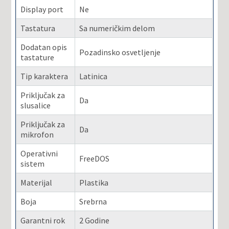
Display port
Ne
Tastatura
Sa numeričkim delom
Dodatan opis
Pozadinsko osvetljenje
tastature
Tip karaktera
Latinica
Priključak za
Da
slusalice
Priključak za
Da
mikrofon
Operativni
FreeDOS
sistem
Materijal
Plastika
Boja
Srebrna
Garantni rok
2 Godine