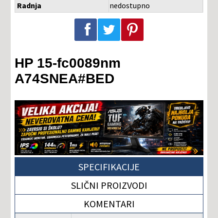
Radnja
nedostupno
Podeli na Facebook-u
Podeli na Twitter-u
Podeli na Pinterest-u
HP 15-fc0089nm
A74SNEA#BED
SPECIFIKACIJE
SLIČNI PROIZVODI
KOMENTARI