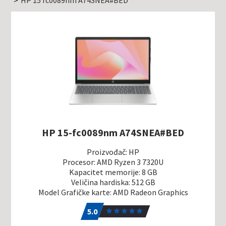
HP 15 fc0089nm A74SNEA#BED
HP 15-fc0089nm A74SNEA#BED
Proizvođač: HP
Procesor: AMD Ryzen 3 7320U
Kapacitet memorije: 8 GB
Veličina hardiska: 512 GB
Model Grafičke karte: AMD Radeon Graphics
5.0
1
5.0