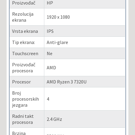
Proizvođač
HP
Rezolucija
1920 x 1080
ekrana
Vrsta ekrana
IPS
Tip ekrana:
Anti-glare
Touchscreen
Ne
Proizvođač
AMD
procesora
Procesor
AMD Ryzen 3 7320U
Broj
procesorskih
4
jezgara
Radni takt
2.4 GHz
procesora
Brzina