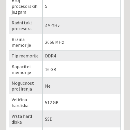
Broj
procesorskih
5
jezgara
Radni takt
4.5 GHz
procesora
Brzina
2666 MHz
memorije
Tip memorije
DDR4
Kapacitet
16 GB
memorije
Mogucnost
Ne
proširenja
Veličina
512 GB
hardiska
Vrsta hard
SSD
diska