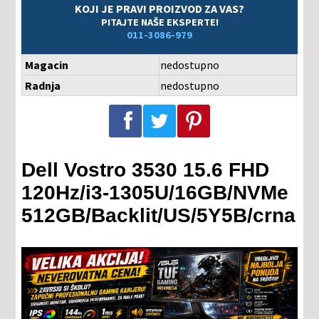
KOJI JE PRAVI PROIZVOD ZA VAS?
PITAJTE NAŠE EKSPERTE!
011-3086-979
Magacin
nedostupno
Radnja
nedostupno
Podeli na Facebook-u
Podeli na Twitter-u
Podeli na Pinterest-u
Dell Vostro 3530 15.6 FHD
120Hz/i3-1305U/16GB/NVMe
512GB/Backlit/US/5Y5B/crna