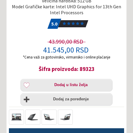
Veličina hardiska: 512 GB
Model Grafičke karte: Intel UHD Graphics for 13th Gen
Intel Processors
5.0
1
5.0
43.990,00 RSD
41.545,00 RSD
*Cena važi za gotovinsko, virmansko i online plaćanje
Šifra proizvoda: 89323
Dodaj
Dodaj u listu želja
u
listu
Uporedi
želja
Dodaj za poređenje