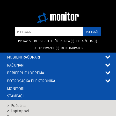
Pretraga
PRIJAVI SE
REGISTRUJ SE
KORPA (
0
)
LISTA ŽELJA (
0
)
UPOREĐIVANJE (
0
)
KONFIGURATOR
MOBILNI RAČUNARI
OTVOR
RAČUNARI
PODME
OTVOR
PERIFERIJE I OPREMA
PODME
OTVOR
POTROŠAČKA ELEKTRONIKA
PODME
OTVOR
MONITORI
PODME
ŠTAMPAČI
Početna
Laptopovi