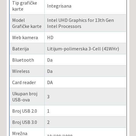
Tip grafičke
Integrisana
karte
Model
Intel UHD Graphics for 13th Gen
Grafičke karte
Intel Processors
Web kamera
HD
Baterija
Litijum-polimerska 3-Cell (41WHr)
Bluetooth
Da
Wireless
Da
Card reader
DA
Ukupan broj
3
USB-ova
Broj USB 2.0
1
Broj USB 3.0
2
Mrežna