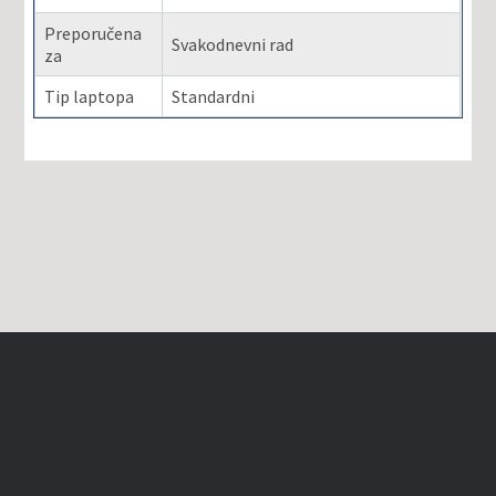
Preporučena
Svakodnevni rad
za
Tip laptopa
Standardni