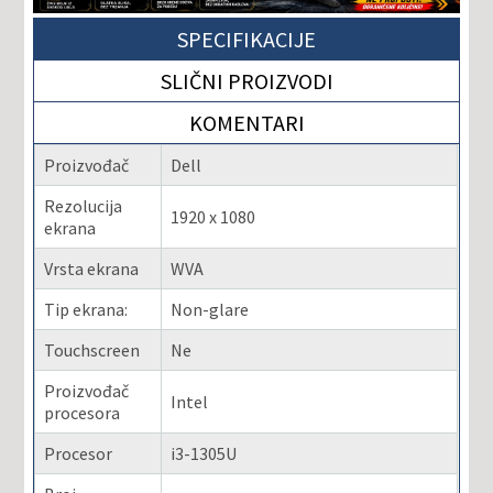
SPECIFIKACIJE
SLIČNI PROIZVODI
KOMENTARI
Proizvođač
Dell
Rezolucija
1920 x 1080
ekrana
Vrsta ekrana
WVA
Tip ekrana:
Non-glare
Touchscreen
Ne
Proizvođač
Intel
procesora
Procesor
i3-1305U