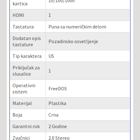
10/100/1000
kartica
HDMI
1
Tastatura
Puna sa numeričkim delom
Dodatan opis
Pozadinsko osvetljenje
tastature
Tip karaktera
US
Priključak za
1
slusalice
Operativni
FreeDOS
sistem
Materijal
Plastika
Boja
Crna
Garantni rok
2 Godine
Zvučnici
2.0 Stereo