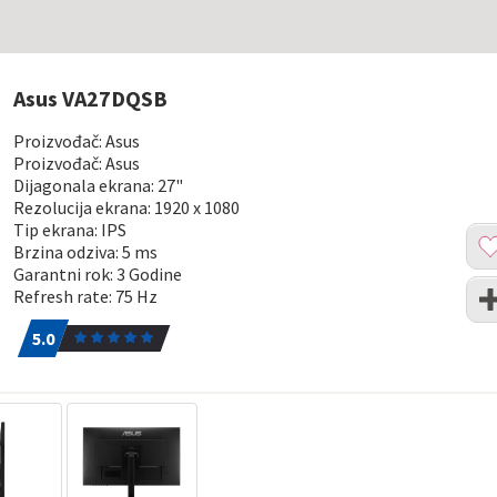
Asus VA27DQSB
Proizvođač: Asus
Proizvođač: Asus
Dijagonala ekrana: 27"
Rezolucija ekrana: 1920 x 1080
Tip ekrana: IPS
Dod
Brzina odziva: 5 ms
u
Garantni rok: 3 Godine
list
Upo
Refresh rate: 75 Hz
želj
5.0
1
5.0