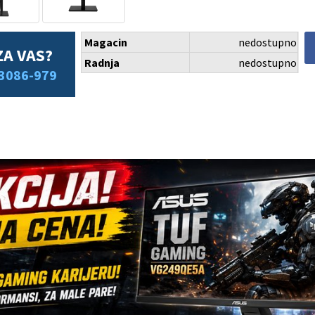
Magacin
nedostupno
ZA VAS?
Radnja
nedostupno
3086-979