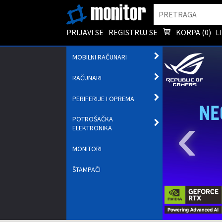
Pretraga
PRIJAVI SE
REGISTRUJ SE
KORPA (
0
)
L
OTVORI
MOBILNI RAČUNARI
PODMENI
OTVORI
RAČUNARI
PODMENI
OTVORI
PERIFERIJE I OPREMA
PODMENI
‹
POTROŠAČKA
OTVORI
ELEKTRONIKA
PODMENI
MONITORI
ŠTAMPAČI