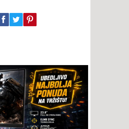
Podeli na Facebook-u
Podeli na Twitter-u
Podeli na Pinterest-u