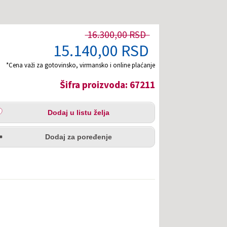
16.300,00 RSD
15.140,00 RSD
*Cena važi za gotovinsko, virmansko i online plaćanje
Šifra proizvoda: 67211
aj
Dodaj u listu želja
u
redi
a
Dodaj za poređenje