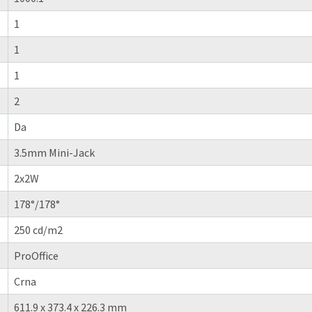
1
1
1
2
Da
3.5mm Mini-Jack
2x2W
178°/178°
250 cd/m2
ProOffice
Crna
611.9 x 373.4 x 226.3 mm