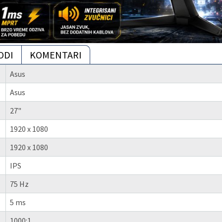
ODI
KOMENTARI
Asus
Asus
27"
1920 x 1080
1920 x 1080
IPS
75 Hz
5 ms
1000:1