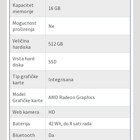
Kapacitet
16 GB
memorije
Mogucnost
Ne
proširenja
Veličina
512 GB
hardiska
Vrsta hard
SSD
diska
Tip grafičke
Integrisana
karte
Model
AMD Radeon Graphics
Grafičke karte
Web kamera
HD
Baterija
42 Wh, do 8 sati rada
Bluetooth
Da