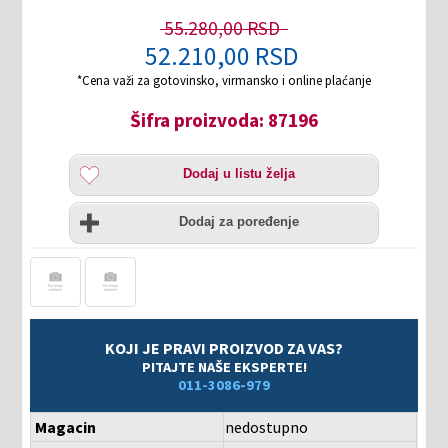
55.280,00 RSD
52.210,00 RSD
*Cena važi za gotovinsko, virmansko i online plaćanje
Šifra proizvoda: 87196
Dodaj
Dodaj u listu želja
u
listu
Uporedi
želja
Dodaj za poređenje
KOJI JE PRAVI PROIZVOD ZA VAS?
PITAJTE NAŠE EKSPERTE!
011-3086-979
Magacin
nedostupno