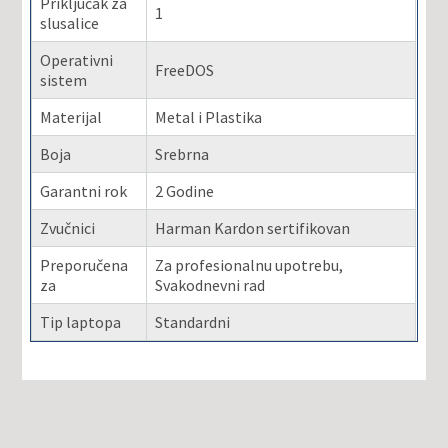
Priključak za
1
slusalice
Operativni
FreeDOS
sistem
Materijal
Metal i Plastika
Boja
Srebrna
Garantni rok
2 Godine
Zvučnici
Harman Kardon sertifikovan
Preporučena
Za profesionalnu upotrebu,
za
Svakodnevni rad
Tip laptopa
Standardni