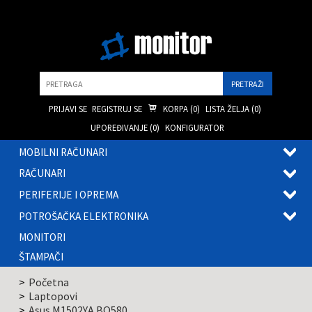
Pretraga
PRIJAVI SE
REGISTRUJ SE
KORPA (
0
)
LISTA ŽELJA (
0
)
UPOREĐIVANJE (
0
)
KONFIGURATOR
MOBILNI RAČUNARI
OTVOR
RAČUNARI
PODME
OTVOR
PERIFERIJE I OPREMA
PODME
OTVOR
POTROŠAČKA ELEKTRONIKA
PODME
OTVOR
MONITORI
PODME
ŠTAMPAČI
Početna
Laptopovi
Asus M1502YA BQ580