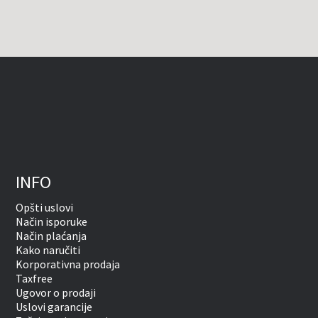
INFO
Opšti uslovi
Način isporuke
Način plaćanja
Kako naručiti
Korporativna prodaja
Taxfree
Ugovor o prodaji
Uslovi garancije