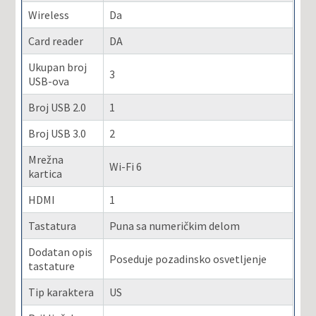
Wireless
Da
Card reader
DA
Ukupan broj
3
USB-ova
Broj USB 2.0
1
Broj USB 3.0
2
Mrežna
Wi-Fi 6
kartica
HDMI
1
Tastatura
Puna sa numeričkim delom
Dodatan opis
Poseduje pozadinsko osvetljenje
tastature
Tip karaktera
US