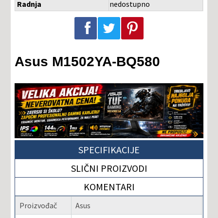
Radnja
nedostupno
Podeli na Facebook-u
Podeli na Twitter-u
Podeli na Pinterest-u
Asus M1502YA-BQ580
SPECIFIKACIJE
SLIČNI PROIZVODI
KOMENTARI
Proizvođač
Asus