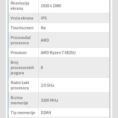
Rezolucija
1920 x 1080
ekrana
Vrsta ekrana
IPS
Touchscreen
Ne
Proizvođač
AMD
procesora
Procesor
AMD Ryzen 7 5825U
Broj
procesorskih
8
jezgara
Radni takt
2.0 GHz
procesora
Brzina
3200 MHz
memorije
Tip memorije
DDR4