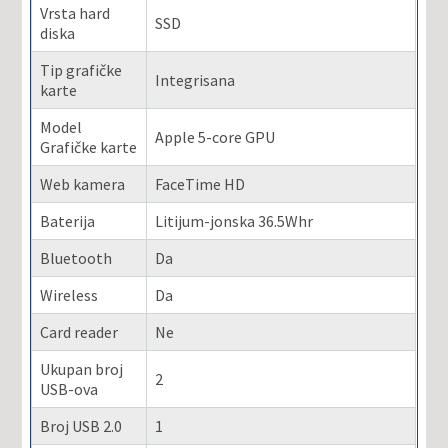
Vrsta hard
SSD
diska
Tip grafičke
Integrisana
karte
Model
Apple 5-core GPU
Grafičke karte
Web kamera
FaceTime HD
Baterija
Litijum-jonska 36.5Whr
Bluetooth
Da
Wireless
Da
Card reader
Ne
Ukupan broj
2
USB-ova
Broj USB 2.0
1