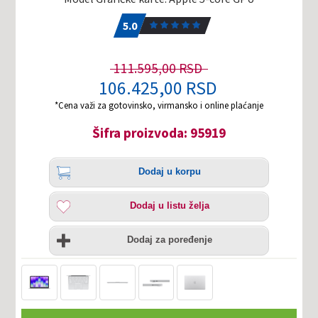
5.0
1
5.0
111.595,00 RSD
106.425,00 RSD
*Cena važi za gotovinsko, virmansko i online plaćanje
Šifra proizvoda: 95919
Količina
Dodaj
Dodaj u korpu
u
korpu
Dodaj
Dodaj u listu želja
u
listu
Uporedi
želja
Dodaj za poređenje