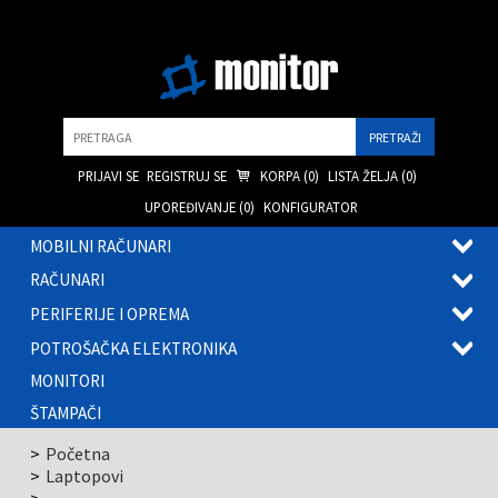
Pretraga
PRIJAVI SE
REGISTRUJ SE
KORPA (
0
)
LISTA ŽELJA (
0
)
UPOREĐIVANJE (
0
)
KONFIGURATOR
MOBILNI RAČUNARI
OTVOR
RAČUNARI
PODME
OTVOR
PERIFERIJE I OPREMA
PODME
OTVOR
POTROŠAČKA ELEKTRONIKA
PODME
OTVOR
MONITORI
PODME
ŠTAMPAČI
Početna
Laptopovi