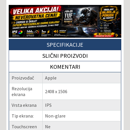
SPECIFIKACIJE
SLIČNI PROIZVODI
KOMENTARI
Proizvođač
Apple
Rezolucija
2408 x 1506
ekrana
Vrsta ekrana
IPS
Tip ekrana:
Non-glare
Touchscreen
Ne