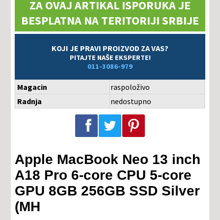
ZA OVAJ ARTIKAL ISPORUKA JE
BESPLATNA NA TERITORIJI SRBIJE
KOJI JE PRAVI PROIZVOD ZA VAS?
PITAJTE NAŠE EKSPERTE!
011-3086-979
Magacin
raspoloživo
Radnja
nedostupno
Podeli na Facebook-u
Podeli na Twitter-u
Podeli na Pinterest-u
Apple MacBook Neo 13 inch
A18 Pro 6-core CPU 5-core
GPU 8GB 256GB SSD Silver
(MH