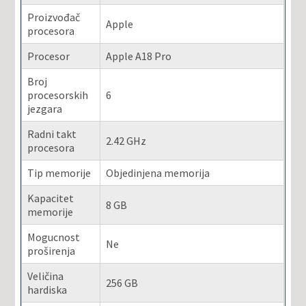
Proizvođač
Apple
procesora
Procesor
Apple A18 Pro
Broj
procesorskih
6
jezgara
Radni takt
2.42 GHz
procesora
Tip memorije
Objedinjena memorija
Kapacitet
8 GB
memorije
Mogucnost
Ne
proširenja
Veličina
256 GB
hardiska