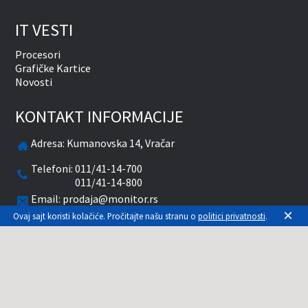
IT VESTI
Procesori
Grafičke Kartice
Novosti
KONTAKT INFORMACIJE
Adresa:
Kumanovska 14, Vračar
Telefoni:
011/41-14-700
011/41-14-800
Email:
prodaja@monitor.rs
×
Ovaj sajt koristi kolačiće. Pročitajte našu stranu o
politici privatnosti
.
Radnim danima od 09-20 časova
Subotom od 10-15 časova
facebook
twitter
pinterest
instagram
youtube