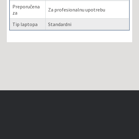
Preporučena
Za profesionalnu upotrebu
za
Tip laptopa
Standardni