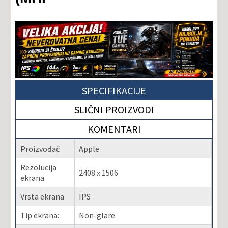
SPECIFIKACIJE
SLIČNI PROIZVODI
KOMENTARI
Proizvođač
Apple
Rezolucija
2408 x 1506
ekrana
Vrsta ekrana
IPS
Tip ekrana:
Non-glare