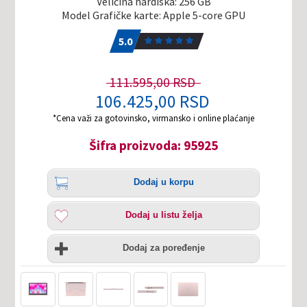
Veličina hardiska: 256 GB
Model Grafičke karte: Apple 5-core GPU
5.0
1
5.0
111.595,00 RSD
106.425,00 RSD
*Cena važi za gotovinsko, virmansko i online plaćanje
Šifra proizvoda: 95925
Količina
Dodaj
Dodaj u korpu
u
korpu
Dodaj
Dodaj u listu želja
u
listu
Uporedi
želja
Dodaj za poređenje