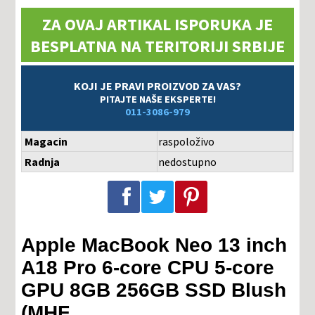
ZA OVAJ ARTIKAL ISPORUKA JE
BESPLATNA NA TERITORIJI SRBIJE
KOJI JE PRAVI PROIZVOD ZA VAS?
PITAJTE NAŠE EKSPERTE!
011-3086-979
Magacin
raspoloživo
Radnja
nedostupno
Podeli na Facebook-u
Podeli na Twitter-u
Podeli na Pinterest-u
Apple MacBook Neo 13 inch
A18 Pro 6-core CPU 5-core
GPU 8GB 256GB SSD Blush
(MHF