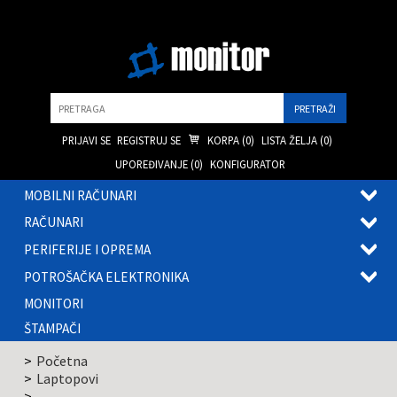
Pretraga
PRIJAVI SE
REGISTRUJ SE
KORPA (
0
)
LISTA ŽELJA (
0
)
UPOREĐIVANJE (
0
)
KONFIGURATOR
MOBILNI RAČUNARI
OTVOR
RAČUNARI
PODME
OTVOR
PERIFERIJE I OPREMA
PODME
OTVOR
POTROŠAČKA ELEKTRONIKA
PODME
OTVOR
MONITORI
PODME
ŠTAMPAČI
Početna
Laptopovi