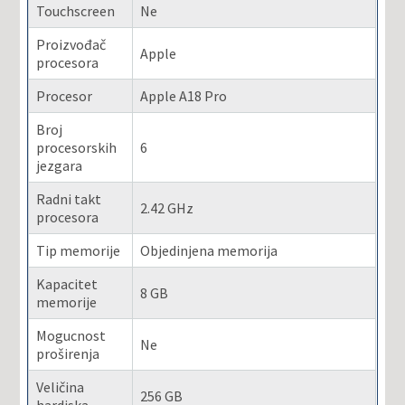
Touchscreen
Ne
Proizvođač
Apple
procesora
Procesor
Apple A18 Pro
Broj
procesorskih
6
jezgara
Radni takt
2.42 GHz
procesora
Tip memorije
Objedinjena memorija
Kapacitet
8 GB
memorije
Mogucnost
Ne
proširenja
Veličina
256 GB