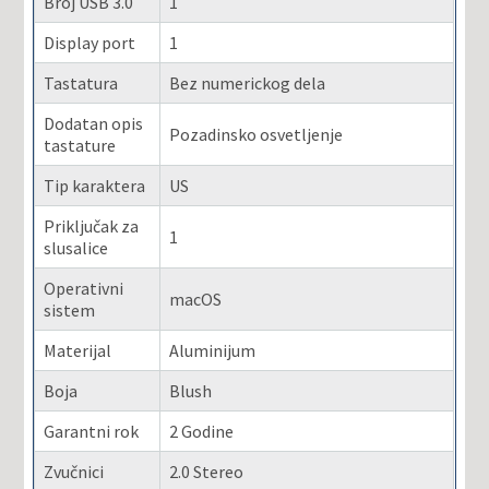
Broj USB 3.0
1
Display port
1
Tastatura
Bez numerickog dela
Dodatan opis
Pozadinsko osvetljenje
tastature
Tip karaktera
US
Priključak za
1
slusalice
Operativni
macOS
sistem
Materijal
Aluminijum
Boja
Blush
Garantni rok
2 Godine
Zvučnici
2.0 Stereo