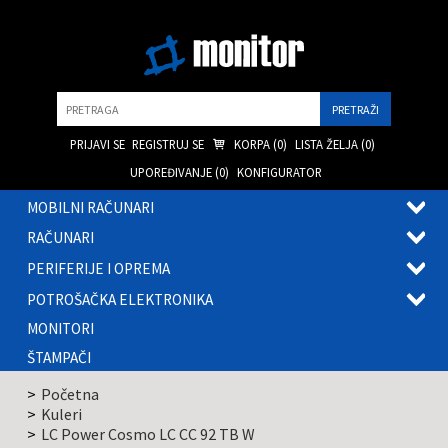
Pretraga
PRIJAVI SE
REGISTRUJ SE
KORPA (
0
)
LISTA ŽELJA (
0
)
UPOREĐIVANJE (
0
)
KONFIGURATOR
MOBILNI RAČUNARI
OTVOR
RAČUNARI
PODME
OTVOR
PERIFERIJE I OPREMA
PODME
OTVOR
POTROŠAČKA ELEKTRONIKA
PODME
OTVOR
MONITORI
PODME
ŠTAMPAČI
Početna
Kuleri
LC Power Cosmo LC CC 92 TB W