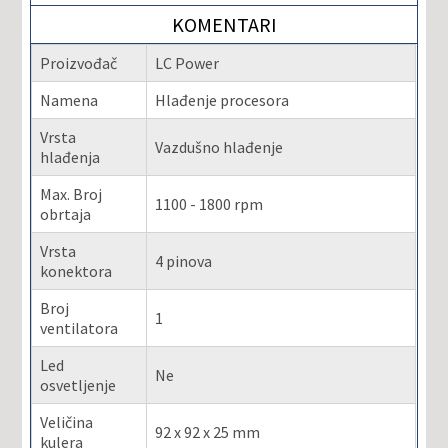
KOMENTARI
Proizvođač
LC Power
Namena
Hlađenje procesora
Vrsta
Vazdušno hlađenje
hlađenja
Max. Broj
1100 - 1800 rpm
obrtaja
Vrsta
4 pinova
konektora
Broj
1
ventilatora
Led
Ne
osvetljenje
Veličina
92 x 92 x 25 mm
kulera