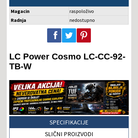
Magacin
raspoloživo
Radnja
nedostupno
Podeli na Facebook-u
Podeli na Twitter-u
Podeli na Pinterest-u
LC Power Cosmo LC-CC-92-
TB-W
SPECIFIKACIJE
SLIČNI PROIZVODI