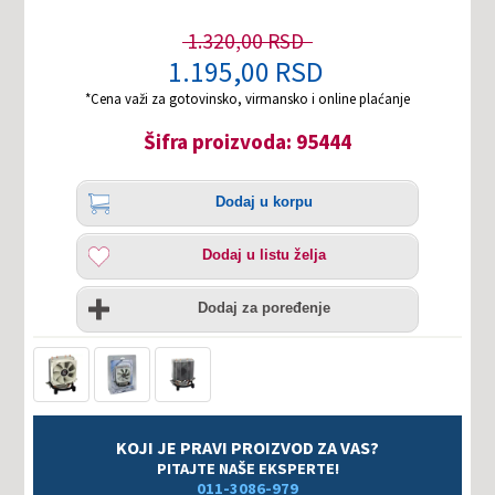
1.320,00 RSD
1.195,00 RSD
*Cena važi za gotovinsko, virmansko i online plaćanje
Šifra proizvoda: 95444
Količina
Dodaj
Dodaj u korpu
u
korpu
Dodaj
Dodaj u listu želja
u
listu
Uporedi
želja
Dodaj za poređenje
KOJI JE PRAVI PROIZVOD ZA VAS?
PITAJTE NAŠE EKSPERTE!
011-3086-979