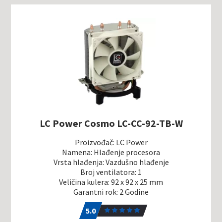
LC Power Cosmo LC-CC-92-TB-W
Proizvođač: LC Power
Namena: Hlađenje procesora
Vrsta hlađenja: Vazdušno hlađenje
Broj ventilatora: 1
Veličina kulera: 92 x 92 x 25 mm
Garantni rok: 2 Godine
5.0
1
5.0