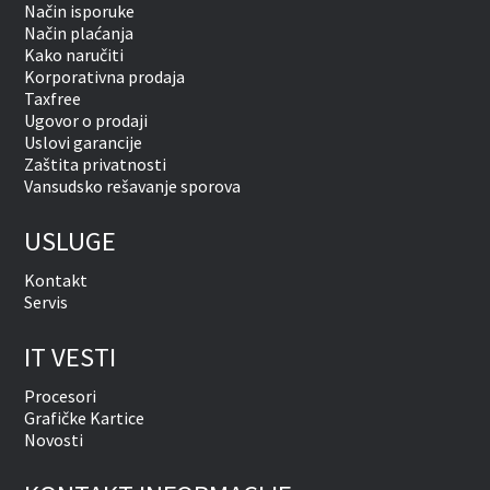
Način isporuke
Način plaćanja
Kako naručiti
Korporativna prodaja
Taxfree
Ugovor o prodaji
Uslovi garancije
Zaštita privatnosti
Vansudsko rešavanje sporova
USLUGE
Kontakt
Servis
IT VESTI
Procesori
Grafičke Kartice
Novosti