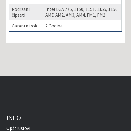
Podržani
Intel LGA 775, 1150, 1151, 1155, 1156,
čipseti
AMD AM2, AM3, AM4, FM1, FM2
Garantni rok
2 Godine
INFO
Opšti uslovi