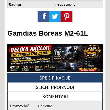
Radnja
nedostupno
Podeli na Facebook-u
Podeli na Twitter-u
Podeli na Pinterest-u
Gamdias Boreas M2-61L
SPECIFIKACIJE
SLIČNI PROIZVODI
KOMENTARI
Proizvođač
Gamdias