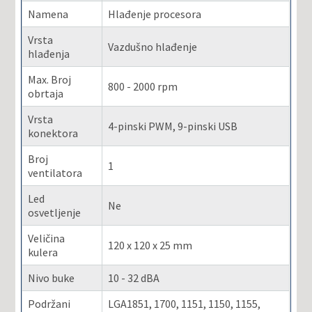
Namena
Hlađenje procesora
Vrsta
Vazdušno hlađenje
hlađenja
Max. Broj
800 - 2000 rpm
obrtaja
Vrsta
4-pinski PWM, 9-pinski USB
konektora
Broj
1
ventilatora
Led
Ne
osvetljenje
Veličina
120 x 120 x 25 mm
kulera
Nivo buke
10 - 32 dBA
Podržani
LGA1851, 1700, 1151, 1150, 1155,