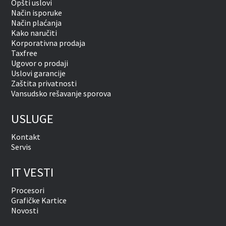
Opšti uslovi
Način isporuke
Način plaćanja
Kako naručiti
Korporativna prodaja
Taxfree
Ugovor o prodaji
Uslovi garancije
Zaštita privatnosti
Vansudsko rešavanje sporova
USLUGE
Kontakt
Servis
IT VESTI
Procesori
Grafičke Kartice
Novosti