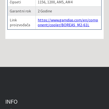
čipseti
1156, 1200, AM5, AM4
Garantni rok
2 Godine
Link
https://www.gamdias.com/en/comp
proizvođača
onent/cooler/BOREAS_M2-61L
INFO