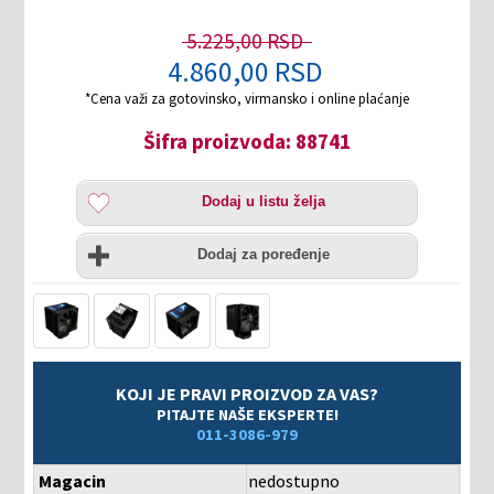
5.225,00 RSD
4.860,00 RSD
*Cena važi za gotovinsko, virmansko i online plaćanje
Šifra proizvoda: 88741
Dodaj
Dodaj u listu želja
u
listu
Uporedi
želja
Dodaj za poređenje
KOJI JE PRAVI PROIZVOD ZA VAS?
PITAJTE NAŠE EKSPERTE!
011-3086-979
Magacin
nedostupno