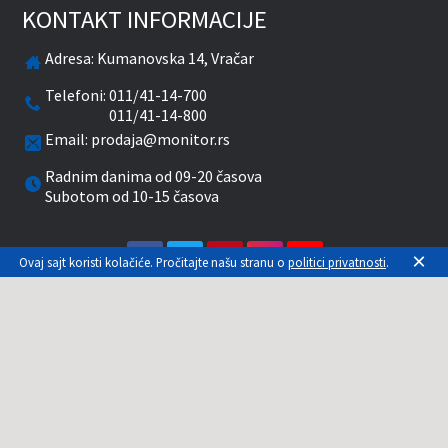
KONTAKT INFORMACIJE
Adresa:
Kumanovska 14, Vračar
Telefoni:
011/41-14-700
011/41-14-800
Email:
prodaja@monitor.rs
Radnim danima od 09-20 časova
Subotom od 10-15 časova
facebook
twitter
pinterest
instagram
youtube
×
Ovaj sajt koristi kolačiće. Pročitajte našu stranu o
politici privatnosti
.
Prikazane cene su sa uračunatim PDV-om. Plaćanje
se vrši isključivo u RSD. Monitor System se
maksimalno trudi da sve opise, slike i cene što je
moguće tačnije prikaže. Uključujući sve resurse, a
zbog komplikovanosti sistema online prodaje, ne
možemo garantovati da su svi podaci na našem
sajtu tačni. Za proveru stanja, opisa, cena ili bilo
koje drugo pitanje, kontaktirajte nas na 011-3086-
979.