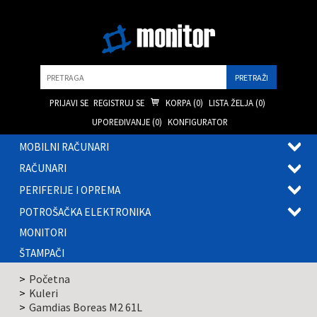
Pretraga
PRIJAVI SE
REGISTRUJ SE
KORPA (
0
)
LISTA ŽELJA (
0
)
UPOREĐIVANJE (
0
)
KONFIGURATOR
MOBILNI RAČUNARI
OTVOR
RAČUNARI
PODME
OTVOR
PERIFERIJE I OPREMA
PODME
OTVOR
POTROŠAČKA ELEKTRONIKA
PODME
OTVOR
MONITORI
PODME
ŠTAMPAČI
Početna
Kuleri
Gamdias Boreas M2 61L