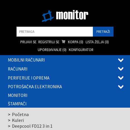
Pretraga
PRIJAVI SE
REGISTRUJ SE
KORPA (
0
)
LISTA ŽELJA (
0
)
UPOREĐIVANJE (
0
)
KONFIGURATOR
MOBILNI RAČUNARI
OTVOR
RAČUNARI
PODME
OTVOR
PERIFERIJE I OPREMA
PODME
OTVOR
POTROŠAČKA ELEKTRONIKA
PODME
OTVOR
MONITORI
PODME
ŠTAMPAČI
Početna
Kuleri
Deepcool FD12 3 in 1