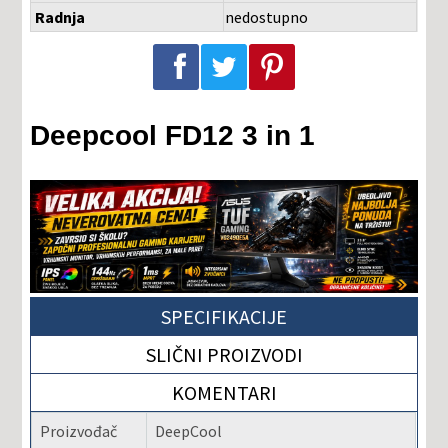
Radnja
nedostupno
Podeli na Facebook-u
Podeli na Twitter-u
Podeli na Pinterest-u
Deepcool FD12 3 in 1
SPECIFIKACIJE
SLIČNI PROIZVODI
KOMENTARI
Proizvođač
DeepCool