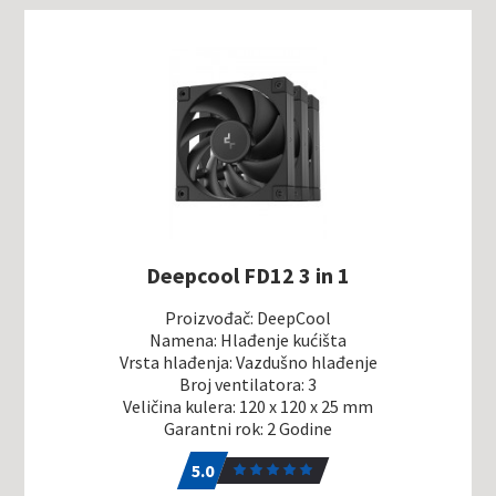
Deepcool FD12 3 in 1
Proizvođač: DeepCool
Namena: Hlađenje kućišta
Vrsta hlađenja: Vazdušno hlađenje
Broj ventilatora: 3
Veličina kulera: 120 x 120 x 25 mm
Garantni rok: 2 Godine
5.0
1
5.0