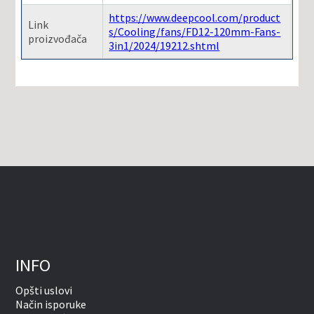
https://www.deepcool.com/product
Link
s/Cooling/fans/FD12-120mm-Fans-
proizvođača
3in1/2024/19212.shtml
INFO
Opšti uslovi
Način isporuke