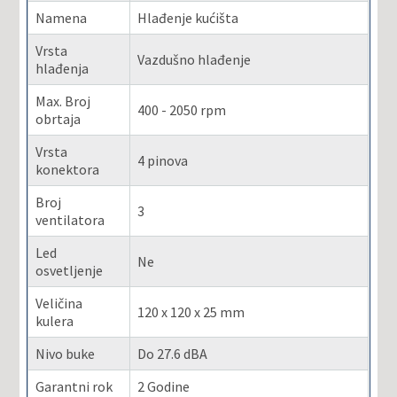
Namena
Hlađenje kućišta
Vrsta
Vazdušno hlađenje
hlađenja
Max. Broj
400 - 2050 rpm
obrtaja
Vrsta
4 pinova
konektora
Broj
3
ventilatora
Led
Ne
osvetljenje
Veličina
120 x 120 x 25 mm
kulera
Nivo buke
Do 27.6 dBA
Garantni rok
2 Godine