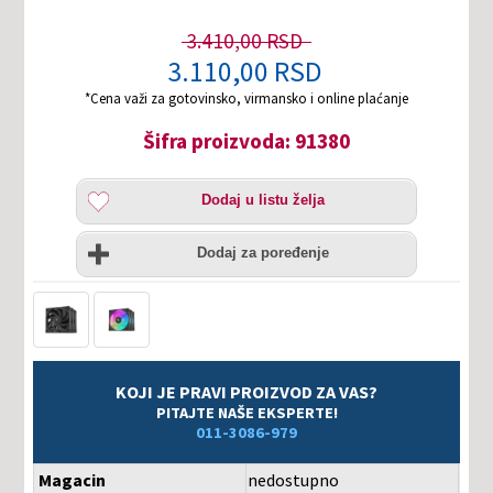
3.410,00 RSD
3.110,00 RSD
*Cena važi za gotovinsko, virmansko i online plaćanje
Šifra proizvoda: 91380
Dodaj
Dodaj u listu želja
u
listu
Uporedi
želja
Dodaj za poređenje
KOJI JE PRAVI PROIZVOD ZA VAS?
PITAJTE NAŠE EKSPERTE!
011-3086-979
Magacin
nedostupno