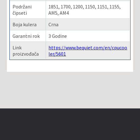
Podržani
1851, 1700, 1200, 1150, 1151, 1155,
čipseti
AM5, AM4
Boja kulera
Crna
Garantni rok
3 Godine
Link
https://www.bequiet.com/en/cpucoo
proizvođača
ler/5601