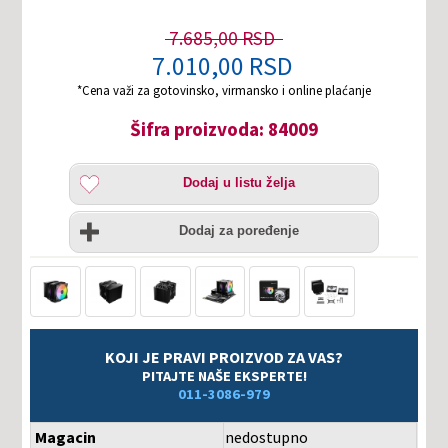
7.685,00 RSD
7.010,00 RSD
*Cena važi za gotovinsko, virmansko i online plaćanje
Šifra proizvoda: 84009
Dodaj
Dodaj u listu želja
u
listu
Uporedi
želja
Dodaj za poređenje
KOJI JE PRAVI PROIZVOD ZA VAS?
PITAJTE NAŠE EKSPERTE!
011-3086-979
Magacin
nedostupno