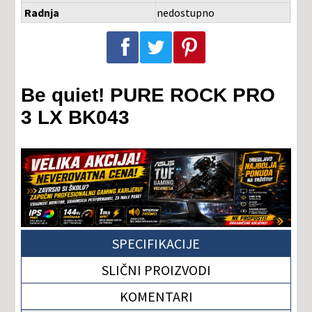
Radnja
nedostupno
Podeli na Facebook-u
Podeli na Twitter-u
Podeli na Pinterest-u
Be quiet! PURE ROCK PRO
3 LX BK043
SPECIFIKACIJE
SLIČNI PROIZVODI
KOMENTARI