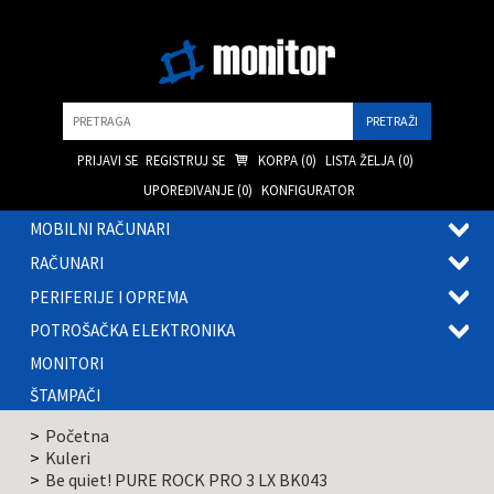
Pretraga
PRIJAVI SE
REGISTRUJ SE
KORPA (
0
)
LISTA ŽELJA (
0
)
UPOREĐIVANJE (
0
)
KONFIGURATOR
MOBILNI RAČUNARI
OTVOR
RAČUNARI
PODME
OTVOR
PERIFERIJE I OPREMA
PODME
OTVOR
POTROŠAČKA ELEKTRONIKA
PODME
OTVOR
MONITORI
PODME
ŠTAMPAČI
Početna
Kuleri
Be quiet! PURE ROCK PRO 3 LX BK043