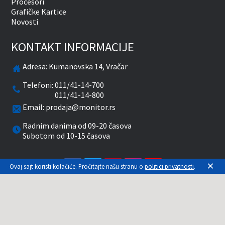
Procesori
Grafičke Kartice
Novosti
KONTAKT INFORMACIJE
Adresa:
Kumanovska 14, Vračar
Telefoni:
011/41-14-700
011/41-14-800
Email:
prodaja@monitor.rs
Radnim danima od 09-20 časova
Subotom od 10-15 časova
facebook
twitter
pinterest
instagram
youtube
×
Ovaj sajt koristi kolačiće. Pročitajte našu stranu o
politici privatnosti
.
Prikazane cene su sa uračunatim PDV-om. Plaćanje
se vrši isključivo u RSD. Monitor System se
maksimalno trudi da sve opise, slike i cene što je
moguće tačnije prikaže. Uključujući sve resurse, a
zbog komplikovanosti sistema online prodaje, ne