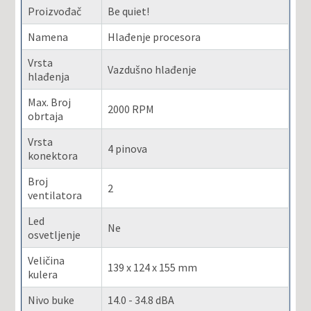
Proizvođač
Be quiet!
Namena
Hlađenje procesora
Vrsta
Vazdušno hlađenje
hlađenja
Max. Broj
2000 RPM
obrtaja
Vrsta
4 pinova
konektora
Broj
2
ventilatora
Led
Ne
osvetljenje
Veličina
139 x 124 x 155 mm
kulera
Nivo buke
14.0 - 34.8 dBA