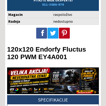
PITAJTE NAŠE EKSPERTE!
011-3086-979
Magacin
raspoloživo
Radnja
nedostupno
Podeli na Facebook-u
Podeli na Twitter-u
Podeli na Pinterest-u
120x120 Endorfy Fluctus
120 PWM EY4A001
SPECIFIKACIJE