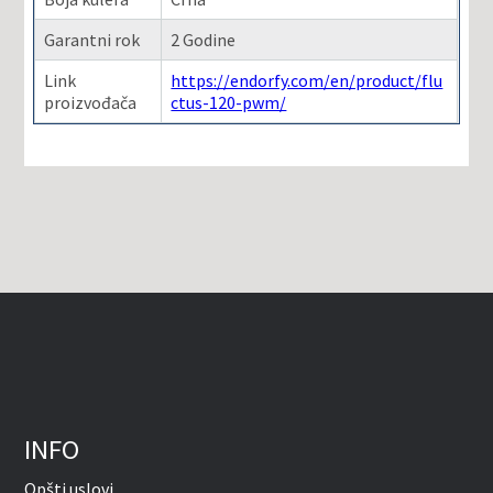
Garantni rok
2 Godine
Link
https://endorfy.com/en/product/flu
proizvođača
ctus-120-pwm/
INFO
Opšti uslovi