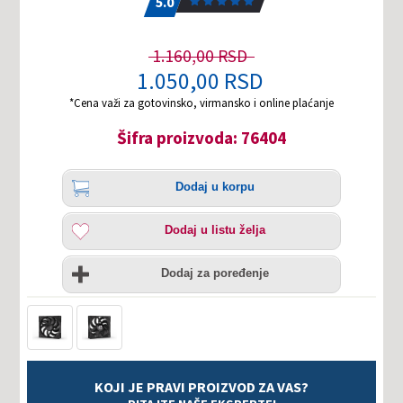
5.0
1.160,00 RSD
1.050,00 RSD
*Cena važi za gotovinsko, virmansko i online plaćanje
Šifra proizvoda: 76404
Količina
Dodaj
Dodaj u korpu
u
korpu
Dodaj
Dodaj u listu želja
u
listu
Uporedi
želja
Dodaj za poređenje
KOJI JE PRAVI PROIZVOD ZA VAS?