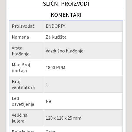
SLIČNI PROIZVODI
KOMENTARI
Proizvođač
ENDORFY
Namena
Za Kućište
Vrsta
Vazdušno hlađenje
hlađenja
Max. Broj
1800 RPM
obrtaja
Broj
1
ventilatora
Led
Ne
osvetljenje
Veličina
120 x 120 x 25 mm
kulera
Boja kulera
Crna