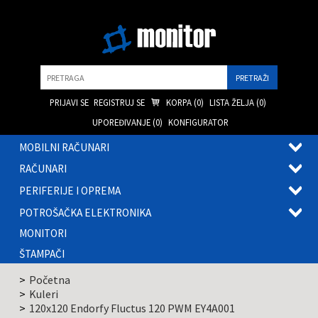
Pretraga
PRIJAVI SE
REGISTRUJ SE
KORPA (
0
)
LISTA ŽELJA (
0
)
UPOREĐIVANJE (
0
)
KONFIGURATOR
MOBILNI RAČUNARI
OTVOR
RAČUNARI
PODME
OTVOR
PERIFERIJE I OPREMA
PODME
OTVOR
POTROŠAČKA ELEKTRONIKA
PODME
OTVOR
MONITORI
PODME
ŠTAMPAČI
Početna
Kuleri
120x120 Endorfy Fluctus 120 PWM EY4A001