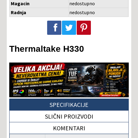
Magacin
nedostupno
Radnja
nedostupno
Podeli na Facebook-u
Podeli na Twitter-u
Podeli na Pinterest-u
Thermaltake H330
SPECIFIKACIJE
SLIČNI PROIZVODI
KOMENTARI