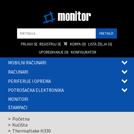
Pretraga
PRIJAVI SE
REGISTRUJ SE
KORPA (
0
)
LISTA ŽELJA (
0
)
UPOREĐIVANJE (
0
)
KONFIGURATOR
MOBILNI RAČUNARI
OTVOR
RAČUNARI
PODME
OTVOR
PERIFERIJE I OPREMA
PODME
OTVOR
POTROŠAČKA ELEKTRONIKA
PODME
OTVOR
MONITORI
PODME
ŠTAMPAČI
Početna
Kućišta
Thermaltake H330