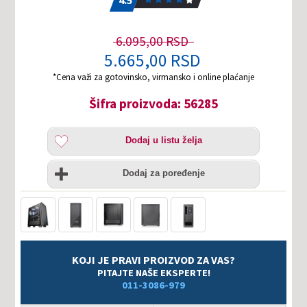
6.095,00 RSD
5.665,00 RSD
*Cena važi za gotovinsko, virmansko i online plaćanje
Šifra proizvoda: 56285
Dodaj
Dodaj u listu želja
u
listu
Uporedi
želja
Dodaj za poređenje
KOJI JE PRAVI PROIZVOD ZA VAS?
PITAJTE NAŠE EKSPERTE!
011-3086-979