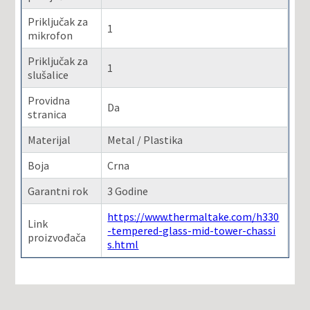
Priključak za
1
mikrofon
Priključak za
1
slušalice
Providna
Da
stranica
Materijal
Metal / Plastika
Boja
Crna
Garantni rok
3 Godine
https://www.thermaltake.com/h330
Link
-tempered-glass-mid-tower-chassi
proizvođača
s.html