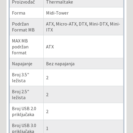
Proizvođač
Thermaltake
Forma
Midi-Tower
Podržan
ATX, Micro-ATX, DTX, Mini-DTX, Mini-
Format MB
ITX
MAX MB
podržan
ATX
format
Napajanje
Bez napajanja
Broj 3.5"
2
ležista
Broj 2.5"
2
ležista
Broj USB 2.0
2
priključaka
Broj USB 3.0
1
priključaka